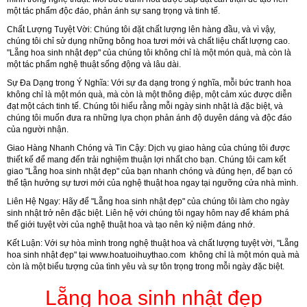
một tác phẩm độc đáo, phản ánh sự sang trọng và tinh tế.
Chất Lượng Tuyệt Vời:
Chúng tôi đặt chất lượng lên hàng đầu, và vì vậy,
chúng tôi chỉ sử dụng những bông hoa tươi mới và chất liệu chất lượng cao.
"Lẵng hoa sinh nhật đẹp" của chúng tôi không chỉ là một món quà, mà còn là
một tác phẩm nghệ thuật sống động và lâu dài.
Sự Đa Dạng trong Ý Nghĩa:
Với sự đa dạng trong ý nghĩa, mỗi bức tranh hoa
không chỉ là một món quà, mà còn là một thông điệp, một cảm xúc được diễn
đạt một cách tinh tế. Chúng tôi hiểu rằng mỗi ngày sinh nhật là đặc biệt, và
chúng tôi muốn đưa ra những lựa chọn phản ánh độ duyên dáng và độc đáo
của người nhận.
Giao Hàng Nhanh Chóng và Tin Cậy:
Dịch vụ giao hàng của chúng tôi được
thiết kế để mang đến trải nghiệm thuận lợi nhất cho bạn. Chúng tôi cam kết
giao "Lẵng hoa sinh nhật đẹp" của bạn nhanh chóng và đúng hẹn, để bạn có
thể tận hưởng sự tươi mới của nghệ thuật hoa ngay tại ngưỡng cửa nhà mình.
Liên Hệ Ngay:
Hãy để "Lẵng hoa sinh nhật đẹp" của chúng tôi làm cho ngày
sinh nhật trở nên đặc biệt. Liên hệ với chúng tôi ngay hôm nay để khám phá
thế giới tuyệt vời của nghệ thuật hoa và tạo nên kỷ niệm đáng nhớ.
Kết Luận:
Với sự hòa mình trong nghệ thuật hoa và chất lượng tuyệt vời, "Lẵng
hoa sinh nhật đẹp" tại
www.hoatuoihuythao.com
không chỉ là một món quà mà
còn là một biểu tượng của tình yêu và sự tôn trọng trong mỗi ngày đặc biệt.
Lẵng hoa sinh nhật đẹp