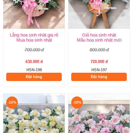
Lẵng hoa sinh nhật gia rẻ
Giỏ hoa sinh nhật
Mua hoa sinh nhật
Mẫu hoa sinh nhật mới
700.000 đ
800.000 đ
630.000 đ
720.000 đ
HSN-198
HSN-197
Đặt hàng
Đặt hàng
-10%
-10%