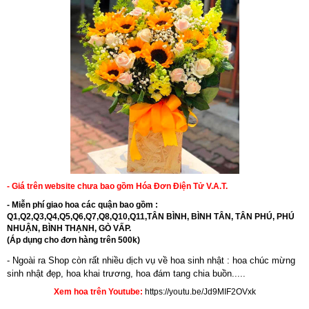
- Giá trên website chưa bao gồm Hóa Đơn Điện Tử V.A.T.
- Miễn phí giao hoa các quận bao gồm :
Q1,Q2,Q3,Q4,Q5,Q6,Q7,Q8,Q10,Q11,TÂN BÌNH, BÌNH TÂN, TÂN PHÚ, PHÚ
NHUẬN, BÌNH THẠNH, GÒ VẤP.
(Áp dụng cho đơn hàng trên 500k)
- Ngoài ra Shop còn rất nhiều dịch vụ về hoa sinh nhật : hoa chúc mừng
sinh nhật đẹp,
hoa khai trương
,
hoa đám tang chia buồn.....
Xem hoa trên Youtube:
https://youtu.be/Jd9MIF2OVxk