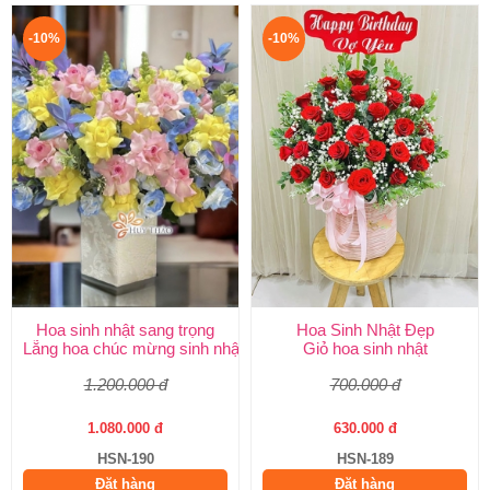
-10%
-10%
Hoa sinh nhật sang trọng
Hoa Sinh Nhật Đẹp
Lẵng hoa chúc mừng sinh nhật
Giỏ hoa sinh nhật
1.200.000 đ
700.000 đ
1.080.000 đ
630.000 đ
HSN-190
HSN-189
Đặt hàng
Đặt hàng