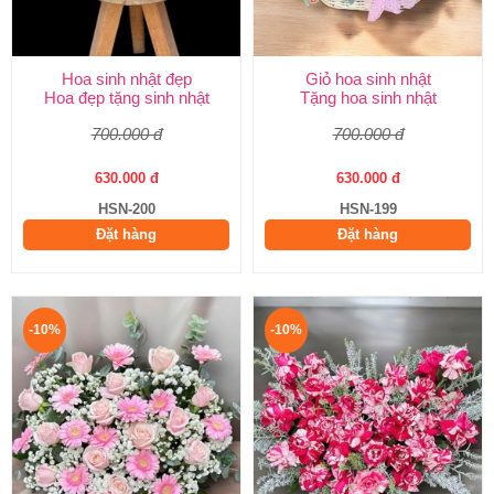
Hoa sinh nhật đẹp
Giỏ hoa sinh nhật
Hoa đẹp tặng sinh nhật
Tặng hoa sinh nhật
700.000 đ
700.000 đ
630.000 đ
630.000 đ
HSN-200
HSN-199
Đặt hàng
Đặt hàng
-10%
-10%