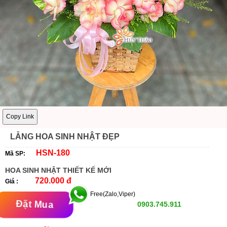
Copy Link
LẴNG HOA SINH NHẬT ĐẸP
HSN-180
Mã SP:
HOA SINH NHẬT THIẾT KẾ MỚI
720.000 đ
Giá :
Free(Zalo,Viper)
Đặt Mua
0903.745.911