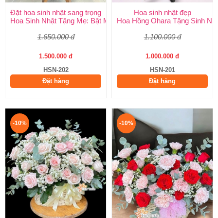
Đặt hoa sinh nhật sang trọng
Hoa sinh nhật đẹp
Hoa Sinh Nhật Tặng Mẹ: Bật Mí 5 Loại Hoa Ý Nghĩa & Cách Chọ
Hoa Hồng Ohara Tặng Sinh Nhật
1.650.000 đ
1.100.000 đ
1.500.000 đ
1.000.000 đ
HSN-202
HSN-201
Đặt hàng
Đặt hàng
-10%
-10%