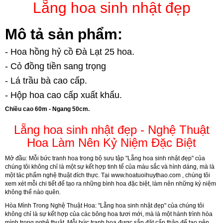
Lẵng hoa sinh nhật đẹp
Mô tả sản phẩm:
- Hoa hồng hỷ cồ Đà Lạt 25 hoa.
- Cỏ đồng tiền sang trọng
- Lá trầu bà cao cấp.
- Hộp hoa cao cấp xuất khẩu.
Chiều cao 60m - Ngang 50cm.
Lẵng hoa sinh nhật đẹp - Nghệ Thuật
Hoa Làm Nên Kỷ Niệm Đặc Biệt
Mở đầu:
Mỗi bức tranh hoa trong bộ sưu tập "Lẵng hoa sinh nhật đẹp" của
chúng tôi không chỉ là một sự kết hợp tinh tế của màu sắc và hình dáng, mà là
một tác phẩm nghệ thuật đích thực. Tại
www.hoatuoihuythao.com
, chúng tôi
xem xét mỗi chi tiết để tạo ra những bình hoa đặc biệt, làm nên những kỷ niệm
không thể nào quên.
Hòa Mình Trong Nghệ Thuật Hoa:
"Lẵng hoa sinh nhật đẹp" của chúng tôi
không chỉ là sự kết hợp của các bông hoa tươi mới, mà là một hành trình hòa
mình trong nghệ thuật. Mỗi bức tranh hoa được sắp đặt cẩn thận để tạo nên