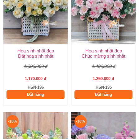
Hoa sinh nhật đẹp
Hoa sinh nhật đẹp
Đặt hoa sinh nhật
Chúc mừng sinh nhật
1.300.000 đ
1.400.000 đ
1.170.000 đ
1.260.000 đ
HSN-196
HSN-195
Đặt hàng
Đặt hàng
-10%
-10%