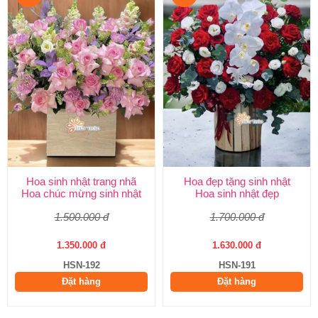
Hoa sinh nhật trang nhã
Hoa đẹp tặng sinh nhật
Hoa chúc mừng sinh nhật
Hoa sinh nhật đẹp
1.500.000 đ
1.700.000 đ
1.350.000 đ
1.630.000 đ
HSN-192
HSN-191
Đặt hàng
Đặt hàng