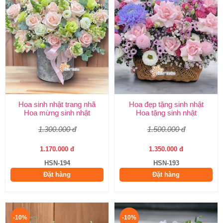
Hoa sinh nhật trang nhã
Hoa đẹp tặng sinh nhật
Hoa mừng sinh nhật
Hoa tặng sinh nhật
1.300.000 đ
1.500.000 đ
1.170.000 đ
1.350.000 đ
HSN-194
HSN-193
Đặt hàng
Đặt hàng
-10%
-10%