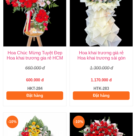
Hoa Chúc Mừng Tuyệt Đẹp
Hoa khai trương giá rẻ
Hoa khai trương gia rẻ HCM
Hoa khai trương sài gòn
660.000 đ
1.300.000 đ
600.000 đ
1.170.000 đ
HKT-284
HTK-283
Đặt hàng
Đặt hàng
-10%
-10%