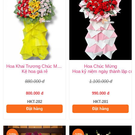
Hoa Khai Trương Chúc Mừng
Hoa Chúc Mừng
Kệ hoa giá rẻ
Hoa kỷ niệm ngày thành lập côn
880.000 đ
1.100.000 đ
800.000 đ
990.000 đ
HKT-282
HKT-281
Đặt hàng
Đặt hàng
-10%
-10%