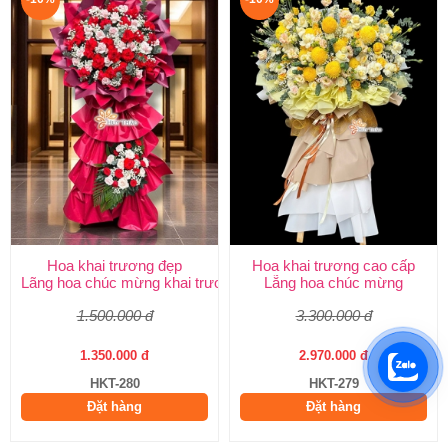
Hoa khai trương đẹp
Hoa khai trương cao cấp
Lãng hoa chúc mừng khai trương
Lẵng hoa chúc mừng
1.500.000 đ
3.300.000 đ
1.350.000 đ
2.970.000 đ
HKT-280
HKT-279
Đặt hàng
Đặt hàng