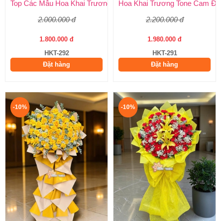
Top Các Mẫu Hoa Khai Trương Tone Hồng Đẹp, Sang Trọng, Giá
Hoa Khai Trương Tone Cam Đẹ
2.000.000 đ
2.200.000 đ
1.800.000 đ
1.980.000 đ
HKT-292
HKT-291
Đặt hàng
Đặt hàng
-10%
-10%