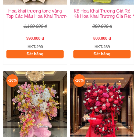
Hoa khai trương tone vàng
Kệ Hoa Khai Trương Giá Rẻ
Top Các Mẫu Hoa Khai Trương Tone Vàng Đẹp, Sang Trọng, Gi
Kệ Hoa Khai Trương Giá Rẻ: M
1.100.000 đ
880.000 đ
990.000 đ
800.000 đ
HKT-290
HKT-289
Đặt hàng
Đặt hàng
-10%
-10%