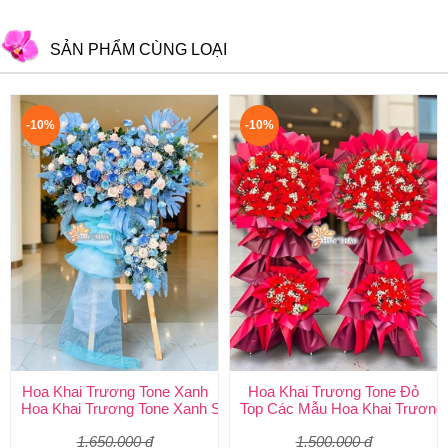
SẢN PHẨM CÙNG LOẠI
-10%
-10%
Hoa Khai Trương Tone Xanh
Hoa Khai Trương Tone Đỏ
Hoa Khai Trương Tone Xanh Sang Trọng, Độc Đáo | Shop Hoa H
Top Các Mẫu Hoa Khai Trương 
1.650.000 đ
1.500.000 đ