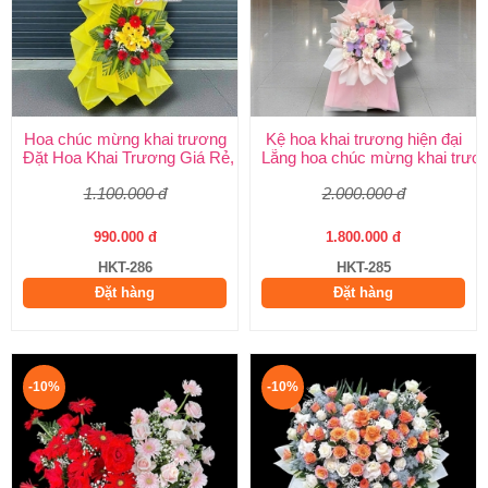
Hoa chúc mừng khai trương
Kệ hoa khai trương hiện đại
Đặt Hoa Khai Trương Giá Rẻ, Đẹp Sang Trọng – Shop Hoa Khai
Lẵng hoa chúc mừng khai trươ
1.100.000 đ
2.000.000 đ
990.000 đ
1.800.000 đ
HKT-286
HKT-285
Đặt hàng
Đặt hàng
-10%
-10%