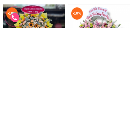
-10%
-10%
Hoa chúc mừng khai trương
Hoa chúc mừng mẫu mới
Lẵng hoa khai trương hồng phát
Hoa khai trương sang trọng
1.100.000 đ
2.200.000 đ
1.000.000 đ
2.000.000 đ
HKT-278
HKT-277