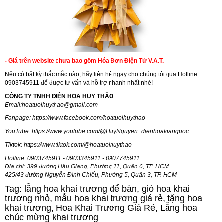
- Giá trên website chưa bao gồm Hóa Đơn Điện Tử V.A.T.
Nếu có bất kỳ thắc mắc nào, hãy liên hệ ngay cho chúng tôi qua Hotline
0903745911 để được tư vấn và hỗ trợ nhanh nhất nhé!
CÔNG TY TNHH ĐIỆN HOA HUY THẢO
Email:
hoatuoihuythao@gmail.com
Fanpage:
https://www.facebook.com/hoatuoihuythao
YouTube:
https://www.youtube.com/@HuyNguyen_dienhoatoanquoc
Tiktok:
https://www.tiktok.com/@hoatuoihuythao
Hotline: 0903745911 - 0903345911 - 0907745911
Địa chỉ: 399 đường Hậu Giang, Phường 11, Quận 6, TP. HCM
425/43 đường Nguyễn Đình Chiểu, Phường 5, Quận 3, TP. HCM
Tag: lẵng hoa khai trương để bàn, giỏ hoa khai
trương nhỏ, mẫu hoa khai trương giá rẻ, tặng hoa
khai trương, Hoa Khai Trương Giá Rẻ, Lẵng hoa
chúc mừng khai trương