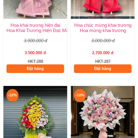
Hoa khai trương hiện đại
Hoa chúc mừng khai trương
Hoa Khai Trương Hiện Đại: Mẫu Đẹp, Sang Trọng & Giao Nhanh
Hoa mừng khai trương
3.900.000 đ
3.000.000 đ
3.500.000 đ
2.700.000 đ
HKT-288
HKT-287
Đặt hàng
Đặt hàng
-10%
-10%