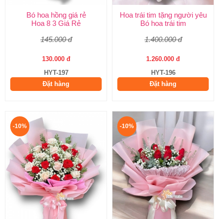
Bó hoa hồng giá rẻ
Hoa trái tim tặng người yêu
Hoa 8 3 Giá Rẻ
Bó hoa trái tim
145.000 đ
1.400.000 đ
130.000 đ
1.260.000 đ
HYT-197
HYT-196
Đặt hàng
Đặt hàng
-10%
-10%