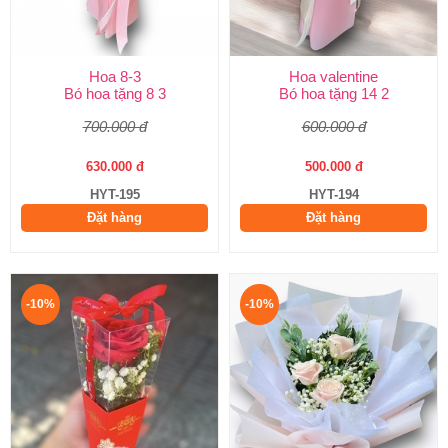
Hoa 8-3
Hoa valentine
Bó hoa tặng 8 3
Bó hoa tặng 14 2
700.000 đ
600.000 đ
630.000 đ
500.000 đ
HYT-195
HYT-194
Đặt hàng
Đặt hàng
-10%
-10%