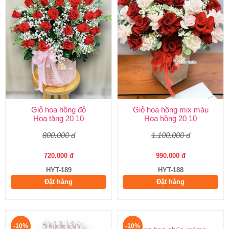
Giỏ hoa hồng đỏ
Giỏ hoa hồng mix màu
Hoa tặng 20 10
Hoa hồng 20 10
800.000 đ
1.100.000 đ
720.000 đ
990.000 đ
HYT-189
HYT-188
Đặt hàng
Đặt hàng
-10%
-10%