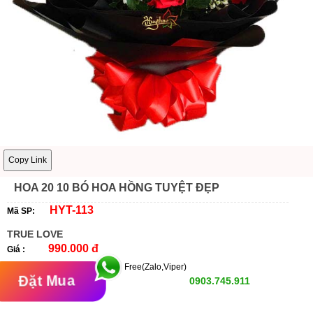
Copy Link
HOA 20 10 BÓ HOA HỒNG TUYỆT ĐẸP
HYT-113
Mã SP:
TRUE LOVE
990.000 đ
Giá :
Free(Zalo,Viper)
Đặt Mua
0903.745.911