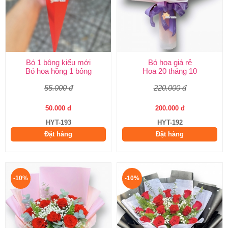
Bó 1 bông kiểu mới
Bó hoa giá rẻ
Bó hoa hồng 1 bông
Hoa 20 tháng 10
55.000 đ
220.000 đ
50.000 đ
200.000 đ
HYT-193
HYT-192
Đặt hàng
Đặt hàng
-10%
-10%