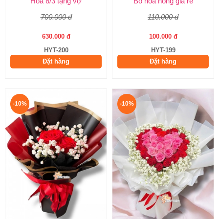
Hoa 8/3 tặng vợ
Bó hoa hồng giá rẻ
700.000 đ
110.000 đ
630.000 đ
100.000 đ
HYT-200
HYT-199
Đặt hàng
Đặt hàng
-10%
-10%