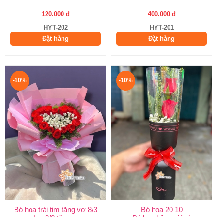
120.000 đ
400.000 đ
HYT-202
HYT-201
Đặt hàng
Đặt hàng
-10%
-10%
Bó hoa trái tim tặng vợ 8/3
Bó hoa 20 10