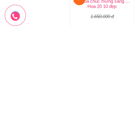
-10%
-10%
Giỏ hoa chúc mừng sang trọng
Bó Hoa Cúc Mẫu Đơn Sang Chảnh
Hoa 20 10 đẹp
Hoa 20 10 tặng mẹ
1.650.000 đ
2.200.000 đ
1.500.000 đ
1.980.000 đ
HYT-185
HYT-184
Đặt hàng
Đặt hàng