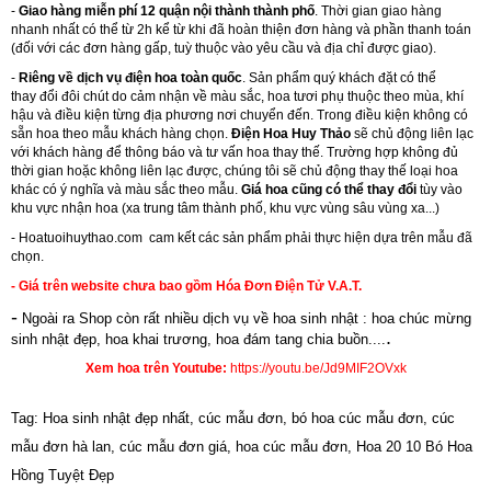
-
Giao hàng miễn phí 12 quận nội thành thành phố
. Thời gian giao hàng
nhanh nhất có thể từ 2h kể từ khi đã hoàn thiện đơn hàng và phần thanh toán
(đối với các đơn hàng gấp, tuỳ thuộc vào yêu cầu và địa chỉ được giao).
-
Riêng về dịch vụ điện hoa toàn quốc
. Sản phẩm quý khách đặt có thể
thay đổi đôi chút do cảm nhận về màu sắc, hoa tươi phụ thuộc theo mùa, khí
hậu và điều kiện từng địa phương nơi chuyển đến. Trong điều kiện không có
sẵn hoa theo mẫu khách hàng chọn.
Điện Hoa Huy Thảo
sẽ chủ động liên lạc
với khách hàng để thông báo và tư vấn hoa thay thế. Trường hợp không đủ
thời gian hoặc không liên lạc được, chúng tôi sẽ chủ động thay thế loại hoa
khác có ý nghĩa và màu sắc theo mẫu.
Giá hoa cũng có thể thay đổi
tùy vào
khu vực nhận hoa (xa trung tâm thành phố, khu vực vùng sâu vùng xa...)
-
Hoatuoihuythao.com
cam kết các sản phẩm phải thực hiện dựa trên mẫu đã
chọn.
- Giá trên website chưa bao gồm Hóa Đơn Điện Tử V.A.T.
-
Ngoài ra Shop còn rất nhiều dịch vụ về hoa sinh nhật : hoa chúc mừng
.
sinh nhật đẹp,
hoa khai trương
,
hoa đám tang chia buồn....
Xem hoa trên Youtube:
https://youtu.be/Jd9MIF2OVxk
Tag: Hoa sinh nhật đẹp nhất, cúc mẫu đơn, bó hoa cúc mẫu đơn, cúc
mẫu đơn hà lan, cúc mẫu đơn giá, hoa cúc mẫu đơn, Hoa 20 10 Bó Hoa
Hồng Tuyệt Đẹp