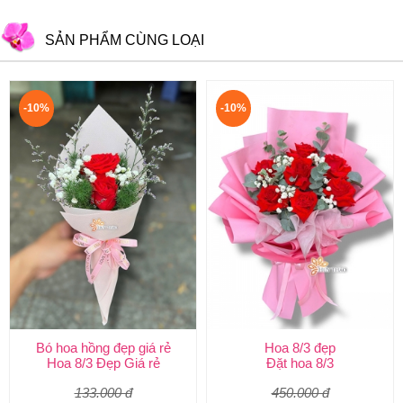
SẢN PHẨM CÙNG LOẠI
-10%
-10%
Bó hoa hồng đẹp giá rẻ
Hoa 8/3 đẹp
Hoa 8/3 Đẹp Giá rẻ
Đặt hoa 8/3
133.000 đ
450.000 đ