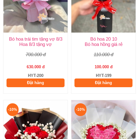
Bó hoa trái tim tặng vợ 8/3
Bó hoa 20 10
Hoa 8/3 tặng vợ
Bó hoa hồng giá rẻ
700.000 đ
110.000 đ
630.000 đ
100.000 đ
HYT-200
HYT-199
Đặt hàng
Đặt hàng
-10%
-10%