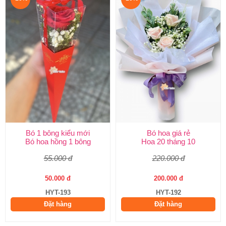
Bó 1 bông kiểu mới
Bó hoa giá rẻ
Bó hoa hồng 1 bông
Hoa 20 tháng 10
55.000 đ
220.000 đ
50.000 đ
200.000 đ
HYT-193
HYT-192
Đặt hàng
Đặt hàng