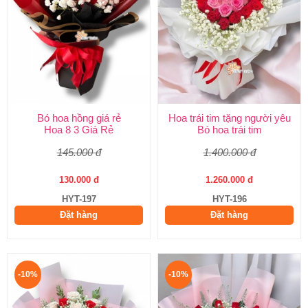
Bó hoa hồng giá rẻ
Hoa trái tim tặng người yêu
Hoa 8 3 Giá Rẻ
Bó hoa trái tim
145.000 đ
1.400.000 đ
130.000 đ
1.260.000 đ
HYT-197
HYT-196
Đặt hàng
Đặt hàng
-10%
-10%