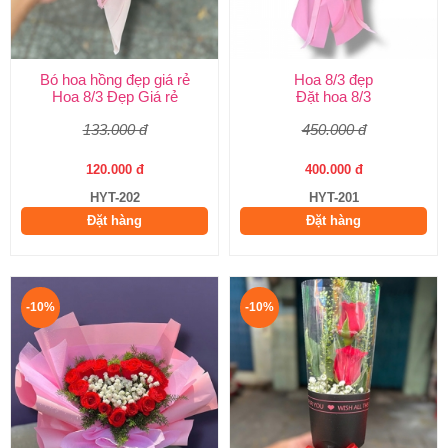
Bó hoa hồng đẹp giá rẻ
Hoa 8/3 đẹp
Hoa 8/3 Đẹp Giá rẻ
Đặt hoa 8/3
133.000 đ
450.000 đ
120.000 đ
400.000 đ
HYT-202
HYT-201
Đặt hàng
Đặt hàng
-10%
-10%