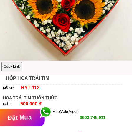
Copy Link
HỘP HOA TRÁI TIM
HYT-112
Mã SP:
HOA TRÁI TIM THỔN THỨC
500.000 đ
Giá :
Free(Zalo,Viper)
Đặt Mua
0903.745.911