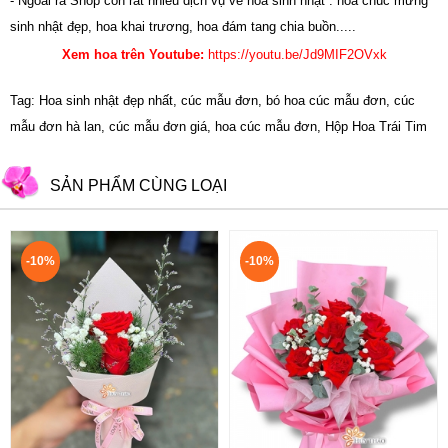
- Ngoài ra Shop còn rất nhiều dịch vụ về hoa sinh nhật : hoa chúc mừng
sinh nhật đẹp,
hoa khai trương
,
hoa đám tang chia buồn.....
Xem hoa trên Youtube:
https://youtu.be/Jd9MIF2OVxk
Tag: Hoa sinh nhật đẹp nhất, cúc mẫu đơn, bó hoa cúc mẫu đơn, cúc
mẫu đơn hà lan, cúc mẫu đơn giá, hoa cúc mẫu đơn, Hộp Hoa Trái Tim
SẢN PHẨM CÙNG LOẠI
-10%
-10%