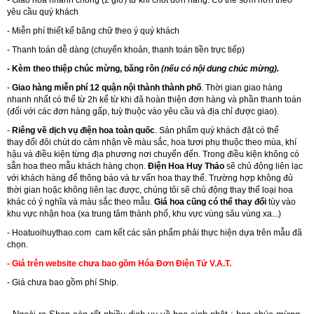
yêu cầu quý khách
- Miễn phí thiết kế băng chữ theo ý quý khách
- Thanh toán dễ dàng (chuyển khoản, thanh toán tiền trực tiếp)
- Kèm theo thiệp chúc mừng, băng rôn
(nếu có nội dung chúc mừng).
-
Giao hàng miễn phí 12 quận nội thành thành phố
. Thời gian giao hàng
nhanh nhất có thể từ 2h kể từ khi đã hoàn thiện đơn hàng và phần thanh toán
(đối với các đơn hàng gấp, tuỳ thuộc vào yêu cầu và địa chỉ được giao).
-
Riêng về dịch vụ điện hoa toàn quốc
. Sản phẩm quý khách đặt có thể
thay đổi đôi chút do cảm nhận về màu sắc, hoa tươi phụ thuộc theo mùa, khí
hậu và điều kiện từng địa phương nơi chuyển đến. Trong điều kiện không có
sẵn hoa theo mẫu khách hàng chọn.
Điện Hoa Huy Thảo
sẽ chủ động liên lạc
với khách hàng để thông báo và tư vấn hoa thay thế. Trường hợp không đủ
thời gian hoặc không liên lạc được, chúng tôi sẽ chủ động thay thế loại hoa
khác có ý nghĩa và màu sắc theo mẫu.
Giá hoa cũng có thể thay đổi
tùy vào
khu vực nhận hoa (xa trung tâm thành phố, khu vực vùng sâu vùng xa...)
-
Hoatuoihuythao.com
cam kết các sản phẩm phải thực hiện dựa trên mẫu đã
chọn.
- Giá trên website chưa bao gồm Hóa Đơn Điện Tử V.A.T.
- Giá chưa bao gồm phí Ship.