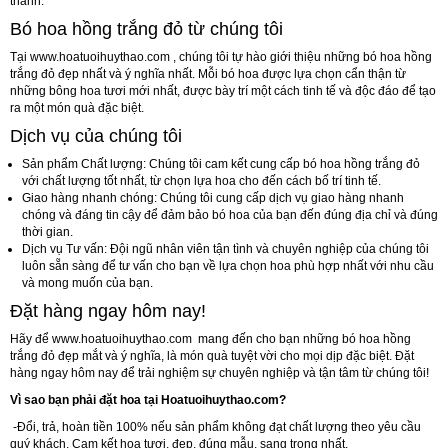
thành.
Bó hoa hồng trắng đỏ từ chúng tôi
Tại
www.hoatuoihuythao.com
, chúng tôi tự hào giới thiệu những bó hoa hồng
trắng đỏ đẹp nhất và ý nghĩa nhất. Mỗi bó hoa được lựa chọn cẩn thận từ
những bông hoa tươi mới nhất, được bày trí một cách tinh tế và độc đáo để tạo
ra một món quà đặc biệt.
Dịch vụ của chúng tôi
Sản phẩm Chất lượng
: Chúng tôi cam kết cung cấp bó hoa hồng trắng đỏ
với chất lượng tốt nhất, từ chọn lựa hoa cho đến cách bố trí tinh tế.
Giao hàng nhanh chóng
: Chúng tôi cung cấp dịch vụ giao hàng nhanh
chóng và đáng tin cậy để đảm bảo bó hoa của bạn đến đúng địa chỉ và đúng
thời gian.
Dịch vụ Tư vấn
: Đội ngũ nhân viên tận tình và chuyên nghiệp của chúng tôi
luôn sẵn sàng để tư vấn cho bạn về lựa chọn hoa phù hợp nhất với nhu cầu
và mong muốn của bạn.
Đặt hàng ngay hôm nay!
Hãy để
www.hoatuoihuythao.com
mang đến cho bạn những bó hoa hồng
trắng đỏ đẹp mắt và ý nghĩa, là món quà tuyệt vời cho mọi dịp đặc biệt. Đặt
hàng ngay hôm nay để trải nghiệm sự chuyên nghiệp và tận tâm từ chúng tôi!
Vì sao bạn phải đặt hoa tại Hoatuoihuythao.com?
-Đổi, trả, hoàn tiền 100% nếu sản phẩm không đạt chất lượng theo yêu cầu
quý khách. Cam kết hoa tươi, đẹp, đúng mẫu, sang trọng nhất.