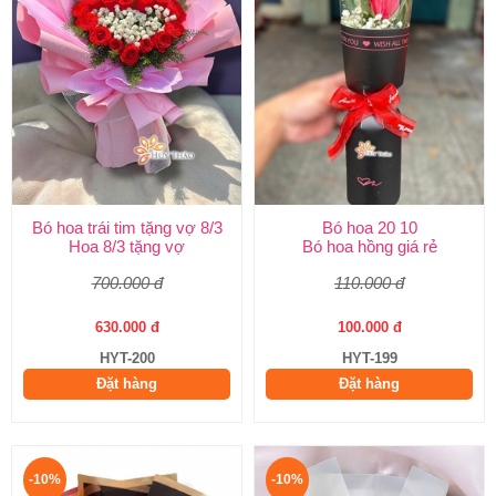
Bó hoa trái tim tặng vợ 8/3
Bó hoa 20 10
Hoa 8/3 tặng vợ
Bó hoa hồng giá rẻ
700.000 đ
110.000 đ
630.000 đ
100.000 đ
HYT-200
HYT-199
Đặt hàng
Đặt hàng
-10%
-10%