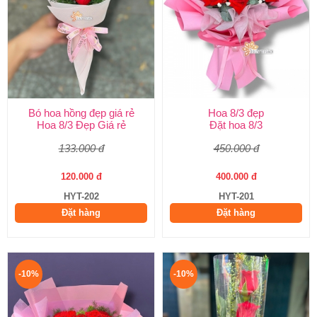
Bó hoa hồng đẹp giá rẻ
Hoa 8/3 đẹp
Hoa 8/3 Đẹp Giá rẻ
Đặt hoa 8/3
133.000 đ
450.000 đ
120.000 đ
400.000 đ
HYT-202
HYT-201
Đặt hàng
Đặt hàng
-10%
-10%