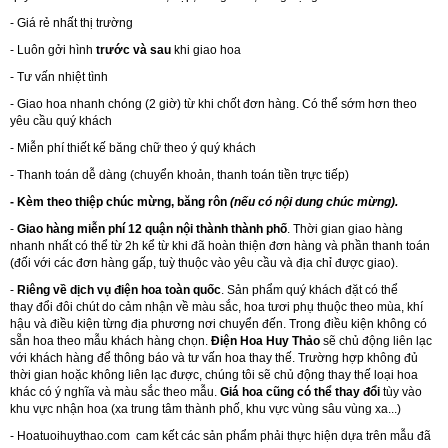
- Giá rẻ nhất thị trường
- Luôn gởi hình
trước và sau
khi giao hoa
- Tư vấn nhiệt tình
- Giao hoa nhanh chóng (2 giờ) từ khi chốt đơn hàng. Có thể sớm hơn theo
yêu cầu quý khách
- Miễn phí thiết kế băng chữ theo ý quý khách
- Thanh toán dễ dàng (chuyển khoản, thanh toán tiền trực tiếp)
- Kèm theo thiệp chúc mừng, băng rôn
(nếu có nội dung chúc mừng).
-
Giao hàng miễn phí 12 quận nội thành thành phố
. Thời gian giao hàng
nhanh nhất có thể từ 2h kể từ khi đã hoàn thiện đơn hàng và phần thanh toán
(đối với các đơn hàng gấp, tuỳ thuộc vào yêu cầu và địa chỉ được giao).
-
Riêng về dịch vụ điện hoa toàn quốc
. Sản phẩm quý khách đặt có thể
thay đổi đôi chút do cảm nhận về màu sắc, hoa tươi phụ thuộc theo mùa, khí
hậu và điều kiện từng địa phương nơi chuyển đến. Trong điều kiện không có
sẵn hoa theo mẫu khách hàng chọn.
Điện Hoa Huy Thảo
sẽ chủ động liên lạc
với khách hàng để thông báo và tư vấn hoa thay thế. Trường hợp không đủ
thời gian hoặc không liên lạc được, chúng tôi sẽ chủ động thay thế loại hoa
khác có ý nghĩa và màu sắc theo mẫu.
Giá hoa cũng có thể thay đổi
tùy vào
khu vực nhận hoa (xa trung tâm thành phố, khu vực vùng sâu vùng xa...)
-
Hoatuoihuythao.com
cam kết các sản phẩm phải thực hiện dựa trên mẫu đã