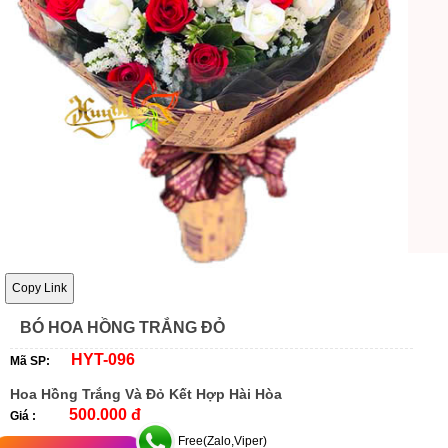
Copy Link
BÓ HOA HỒNG TRẮNG ĐỎ
HYT-096
Mã SP:
Hoa Hồng Trắng Và Đỏ Kết Hợp Hài Hòa
500.000 đ
Giá :
Free(Zalo,Viper)