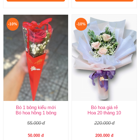
-10%
-10%
Bó 1 bông kiểu mới
Bó hoa giá rẻ
Bó hoa hồng 1 bông
Hoa 20 tháng 10
55.000 đ
220.000 đ
50.000 đ
200.000 đ