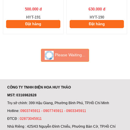
500.000 đ
630.000 đ
HYT-191
HYT-190
Đặt hàng
Đặt hàng
Please Waiting...
CÔNG TY TNHH ĐIỆN HOA HUY THẢO
MST: 0316982828
Trụ sở chính: 399 Hậu Giang, Phường Bình Phú, TP.Hồ Chí Minh
Hotline:
0903745911 - 0907745911 - 0903345911
ĐTCĐ :
02873045911
Nhà Riêng : 425/43 Nguyễn Đình Chiểu, Phường Bàn Cờ, TP.Hồ Chí