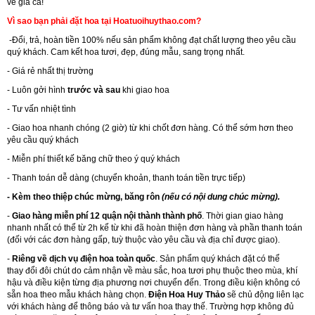
về giá cả!
Vì sao bạn phải đặt hoa tại Hoatuoihuythao.com?
-Đổi, trả, hoàn tiền 100% nếu sản phẩm không đạt chất lượng theo yêu cầu
quý khách. Cam kết hoa tươi, đẹp, đúng mẫu, sang trọng nhất.
- Giá rẻ nhất thị trường
- Luôn gởi hình
trước và sau
khi giao hoa
- Tư vấn nhiệt tình
- Giao hoa nhanh chóng (2 giờ) từ khi chốt đơn hàng. Có thể sớm hơn theo
yêu cầu quý khách
- Miễn phí thiết kế băng chữ theo ý quý khách
- Thanh toán dễ dàng (chuyển khoản, thanh toán tiền trực tiếp)
- Kèm theo thiệp chúc mừng, băng rôn
(nếu có nội dung chúc mừng).
-
Giao hàng miễn phí 12 quận nội thành thành phố
. Thời gian giao hàng
nhanh nhất có thể từ 2h kể từ khi đã hoàn thiện đơn hàng và phần thanh toán
(đối với các đơn hàng gấp, tuỳ thuộc vào yêu cầu và địa chỉ được giao).
-
Riêng về dịch vụ điện hoa toàn quốc
. Sản phẩm quý khách đặt có thể
thay đổi đôi chút do cảm nhận về màu sắc, hoa tươi phụ thuộc theo mùa, khí
hậu và điều kiện từng địa phương nơi chuyển đến. Trong điều kiện không có
sẵn hoa theo mẫu khách hàng chọn.
Điện Hoa Huy Thảo
sẽ chủ động liên lạc
với khách hàng để thông báo và tư vấn hoa thay thế. Trường hợp không đủ