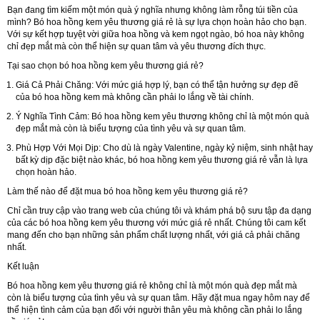
Bạn đang tìm kiếm một món quà ý nghĩa nhưng không làm rỗng túi tiền của
mình? Bó hoa hồng kem yêu thương giá rẻ là sự lựa chọn hoàn hảo cho bạn.
Với sự kết hợp tuyệt vời giữa hoa hồng và kem ngọt ngào, bó hoa này không
chỉ đẹp mắt mà còn thể hiện sự quan tâm và yêu thương đích thực.
Tại sao chọn bó hoa hồng kem yêu thương giá rẻ?
Giá Cả Phải Chăng
: Với mức giá hợp lý, bạn có thể tận hưởng sự đẹp đẽ
của bó hoa hồng kem mà không cần phải lo lắng về tài chính.
Ý Nghĩa Tình Cảm
: Bó hoa hồng kem yêu thương không chỉ là một món quà
đẹp mắt mà còn là biểu tượng của tình yêu và sự quan tâm.
Phù Hợp Với Mọi Dịp
: Cho dù là ngày Valentine, ngày kỷ niệm, sinh nhật hay
bất kỳ dịp đặc biệt nào khác, bó hoa hồng kem yêu thương giá rẻ vẫn là lựa
chọn hoàn hảo.
Làm thế nào để đặt mua bó hoa hồng kem yêu thương giá rẻ?
Chỉ cần truy cập vào trang web của chúng tôi và khám phá bộ sưu tập đa dạng
của các bó hoa hồng kem yêu thương với mức giá rẻ nhất. Chúng tôi cam kết
mang đến cho bạn những sản phẩm chất lượng nhất, với giá cả phải chăng
nhất.
Kết luận
Bó hoa hồng kem yêu thương giá rẻ không chỉ là một món quà đẹp mắt mà
còn là biểu tượng của tình yêu và sự quan tâm. Hãy đặt mua ngay hôm nay để
thể hiện tình cảm của bạn đối với người thân yêu mà không cần phải lo lắng