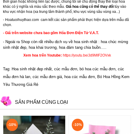
thời gian hoặc không liên lạc được, chúng tôi sẽ chủ động thay thế loại hoa
khác có ý nghĩa và màu sắc theo mẫu.
Giá hoa cũng có thể thay đổi
tùy vào
khu vực nhận hoa (xa trung tâm thành phố, khu vực vùng sâu vùng xa...)
-
Hoatuoihuythao.com
cam kết các sản phẩm phải thực hiện dựa trên mẫu đã
chọn.
- Giá trên website chưa bao gồm Hóa Đơn Điện Tử V.A.T.
- Ngoài ra Shop còn rất nhiều dịch vụ về hoa sinh nhật : hoa chúc mừng
sinh nhật đẹp,
hoa khai trương
,
hoa đám tang chia buồn.....
Xem hoa trên Youtube:
https://youtu.be/Jd9MIF2OVxk
Tag: Hoa sinh nhật đẹp nhất, cúc mẫu đơn, bó hoa cúc mẫu đơn, cúc
mẫu đơn hà lan, cúc mẫu đơn giá, hoa cúc mẫu đơn, Bó Hoa Hồng Kem
Yêu Thương Giá Rẻ
SẢN PHẨM CÙNG LOẠI
-10%
-10%