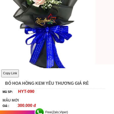
Copy Link
BÓ HOA HỒNG KEM YÊU THƯƠNG GIÁ RẺ
HYT-090
Mã SP:
MẪU MỚI
300.000 đ
Giá :
Free(Zalo,Viper)