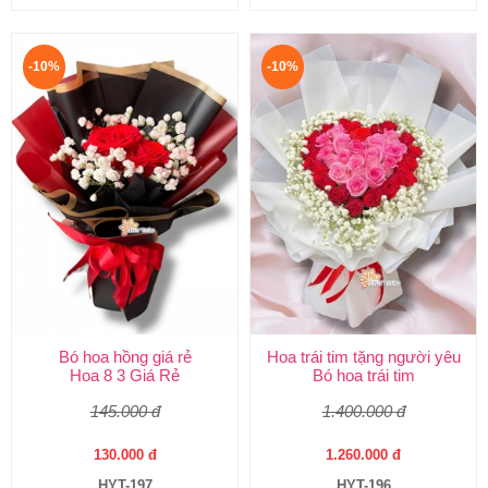
-10%
-10%
Bó hoa hồng giá rẻ
Hoa trái tim tặng người yêu
Hoa 8 3 Giá Rẻ
Bó hoa trái tim
145.000 đ
1.400.000 đ
130.000 đ
1.260.000 đ
HYT-197
HYT-196