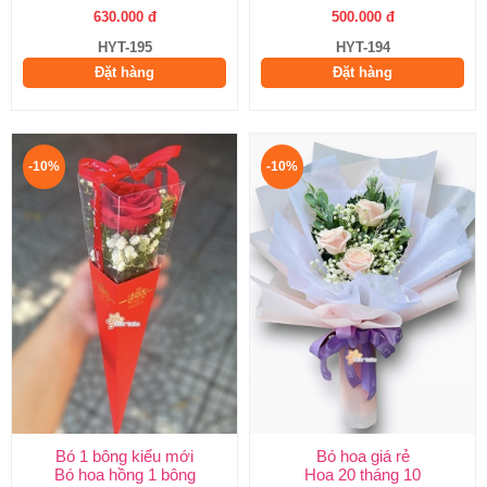
630.000 đ
500.000 đ
HYT-195
HYT-194
Đặt hàng
Đặt hàng
-10%
-10%
Bó 1 bông kiểu mới
Bó hoa giá rẻ
Bó hoa hồng 1 bông
Hoa 20 tháng 10