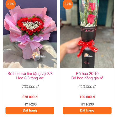
-10%
-10%
Bó hoa trái tim tặng vợ 8/3
Bó hoa 20 10
Hoa 8/3 tặng vợ
Bó hoa hồng giá rẻ
700.000 đ
110.000 đ
630.000 đ
100.000 đ
HYT-200
HYT-199
Đặt hàng
Đặt hàng