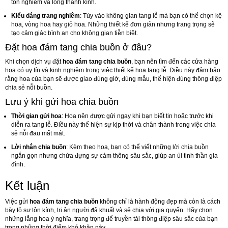
tôn nghiêm và lòng thành kính.
Kiểu dáng trang nghiêm
: Tùy vào không gian tang lễ mà bạn có thể chọn kệ
hoa, vòng hoa hay giỏ hoa. Những thiết kế đơn giản nhưng trang trọng sẽ
tạo cảm giác bình an cho không gian tiễn biệt.
Đặt hoa đám tang chia buồn ở đâu?
Khi chọn dịch vụ đặt
hoa đám tang chia buồn
, bạn nên tìm đến các cửa hàng
hoa có uy tín và kinh nghiệm trong việc thiết kế hoa tang lễ. Điều này đảm bảo
rằng hoa của bạn sẽ được giao đúng giờ, đúng mẫu, thể hiện đúng thông điệp
chia sẻ nỗi buồn.
Lưu ý khi gửi hoa chia buồn
Thời gian gửi hoa
: Hoa nên được gửi ngay khi bạn biết tin hoặc trước khi
diễn ra tang lễ. Điều này thể hiện sự kịp thời và chân thành trong việc chia
sẻ nỗi đau mất mát.
Lời nhắn chia buồn
: Kèm theo hoa, bạn có thể viết những lời chia buồn
ngắn gọn nhưng chứa đựng sự cảm thông sâu sắc, giúp an ủi tinh thần gia
đình.
Kết luận
Việc gửi
hoa đám tang chia buồn
không chỉ là hành động đẹp mà còn là cách
bày tỏ sự tôn kính, tri ân người đã khuất và sẻ chia với gia quyến. Hãy chọn
những lẵng hoa ý nghĩa, trang trọng để truyền tải thông điệp sâu sắc của bạn
trong những thời điểm khó khăn này.