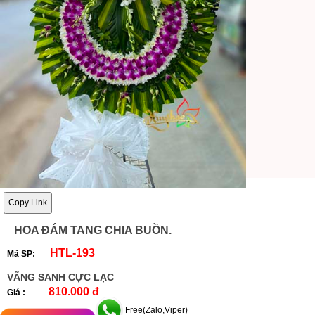
Copy Link
HOA ĐÁM TANG CHIA BUỒN.
HTL-193
Mã SP:
VÃNG SANH CỰC LẠC
810.000 đ
Giá :
Free(Zalo,Viper)