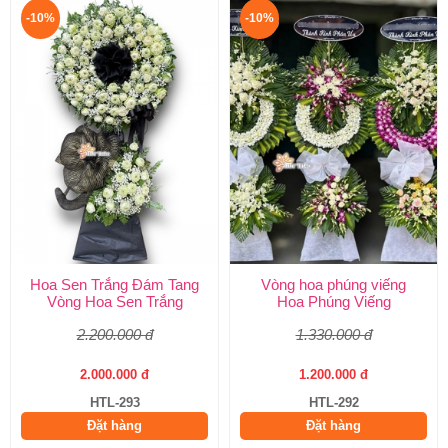
-10%
-10%
Hoa Sen Trắng Đám Tang
Vòng hoa phúng viếng
Vòng Hoa Sen Trắng
Hoa Phúng Viếng
2.200.000 đ
1.330.000 đ
2.000.000 đ
1.200.000 đ
HTL-293
HTL-292
Đặt hàng
Đặt hàng