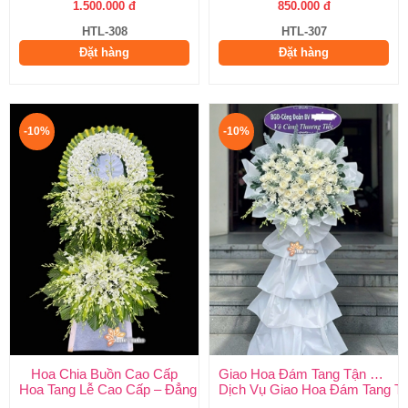
1.500.000 đ
850.000 đ
HTL-308
HTL-307
Đặt hàng
Đặt hàng
-10%
-10%
Hoa Chia Buồn Cao Cấp
Giao Hoa Đám Tang Tận Nơi Toàn Quốc
Hoa Tang Lễ Cao Cấp – Đẳng Cấp Tinh Tế, Kính Viếng Trang Ng
Dịch Vụ Giao Hoa Đám Tang Tận