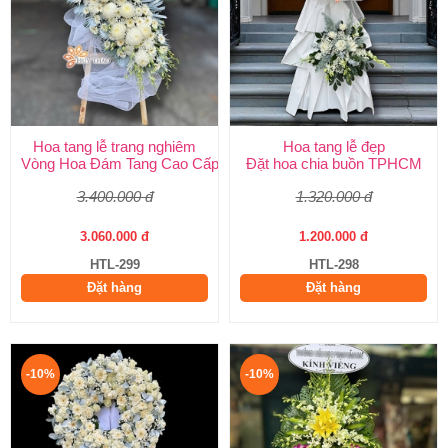
Hoa tang lễ trang nghiêm
Hoa tang lễ đẹp
Vòng Hoa Đám Tang Cao Cấp | Sang Trọng, Giao Nhanh TPHCM
Đặt hoa chia buồn TPHCM
3.400.000 đ
1.320.000 đ
3.060.000 đ
1.200.000 đ
HTL-299
HTL-298
Đặt hàng
Đặt hàng
-10%
-10%