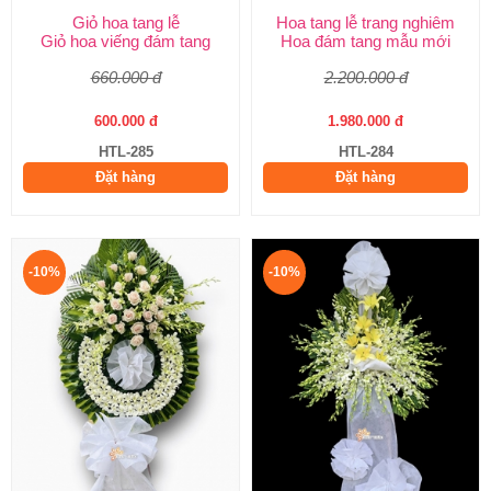
Giỏ hoa tang lễ
Hoa tang lễ trang nghiêm
Giỏ hoa viếng đám tang
Hoa đám tang mẫu mới
660.000 đ
2.200.000 đ
600.000 đ
1.980.000 đ
HTL-285
HTL-284
Đặt hàng
Đặt hàng
-10%
-10%