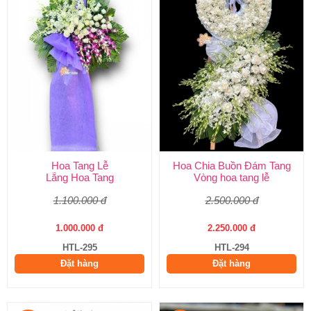
Hoa Tang Lễ
Hoa Chia Buồn Đám Tang
Lẵng Hoa Tang
Vòng hoa tang lễ
1.100.000 đ
2.500.000 đ
1.000.000 đ
2.250.000 đ
HTL-295
HTL-294
Đặt hàng
Đặt hàng