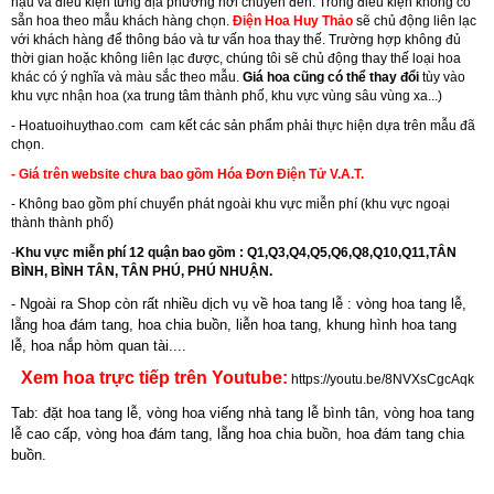
hậu và điều kiện từng địa phương nơi chuyển đến. Trong điều kiện không có
sẵn hoa theo mẫu khách hàng chọn.
Điện Hoa Huy Thảo
sẽ chủ động liên lạc
với khách hàng để thông báo và tư vấn hoa thay thế. Trường hợp không đủ
thời gian hoặc không liên lạc được, chúng tôi sẽ chủ động thay thế loại hoa
khác có ý nghĩa và màu sắc theo mẫu.
Giá hoa cũng có thể thay đổi
tùy vào
khu vực nhận hoa (xa trung tâm thành phố, khu vực vùng sâu vùng xa...)
-
Hoatuoihuythao.com
cam kết các sản phẩm phải thực hiện dựa trên mẫu đã
chọn.
- Giá trên website chưa bao gồm Hóa Đơn Điện Tử V.A.T.
- Không bao gồm phí chuyển phát ngoài khu vực miễn phí (khu vực ngoại
thành thành phố)
-
Khu vực miễn phí 12 quận bao gồm : Q1,Q3,Q4,Q5,Q6,Q8,Q10,Q11,TÂN
BÌNH, BÌNH TÂN, TÂN PHÚ, PHÚ NHUẬN.
- Ngoài ra Shop còn rất nhiều dịch vụ về hoa tang lễ : vòng hoa tang lễ,
lẵng hoa đám tang, hoa chia buồn,
liễn hoa tang
,
khung hình hoa tang
lễ
,
hoa nắp hòm quan tài....
Xem hoa trực tiếp trên Youtube:
https://youtu.be/8NVXsCgcAqk
Tab: đặt hoa tang lễ, vòng hoa viếng nhà tang lễ bình tân, vòng hoa tang
lễ cao cấp, vòng hoa đám tang, lẵng hoa chia buồn, hoa đám tang chia
buồn.