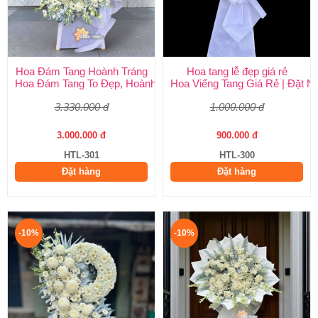
Hoa Đám Tang Hoành Tráng
Hoa tang lễ đẹp giá rẻ
Hoa Đám Tang To Đẹp, Hoành Tráng tại Huy Thảo
Hoa Viếng Tang Giá Rẻ | Đặt 
3.330.000 đ
1.000.000 đ
3.000.000 đ
900.000 đ
HTL-301
HTL-300
Đặt hàng
Đặt hàng
-10%
-10%