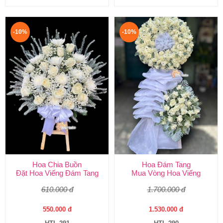
-10%
-10%
Hoa Chia Buồn
Hoa Đám Tang
Đặt Hoa Viếng Đám Tang
Mua Vòng Hoa Viếng
610.000 đ
1.700.000 đ
550.000 đ
1.530.000 đ