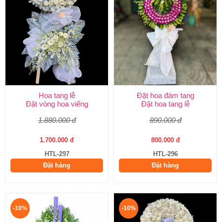
Hoa tang lễ
Đặt hoa đám tang
Đặt vòng hoa viếng
Đặt hoa tang lễ
1.880.000 đ
890.000 đ
1.700.000 đ
800.000 đ
HTL-297
HTL-296
Đặt hàng
Đặt hàng
-10%
-10%