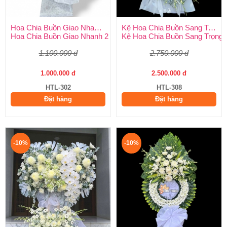
Hoa Chia Buồn Giao Nhanh 2 Giờ
Kệ Hoa Chia Buồn Sang Trọng
Hoa Chia Buồn Giao Nhanh 2 Giờ – Dịch Vụ Uy Tín Tại Huy Thả
Kệ Hoa Chia Buồn Sang Trọng –
1.100.000 đ
2.750.000 đ
1.000.000 đ
2.500.000 đ
HTL-302
HTL-308
Đặt hàng
Đặt hàng
-10%
-10%