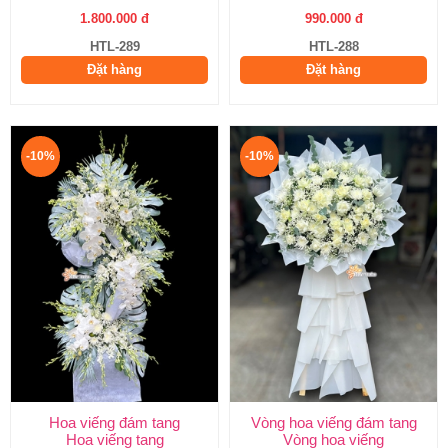
1.800.000 đ
990.000 đ
HTL-289
HTL-288
Đặt hàng
Đặt hàng
-10%
-10%
Hoa viếng đám tang
Vòng hoa viếng đám tang
Hoa viếng tang
Vòng hoa viếng