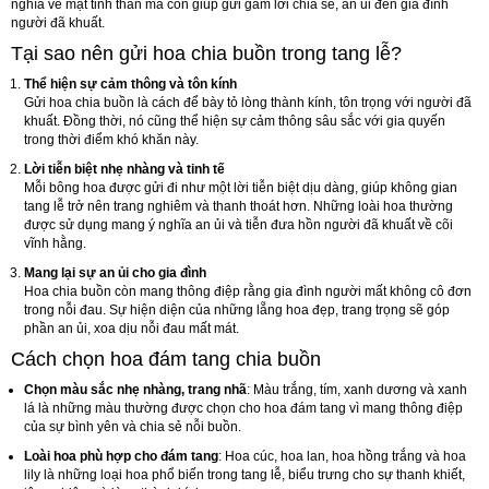
nghĩa về mặt tinh thần mà còn giúp gửi gắm lời chia sẻ, an ủi đến gia đình
người đã khuất.
Tại sao nên gửi hoa chia buồn trong tang lễ?
Thể hiện sự cảm thông và tôn kính
Gửi hoa chia buồn là cách để bày tỏ lòng thành kính, tôn trọng với người đã
khuất. Đồng thời, nó cũng thể hiện sự cảm thông sâu sắc với gia quyến
trong thời điểm khó khăn này.
Lời tiễn biệt nhẹ nhàng và tinh tế
Mỗi bông hoa được gửi đi như một lời tiễn biệt dịu dàng, giúp không gian
tang lễ trở nên trang nghiêm và thanh thoát hơn. Những loài hoa thường
được sử dụng mang ý nghĩa an ủi và tiễn đưa hồn người đã khuất về cõi
vĩnh hằng.
Mang lại sự an ủi cho gia đình
Hoa chia buồn còn mang thông điệp rằng gia đình người mất không cô đơn
trong nỗi đau. Sự hiện diện của những lẵng hoa đẹp, trang trọng sẽ góp
phần an ủi, xoa dịu nỗi đau mất mát.
Cách chọn hoa đám tang chia buồn
Chọn màu sắc nhẹ nhàng, trang nhã
: Màu trắng, tím, xanh dương và xanh
lá là những màu thường được chọn cho hoa đám tang vì mang thông điệp
của sự bình yên và chia sẻ nỗi buồn.
Loài hoa phù hợp cho đám tang
: Hoa cúc, hoa lan, hoa hồng trắng và hoa
lily là những loại hoa phổ biến trong tang lễ, biểu trưng cho sự thanh khiết,