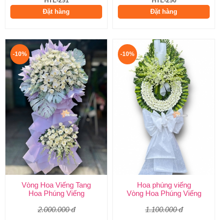
HTL-291
HTL-290
Đặt hàng
Đặt hàng
-10%
-10%
Vòng Hoa Viếng Tang
Hoa phúng viếng
Hoa Phúng Viếng
Vòng Hoa Phúng Viếng
2.000.000 đ
1.100.000 đ