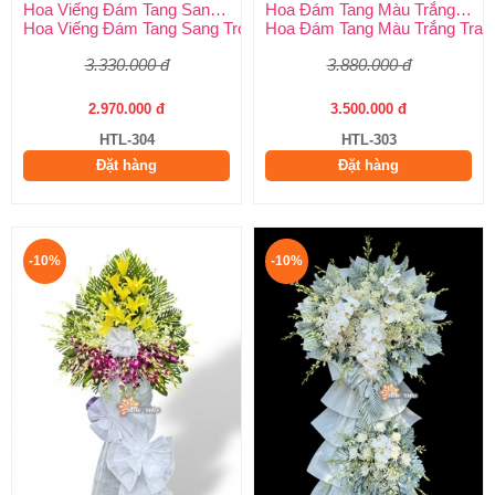
Hoa Viếng Đám Tang Sang Trọng
Hoa Đám Tang Màu Trắng Trang Nghiêm
Hoa Viếng Đám Tang Sang Trọng – Kính Tận Tâm, Tiễn Biệt Tran
Hoa Đám Tang Màu Trắng Tran
3.330.000 đ
3.880.000 đ
2.970.000 đ
3.500.000 đ
HTL-304
HTL-303
Đặt hàng
Đặt hàng
-10%
-10%