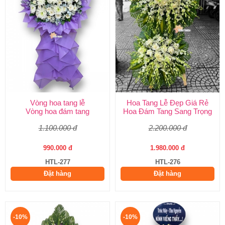
Vòng hoa tang lễ
Hoa Tang Lễ Đẹp Giá Rẻ
Vòng hoa đám tang
Hoa Đám Tang Sang Trọng
1.100.000 đ
2.200.000 đ
990.000 đ
1.980.000 đ
HTL-277
HTL-276
Đặt hàng
Đặt hàng
-10%
-10%