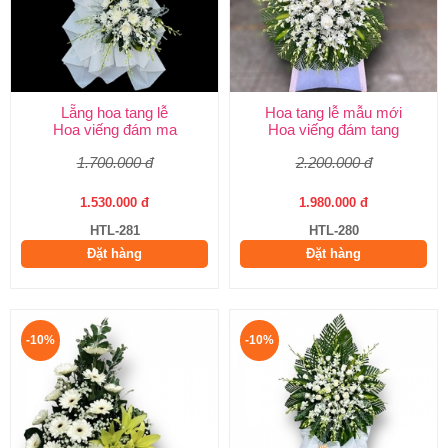
Lẵng hoa tang lễ
Hoa tang lễ mẫu mới
Hoa viếng đám ma
Hoa viếng đám tang
1.700.000 đ
2.200.000 đ
1.530.000 đ
1.980.000 đ
HTL-281
HTL-280
Đặt hàng
Đặt hàng
-10%
-10%