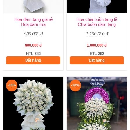
Hoa đám tang giá rẻ
Hoa chia buồn tang lễ
Hoa đám ma
Chia buồn đám tang
900.000 đ
1.100.000 đ
800.000 đ
1.000.000 đ
HTL-283
HTL-282
Đặt hàng
Đặt hàng
-10%
-10%