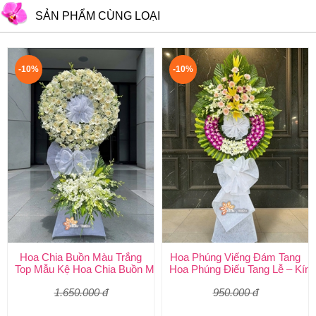
SẢN PHẨM CÙNG LOẠI
-10%
-10%
Hoa Chia Buồn Màu Trắng
Hoa Phúng Viếng Đám Tang
Top Mẫu Kệ Hoa Chia Buồn Màu Trắng Được Chọn Nhiều Nhất T
Hoa Phúng Điếu Tang Lễ – Kính
1.650.000 đ
950.000 đ