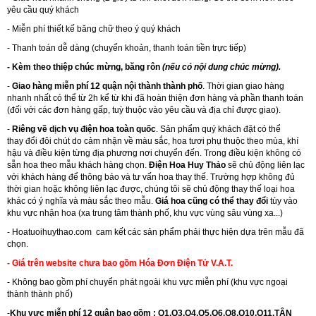
yêu cầu quý khách
- Miễn phí thiết kế băng chữ theo ý quý khách
- Thanh toán dễ dàng (chuyển khoản, thanh toán tiền trực tiếp)
- Kèm theo thiệp chúc mừng, băng rôn
(nếu có nội dung chúc mừng).
-
Giao hàng miễn phí 12 quận nội thành thành phố
. Thời gian giao hàng
nhanh nhất có thể từ 2h kể từ khi đã hoàn thiện đơn hàng và phần thanh toán
(đối với các đơn hàng gấp, tuỳ thuộc vào yêu cầu và địa chỉ được giao).
-
Riêng về dịch vụ điện hoa toàn quốc
. Sản phẩm quý khách đặt có thể
thay đổi đôi chút do cảm nhận về màu sắc, hoa tươi phụ thuộc theo mùa, khí
hậu và điều kiện từng địa phương nơi chuyển đến. Trong điều kiện không có
sẵn hoa theo mẫu khách hàng chọn.
Điện Hoa Huy Thảo
sẽ chủ động liên lạc
với khách hàng để thông báo và tư vấn hoa thay thế. Trường hợp không đủ
thời gian hoặc không liên lạc được, chúng tôi sẽ chủ động thay thế loại hoa
khác có ý nghĩa và màu sắc theo mẫu.
Giá hoa cũng có thể thay đổi
tùy vào
khu vực nhận hoa (xa trung tâm thành phố, khu vực vùng sâu vùng xa...)
-
Hoatuoihuythao.com
cam kết các sản phẩm phải thực hiện dựa trên mẫu đã
chọn.
- Giá trên website chưa bao gồm Hóa Đơn Điện Tử V.A.T.
- Không bao gồm phí chuyển phát ngoài khu vực miễn phí (khu vực ngoại
thành thành phố)
-
Khu vực miễn phí 12 quận bao gồm : Q1,Q3,Q4,Q5,Q6,Q8,Q10,Q11,TÂN