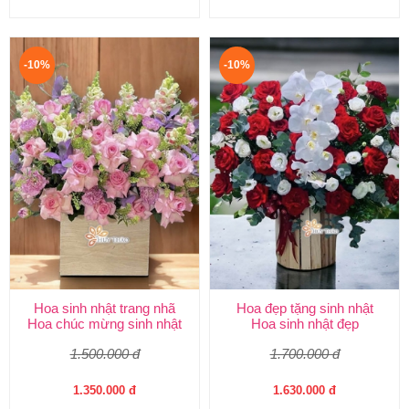
-10%
-10%
Hoa sinh nhật trang nhã
Hoa đẹp tặng sinh nhật
Hoa chúc mừng sinh nhật
Hoa sinh nhật đẹp
1.500.000 đ
1.700.000 đ
1.350.000 đ
1.630.000 đ