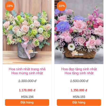
-10%
-10%
Hoa sinh nhật trang nhã
Hoa đẹp tặng sinh nhật
Hoa mừng sinh nhật
Hoa tặng sinh nhật
1.300.000 đ
1.500.000 đ
1.170.000 đ
1.350.000 đ
HSN-194
HSN-193
Đặt hàng
Đặt hàng