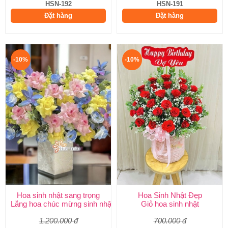
HSN-192
HSN-191
Đặt hàng
Đặt hàng
-10%
-10%
Hoa sinh nhật sang trọng
Hoa Sinh Nhật Đẹp
Lẵng hoa chúc mừng sinh nhật
Giỏ hoa sinh nhật
1.200.000 đ
700.000 đ