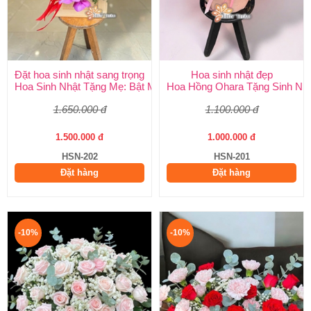
Đặt hoa sinh nhật sang trọng
Hoa sinh nhật đẹp
Hoa Sinh Nhật Tặng Mẹ: Bật Mí 5 Loại Hoa Ý Nghĩa & Cách Chọ
Hoa Hồng Ohara Tặng Sinh Nhật
1.650.000 đ
1.100.000 đ
1.500.000 đ
1.000.000 đ
HSN-202
HSN-201
Đặt hàng
Đặt hàng
-10%
-10%