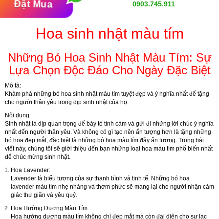
Đặt Mua
0903.745.911
Hoa sinh nhật màu tím
Những Bó Hoa Sinh Nhật Màu Tím: Sự
Lựa Chọn Độc Đáo Cho Ngày Đặc Biệt
Mô tả:
Khám phá những bó hoa sinh nhật màu tím tuyệt đẹp và ý nghĩa nhất để tặng
cho người thân yêu trong dịp sinh nhật của họ.
Nội dung:
Sinh nhật là dịp quan trọng để bày tỏ tình cảm và gửi đi những lời chúc ý nghĩa
nhất đến người thân yêu. Và không có gì tạo nên ấn tượng hơn là tặng những
bó hoa đẹp mắt, đặc biệt là những bó hoa màu tím đầy ấn tượng. Trong bài
viết này, chúng tôi sẽ giới thiệu đến bạn những loại hoa màu tím phổ biến nhất
để chúc mừng sinh nhật.
Hoa Lavender:
Lavender là biểu tượng của sự thanh bình và tinh tế. Những bó hoa
lavender màu tím nhẹ nhàng và thơm phức sẽ mang lại cho người nhận cảm
giác thư giãn và yêu quý.
Hoa Hướng Dương Màu Tím:
Hoa hướng dương màu tím không chỉ đẹp mắt mà còn đại diện cho sự lạc