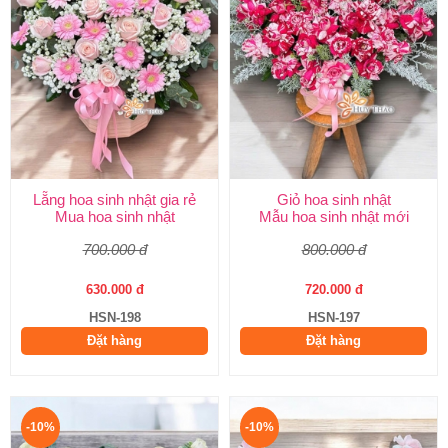
Lẵng hoa sinh nhật gia rẻ
Giỏ hoa sinh nhật
Mua hoa sinh nhật
Mẫu hoa sinh nhật mới
700.000 đ
800.000 đ
630.000 đ
720.000 đ
HSN-198
HSN-197
Đặt hàng
Đặt hàng
-10%
-10%