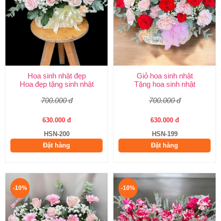
Hoa sinh nhật đẹp
Giỏ hoa sinh nhật
Hoa đẹp tặng sinh nhật
Tặng hoa sinh nhật
700.000 đ
700.000 đ
630.000 đ
630.000 đ
HSN-200
HSN-199
Đặt hàng
Đặt hàng
-10%
-10%