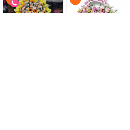
Hoa chúc mừng khai trương
Hoa chúc mừng mẫu mới
Lẵng hoa khai trương hồng phát
Hoa khai trương sang trọng
1.100.000 đ
2.200.000 đ
1.000.000 đ
2.000.000 đ
HKT-278
HKT-277
Đặt hàng
Đặt hàng