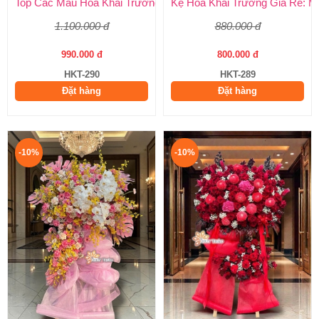
Top Các Mẫu Hoa Khai Trương Tone Vàng Đẹp, Sang Trọng, Gi
Kệ Hoa Khai Trương Giá Rẻ: M
1.100.000 đ
880.000 đ
990.000 đ
800.000 đ
HKT-290
HKT-289
Đặt hàng
Đặt hàng
-10%
-10%