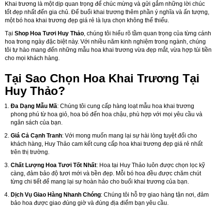
Khai trương là một dịp quan trọng để chúc mừng và gửi gắm những lời chúc
tốt đẹp nhất đến gia chủ. Để buổi khai trương thêm phần ý nghĩa và ấn tượng,
một bó hoa khai trương đẹp giá rẻ là lựa chọn không thể thiếu.
Tại
Shop Hoa Tươi Huy Thảo
, chúng tôi hiểu rõ tầm quan trọng của từng cánh
hoa trong ngày đặc biệt này. Với nhiều năm kinh nghiệm trong ngành, chúng
tôi tự hào mang đến những mẫu hoa khai trương vừa đẹp mắt, vừa hợp túi tiền
cho mọi khách hàng.
Tại Sao Chọn Hoa Khai Trương Tại
Huy Thảo?
Đa Dạng Mẫu Mã
: Chúng tôi cung cấp hàng loạt mẫu hoa khai trương
phong phú từ hoa giỏ, hoa bó đến hoa chậu, phù hợp với mọi yêu cầu và
ngân sách của bạn.
Giá Cả Cạnh Tranh
: Với mong muốn mang lại sự hài lòng tuyệt đối cho
khách hàng, Huy Thảo cam kết cung cấp hoa khai trương đẹp giá rẻ nhất
trên thị trường.
Chất Lượng Hoa Tươi Tốt Nhất
: Hoa tại Huy Thảo luôn được chọn lọc kỹ
càng, đảm bảo độ tươi mới và bền đẹp. Mỗi bó hoa đều được chăm chút
từng chi tiết để mang lại sự hoàn hảo cho buổi khai trương của bạn.
Dịch Vụ Giao Hàng Nhanh Chóng
: Chúng tôi hỗ trợ giao hàng tận nơi, đảm
bảo hoa được giao đúng giờ và đúng địa điểm bạn yêu cầu.