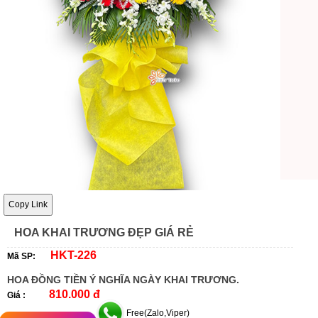
Copy Link
HOA KHAI TRƯƠNG ĐẸP GIÁ RẺ
HKT-226
Mã SP:
HOA ĐỒNG TIỀN Ý NGHĨA NGÀY KHAI TRƯƠNG.
810.000 đ
Giá :
Free(Zalo,Viper)