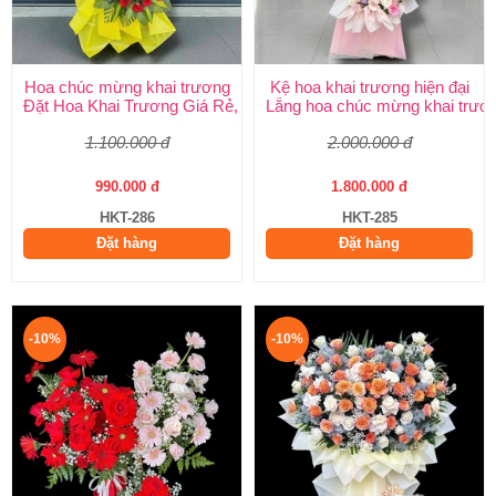
Hoa chúc mừng khai trương
Kệ hoa khai trương hiện đại
Đặt Hoa Khai Trương Giá Rẻ, Đẹp Sang Trọng – Shop Hoa Khai
Lẵng hoa chúc mừng khai trươ
1.100.000 đ
2.000.000 đ
990.000 đ
1.800.000 đ
HKT-286
HKT-285
Đặt hàng
Đặt hàng
-10%
-10%