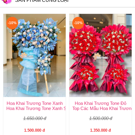
SẢN PHẨM CÙNG LOẠI
-10%
-10%
Hoa Khai Trương Tone Xanh
Hoa Khai Trương Tone Đỏ
Hoa Khai Trương Tone Xanh Sang Trọng, Độc Đáo | Shop Hoa H
Top Các Mẫu Hoa Khai Trương 
1.650.000 đ
1.500.000 đ
1.500.000 đ
1.350.000 đ