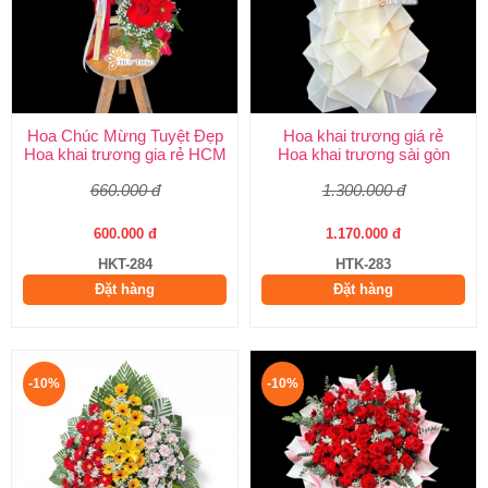
Hoa Chúc Mừng Tuyệt Đẹp
Hoa khai trương giá rẻ
Hoa khai trương gia rẻ HCM
Hoa khai trương sài gòn
660.000 đ
1.300.000 đ
600.000 đ
1.170.000 đ
HKT-284
HTK-283
Đặt hàng
Đặt hàng
-10%
-10%