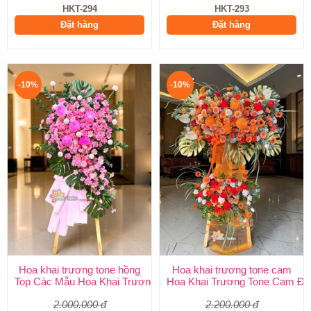
HKT-294
HKT-293
Đặt hàng
Đặt hàng
-10%
-10%
Hoa khai trương tone hồng
Hoa khai trương tone cam
Top Các Mẫu Hoa Khai Trương Tone Hồng Đẹp, Sang Trọng, Giá
Hoa Khai Trương Tone Cam Đẹ
2.000.000 đ
2.200.000 đ