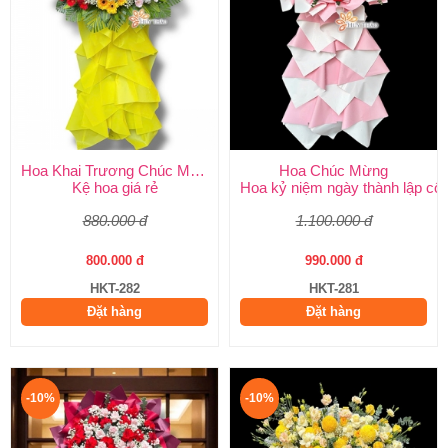
Hoa Khai Trương Chúc Mừng
Hoa Chúc Mừng
Kệ hoa giá rẻ
Hoa kỷ niệm ngày thành lập côn
880.000 đ
1.100.000 đ
800.000 đ
990.000 đ
HKT-282
HKT-281
Đặt hàng
Đặt hàng
-10%
-10%