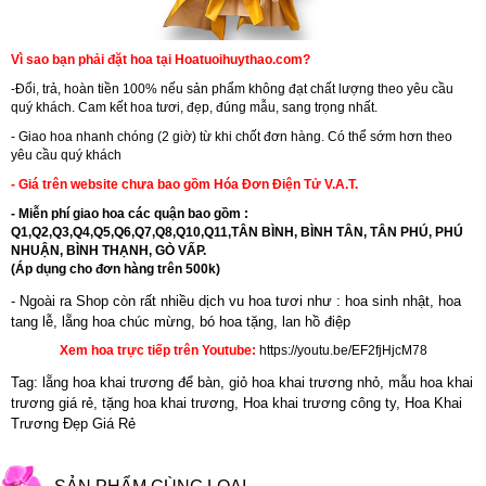
Vì sao bạn phải đặt hoa tại Hoatuoihuythao.com?
-Đổi, trả, hoàn tiền 100% nếu sản phẩm không đạt chất lượng theo yêu cầu
quý khách. Cam kết hoa tươi, đẹp, đúng mẫu, sang trọng nhất.
- Giao hoa nhanh chóng (2 giờ) từ khi chốt đơn hàng. Có thể sớm hơn theo
yêu cầu quý khách
- Giá trên website chưa bao gồm Hóa Đơn Điện Tử V.A.T.
- Miễn phí giao hoa các quận bao gồm :
Q1,Q2,Q3,Q4,Q5,Q6,Q7,Q8,Q10,Q11,TÂN BÌNH, BÌNH TÂN, TÂN PHÚ, PHÚ
NHUẬN, BÌNH THẠNH, GÒ VẤP.
(Áp dụng cho đơn hàng trên 500k)
- Ngoài ra Shop còn rất nhiều dịch vu hoa tươi như :
hoa sinh nhật
,
hoa
tang lễ
, l
ẵng hoa chúc mừng
,
bó hoa tặng
,
lan hồ điệp
Xem hoa trực tiếp trên Youtube:
https://youtu.be/EF2fjHjcM78
Tag: lẵng hoa khai trương để bàn, giỏ hoa khai trương nhỏ, mẫu hoa khai
trương giá rẻ, tặng hoa khai trương, Hoa khai trương công ty, Hoa Khai
Trương Đẹp Giá Rẻ