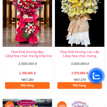
Hoa khai trương đẹp
Hoa khai trương cao cấp
Lãng hoa chúc mừng khai trương
Lẵng hoa chúc mừng
1.500.000 đ
3.300.000 đ
1.350.000 đ
2.970.000 đ
HKT-280
HKT-279
Đặt hàng
Đặt hàng
-10%
-10%