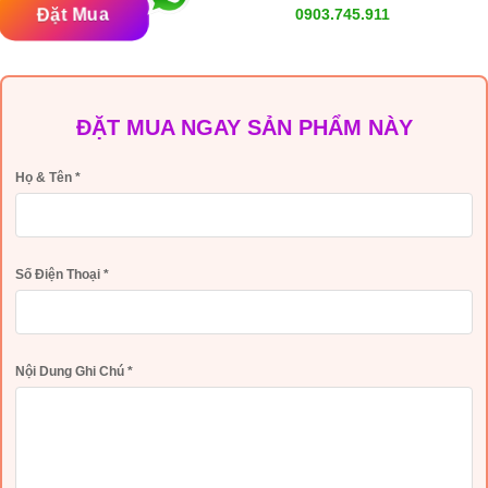
Đặt Mua
0903.745.911
ĐẶT MUA NGAY SẢN PHẨM NÀY
Họ & Tên
*
Số Điện Thoại
*
Nội Dung Ghi Chú
*