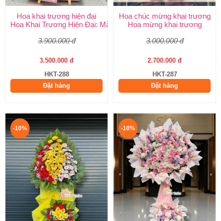
Hoa khai trương hiện đại
Hoa chúc mừng khai trương
Hoa Khai Trương Hiện Đại: Mẫu Đẹp, Sang Trọng & Giao Nhanh
Hoa mừng khai trương
3.900.000 đ
3.000.000 đ
3.500.000 đ
2.700.000 đ
HKT-288
HKT-287
Đặt hàng
Đặt hàng
-10%
-10%