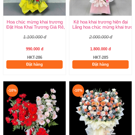
Hoa chúc mừng khai trương
Kệ hoa khai trương hiện đại
Đặt Hoa Khai Trương Giá Rẻ, Đẹp Sang Trọng – Shop Hoa Khai
Lẵng hoa chúc mừng khai trươ
1.100.000 đ
2.000.000 đ
990.000 đ
1.800.000 đ
HKT-286
HKT-285
Đặt hàng
Đặt hàng
-10%
-10%