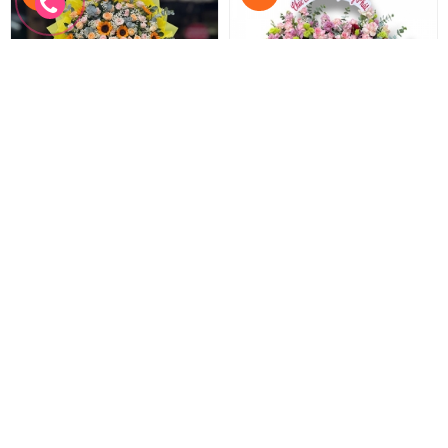
Hoa chúc mừng khai trương
Hoa chúc mừng mẫu mới
Lẵng hoa khai trương hồng phát
Hoa khai trương sang trọng
1.100.000 đ
2.200.000 đ
1.000.000 đ
2.000.000 đ
HKT-278
HKT-277
Đặt hàng
Đặt hàng