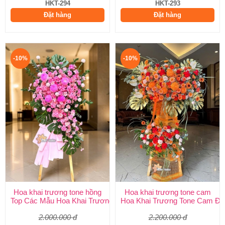
HKT-294
HKT-293
Đặt hàng
Đặt hàng
-10%
-10%
Hoa khai trương tone hồng
Hoa khai trương tone cam
Top Các Mẫu Hoa Khai Trương Tone Hồng Đẹp, Sang Trọng, Giá
Hoa Khai Trương Tone Cam Đẹ
2.000.000 đ
2.200.000 đ