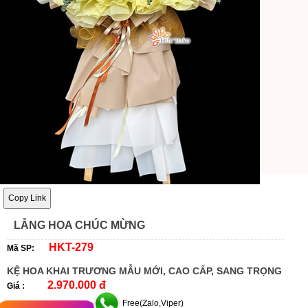
Copy Link
LẴNG HOA CHÚC MỪNG
HKT-279
Mã SP:
KỆ HOA KHAI TRƯƠNG MẪU MỚI, CAO CẤP, SANG TRỌNG
2.970.000 đ
Giá :
Free(Zalo,Viper)