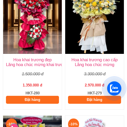
Hoa khai trương đẹp
Hoa khai trương cao cấp
Lãng hoa chúc mừng khai trương
Lẵng hoa chúc mừng
1.500.000 đ
3.300.000 đ
1.350.000 đ
2.970.000 đ
HKT-280
HKT-279
Đặt hàng
Đặt hàng
-10%
-10%