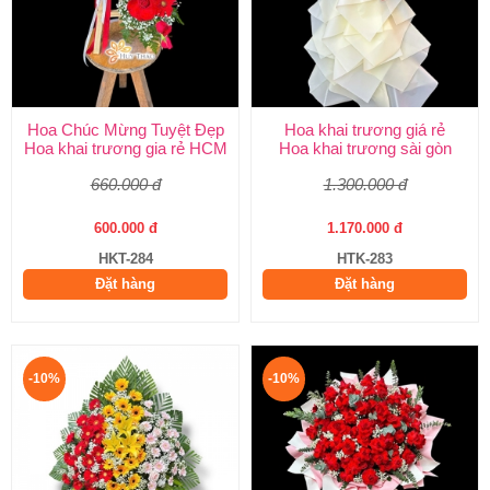
Hoa Chúc Mừng Tuyệt Đẹp
Hoa khai trương giá rẻ
Hoa khai trương gia rẻ HCM
Hoa khai trương sài gòn
660.000 đ
1.300.000 đ
600.000 đ
1.170.000 đ
HKT-284
HTK-283
Đặt hàng
Đặt hàng
-10%
-10%