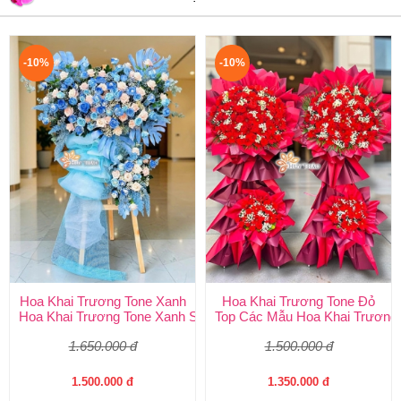
-10%
-10%
Hoa Khai Trương Tone Xanh
Hoa Khai Trương Tone Đỏ
Hoa Khai Trương Tone Xanh Sang Trọng, Độc Đáo | Shop Hoa H
Top Các Mẫu Hoa Khai Trương 
1.650.000 đ
1.500.000 đ
1.500.000 đ
1.350.000 đ