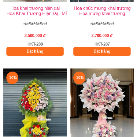
Hoa khai trương hiện đại
Hoa chúc mừng khai trương
Hoa Khai Trương Hiện Đại: Mẫu Đẹp, Sang Trọng & Giao Nhanh
Hoa mừng khai trương
3.900.000 đ
3.000.000 đ
3.500.000 đ
2.700.000 đ
HKT-288
HKT-287
Đặt hàng
Đặt hàng
-10%
-10%