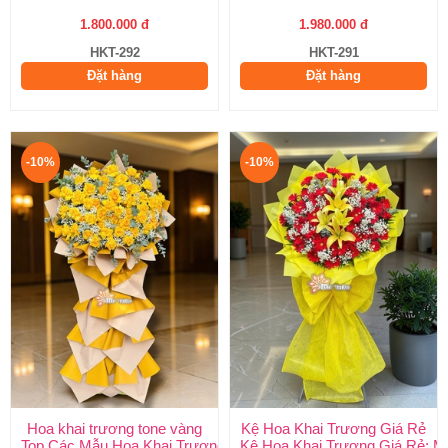
1.800.000 đ
1.980.000 đ
HKT-292
HKT-291
Đặt hàng
Đặt hàng
-10%
-10%
Hoa khai trương tone vàng
Kệ Hoa Khai Trương Giá Rẻ
Top Các Mẫu Hoa Khai Trương Tone Vàng Đẹp, Sang Trọng, Gi
Kệ Hoa Khai Trương Giá Rẻ: M