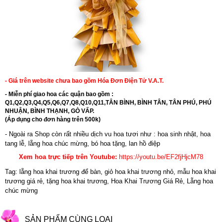
- Giá trên website chưa bao gồm Hóa Đơn Điện Tử V.A.T.
- Miễn phí giao hoa các quận bao gồm :
Q1,Q2,Q3,Q4,Q5,Q6,Q7,Q8,Q10,Q11,TÂN BÌNH, BÌNH TÂN, TÂN PHÚ, PHÚ
NHUẬN, BÌNH THẠNH, GÒ VẤP.
(Áp dụng cho đơn hàng trên 500k)
- Ngoài ra Shop còn rất nhiều dịch vu hoa tươi như :
hoa sinh nhật
,
hoa
tang lễ
, l
ẵng hoa chúc mừng
,
bó hoa tặng
,
lan hồ điệp
Xem hoa trực tiếp trên Youtube:
https://youtu.be/EF2fjHjcM78
Tag: lẵng hoa khai trương để bàn, giỏ hoa khai trương nhỏ, mẫu hoa khai
trương giá rẻ, tặng hoa khai trương, Hoa Khai Trương Giá Rẻ, Lẵng hoa
chúc mừng
SẢN PHẨM CÙNG LOẠI