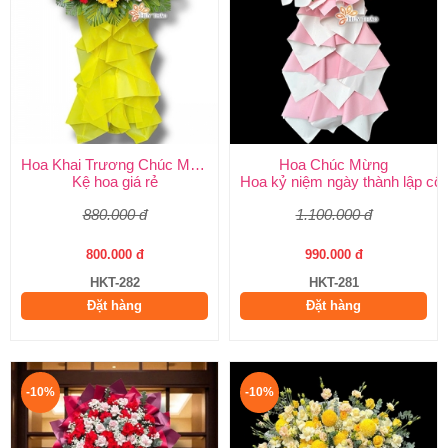
Hoa Khai Trương Chúc Mừng
Hoa Chúc Mừng
Kệ hoa giá rẻ
Hoa kỷ niệm ngày thành lập côn
880.000 đ
1.100.000 đ
800.000 đ
990.000 đ
HKT-282
HKT-281
Đặt hàng
Đặt hàng
-10%
-10%