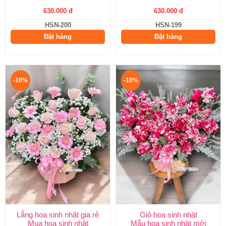
630.000 đ
630.000 đ
HSN-200
HSN-199
Đặt hàng
Đặt hàng
-10%
-10%
Lẵng hoa sinh nhật gia rẻ
Giỏ hoa sinh nhật
Mua hoa sinh nhật
Mẫu hoa sinh nhật mới