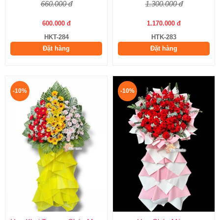
660.000 đ
1.300.000 đ
600.000 đ
1.170.000 đ
HKT-284
HTK-283
Đặt hàng
Đặt hàng
-10%
-10%