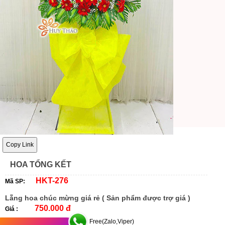
Copy Link
HOA TỔNG KẾT
HKT-276
Mã SP:
Lẵng hoa chúc mừng giá rẻ ( Sản phẩm được trợ giá )
750.000 đ
Giá :
Free(Zalo,Viper)