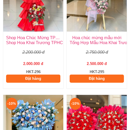
Shop Hoa Chúc Mừng TPHCM
Hoa chúc mừng mẫu mới
Shop Hoa Khai Trương TPHCM Uy Tín – Hoa Tươi Huy Thảo (Gi
Tổng Hợp Mẫu Hoa Khai Trươn
2.200.000 đ
2.750.000 đ
2.000.000 đ
2.500.000 đ
HKT-296
HKT-295
Đặt hàng
Đặt hàng
-10%
-10%