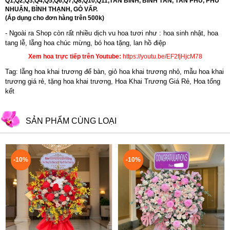
Q1,Q2,Q3,Q4,Q5,Q6,Q7,Q8,Q10,Q11,TÂN BÌNH, BÌNH TÂN, TÂN PHÚ, PHÚ
NHUẬN, BÌNH THẠNH, GÒ VẤP.
(Áp dụng cho đơn hàng trên 500k)
- Ngoài ra Shop còn rất nhiều dịch vu hoa tươi như :
hoa sinh nhật
,
hoa
tang lễ
, l
ẵng hoa chúc mừng
,
bó hoa tặng
,
lan hồ điệp
Xem hoa trực tiếp trên Youtube:
https://youtu.be/EF2fjHjcM78
Tag: lẵng hoa khai trương để bàn, giỏ hoa khai trương nhỏ, mẫu hoa khai
trương giá rẻ, tặng hoa khai trương, Hoa Khai Trương Giá Rẻ, Hoa tổng
kết
SẢN PHẨM CÙNG LOẠI
-10%
-10%