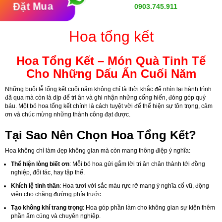
Đặt Mua
0903.745.911
Hoa tổng kết
Hoa Tổng Kết – Món Quà Tinh Tế
Cho Những Dấu Ấn Cuối Năm
Những buổi lễ tổng kết cuối năm không chỉ là thời khắc để nhìn lại hành trình
đã qua mà còn là dịp để tri ân và ghi nhận những cống hiến, đóng góp quý
báu. Một bó hoa tổng kết chính là cách tuyệt vời để thể hiện sự tôn trọng, cảm
ơn và chúc mừng những thành công đạt được.
Tại Sao Nên Chọn Hoa Tổng Kết?
Hoa không chỉ làm đẹp không gian mà còn mang thông điệp ý nghĩa:
Thể hiện lòng biết ơn
: Mỗi bó hoa gửi gắm lời tri ân chân thành tới đồng
nghiệp, đối tác, hay tập thể.
Khích lệ tinh thần
: Hoa tươi với sắc màu rực rỡ mang ý nghĩa cổ vũ, động
viên cho chặng đường phía trước.
Tạo không khí trang trọng
: Hoa góp phần làm cho không gian sự kiện thêm
phần ấm cúng và chuyên nghiệp.