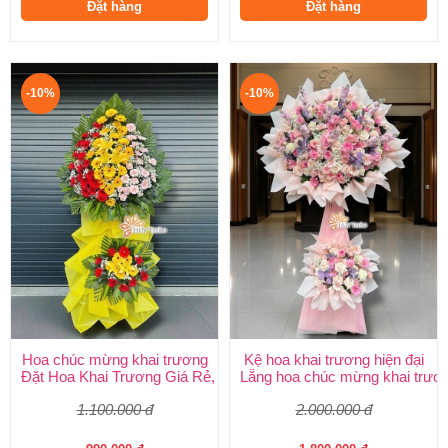
Đặt hàng
Đặt hàng
-10%
-10%
Hoa chúc mừng khai trương
Kệ hoa khai trương hiện đại
Đặt Hoa Khai Trương Giá Rẻ, Đẹp Sang Trọng – Shop Hoa Khai
Lẵng hoa chúc mừng khai trươ
1.100.000 đ
2.000.000 đ