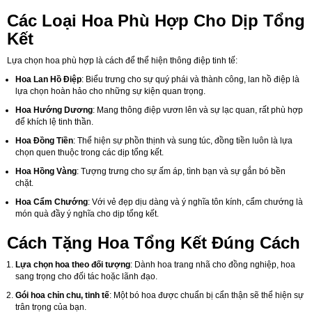
Các Loại Hoa Phù Hợp Cho Dịp Tổng
Kết
Lựa chọn hoa phù hợp là cách để thể hiện thông điệp tinh tế:
Hoa Lan Hồ Điệp
: Biểu trưng cho sự quý phái và thành công, lan hồ điệp là
lựa chọn hoàn hảo cho những sự kiện quan trọng.
Hoa Hướng Dương
: Mang thông điệp vươn lên và sự lạc quan, rất phù hợp
để khích lệ tinh thần.
Hoa Đồng Tiền
: Thể hiện sự phồn thịnh và sung túc, đồng tiền luôn là lựa
chọn quen thuộc trong các dịp tổng kết.
Hoa Hồng Vàng
: Tượng trưng cho sự ấm áp, tình bạn và sự gắn bó bền
chặt.
Hoa Cẩm Chướng
: Với vẻ đẹp dịu dàng và ý nghĩa tôn kính, cẩm chướng là
món quà đầy ý nghĩa cho dịp tổng kết.
Cách Tặng Hoa Tổng Kết Đúng Cách
Lựa chọn hoa theo đối tượng
: Dành hoa trang nhã cho đồng nghiệp, hoa
sang trọng cho đối tác hoặc lãnh đạo.
Gói hoa chỉn chu, tinh tế
: Một bó hoa được chuẩn bị cẩn thận sẽ thể hiện sự
trân trọng của bạn.