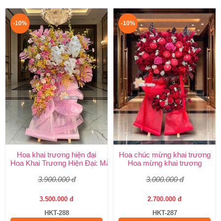
-10%
-10%
Hoa khai trương hiện đại
Hoa chúc mừng khai trương
Hoa Khai Trương Hiện Đại: Mẫu Đẹp, Sang Trọng & Giao Nhanh
Hoa mừng khai trương
3.900.000 đ
3.000.000 đ
3.500.000 đ
2.700.000 đ
HKT-288
HKT-287