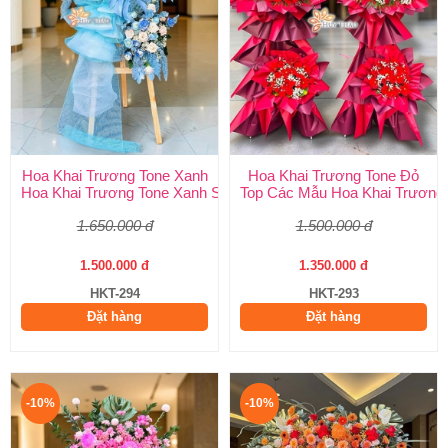
Hoa Khai Trương Tone Xanh
Hoa Khai Trương Tone Đỏ
Hoa Khai Trương Tone Xanh Sang Trọng, Độc Đáo | Shop Hoa H
Top Các Mẫu Hoa Khai Trương 
1.650.000 đ
1.500.000 đ
1.500.000 đ
1.350.000 đ
HKT-294
HKT-293
Đặt hàng
Đặt hàng
-10%
-10%