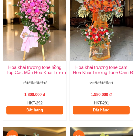
Hoa khai trương tone hồng
Hoa khai trương tone cam
Top Các Mẫu Hoa Khai Trương Tone Hồng Đẹp, Sang Trọng, Giá
Hoa Khai Trương Tone Cam Đẹ
2.000.000 đ
2.200.000 đ
1.800.000 đ
1.980.000 đ
HKT-292
HKT-291
Đặt hàng
Đặt hàng