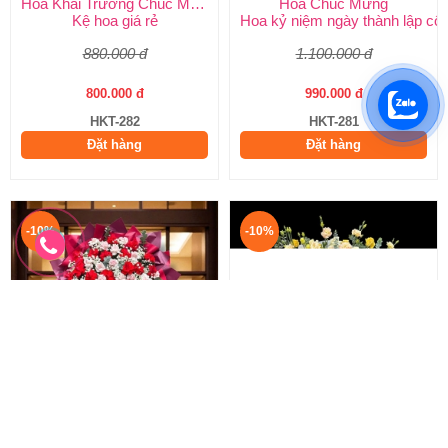
Hoa Khai Trương Chúc Mừng
Hoa Chúc Mừng
Kệ hoa giá rẻ
Hoa kỷ niệm ngày thành lập côn
880.000 đ
1.100.000 đ
800.000 đ
990.000 đ
HKT-282
HKT-281
Đặt hàng
Đặt hàng
-10%
-10%