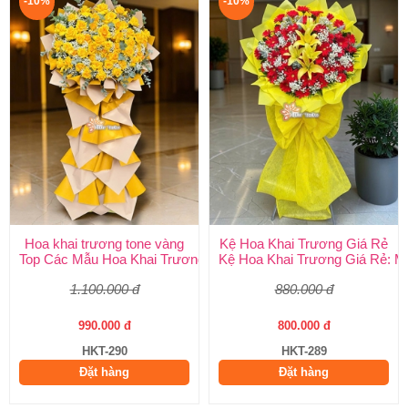
-10%
-10%
Hoa khai trương tone vàng
Kệ Hoa Khai Trương Giá Rẻ
Top Các Mẫu Hoa Khai Trương Tone Vàng Đẹp, Sang Trọng, Gi
Kệ Hoa Khai Trương Giá Rẻ: M
1.100.000 đ
880.000 đ
990.000 đ
800.000 đ
HKT-290
HKT-289
Đặt hàng
Đặt hàng