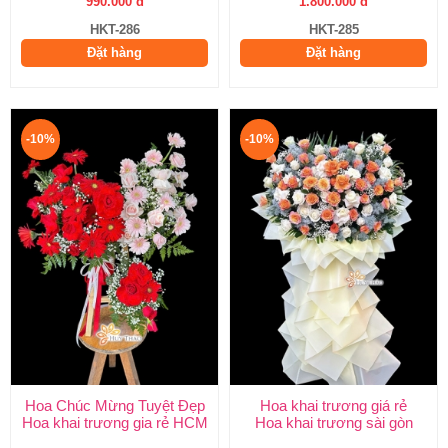
990.000 đ
1.800.000 đ
HKT-286
HKT-285
Đặt hàng
Đặt hàng
-10%
-10%
Hoa Chúc Mừng Tuyệt Đẹp
Hoa khai trương giá rẻ
Hoa khai trương gia rẻ HCM
Hoa khai trương sài gòn