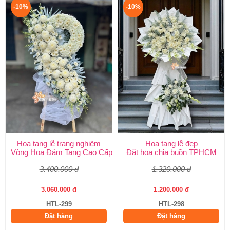
-10%
-10%
Hoa tang lễ trang nghiêm
Hoa tang lễ đẹp
Vòng Hoa Đám Tang Cao Cấp | Sang Trọng, Giao Nhanh TPHCM
Đặt hoa chia buồn TPHCM
3.400.000 đ
1.320.000 đ
3.060.000 đ
1.200.000 đ
HTL-299
HTL-298
Đặt hàng
Đặt hàng