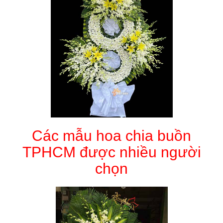
Các mẫu hoa chia buồn
TPHCM được nhiều người
chọn