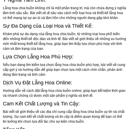
Lẵng hoa chia buồn không chỉ là một phần trang trí, mà còn chứa đựng ý nghĩa
tâm linh sâu sắc. Bài viết sẽ đi sâu vào cách mỗi loại hoa và thiết kế lẵng hoa
có thể mang lại sự an ủi và tâm hồn cho những người đang gặp khó khăn.
Sự Đa Dạng của Loại Hoa và Thiết Kế:
Khám phá sự đa dạng của lẵng hoa chia buồn, từ những loại hoa phổ biến
đến những thiết kế độc đáo và tinh tế. Bài viết sẽ giới thiệu về những xu hướng
mới nhất trong thiết kế lẵng hoa, giúp bạn tìm thấy lựa chọn phù hợp với tình
cảm và tâm trạng của bạn.
Lựa Chọn Lẵng Hoa Phù Hợp:
Nếu bạn đang tìm kiếm lựa chọn lẵng hoa chia buồn phù hợp, bài viết sẽ cung
cấp gợi ý và hướng dẫn để giúp bạn chọn lựa một cách chín chắn, phản ánh
đúng tâm trạng và tình cảm.
Dịch Vụ Đặt Lẵng Hoa Online:
Hướng dẫn về cách đặt lẵng hoa chia buồn online, giúp bạn tiết kiệm thời gian
và nhanh chóng có được một sản phẩm ý nghĩa và tinh tế.
Cam Kết Chất Lượng và Tin Cậy:
Bài viết sẽ giới thiệu về các địa chỉ cung cấp lẵng hoa chia buồn uy tín và chất
lượng. Sự cam kết về chất lượng và tin cậy là điểm quan trọng để bạn có thể
tin tưởng khi chọn lựa đối tác cho sự kiện chia buồn.