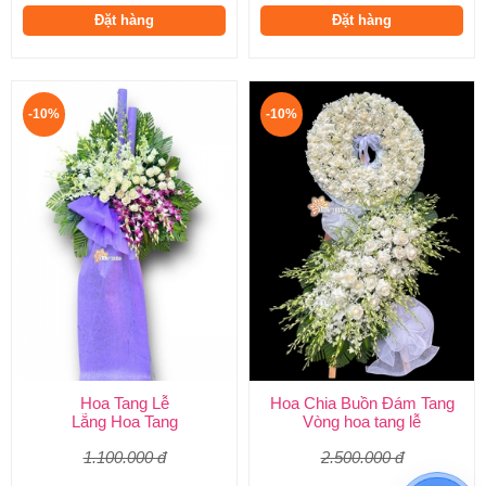
Đặt hàng
Đặt hàng
-10%
-10%
Hoa Tang Lễ
Hoa Chia Buồn Đám Tang
Lẵng Hoa Tang
Vòng hoa tang lễ
1.100.000 đ
2.500.000 đ