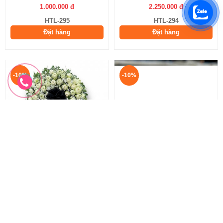
1.000.000 đ
2.250.000 đ
HTL-295
HTL-294
Đặt hàng
Đặt hàng
-10%
-10%
Hoa Sen Trắng Đám Tang
Vòng hoa phúng viếng
Vòng Hoa Sen Trắng
Hoa Phúng Viếng