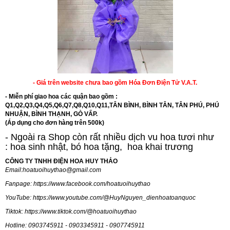
- Giá trên website chưa bao gồm Hóa Đơn Điện Tử V.A.T.
- Miễn phí giao hoa các quận bao gồm :
Q1,Q2,Q3,Q4,Q5,Q6,Q7,Q8,Q10,Q11,TÂN BÌNH, BÌNH TÂN, TÂN PHÚ, PHÚ
NHUẬN, BÌNH THẠNH, GÒ VẤP.
(Áp dụng cho đơn hàng trên 500k)
- Ngoài ra Shop còn rất nhiều dịch vu hoa tươi như
:
hoa sinh nhật
,
bó hoa tặng
,
hoa khai trương
CÔNG TY TNHH ĐIỆN HOA HUY THẢO
Email:
hoatuoihuythao@gmail.com
Fanpage:
https://www.facebook.com/hoatuoihuythao
YouTube:
https://www.youtube.com/@HuyNguyen_dienhoatoanquoc
Tiktok:
https://www.tiktok.com/@hoatuoihuythao
Hotline: 0903745911 - 0903345911 - 0907745911