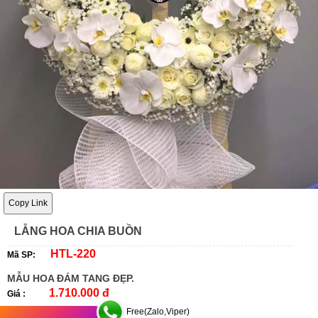
Copy Link
LẴNG HOA CHIA BUỒN
HTL-220
Mã SP:
MẪU HOA ĐÁM TANG ĐẸP.
1.710.000 đ
Giá :
Free(Zalo,Viper)