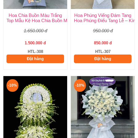
Hoa Chia Buồn Màu Trắng
Hoa Phúng Viếng Đám Tang
Top Mẫu Kệ Hoa Chia Buồn Màu Trắng Được Chọn Nhiều Nhất T
Hoa Phúng Điếu Tang Lễ – Kính
1.650.000 đ
950.000 đ
1.500.000 đ
850.000 đ
HTL-308
HTL-307
Đặt hàng
Đặt hàng
-10%
-10%