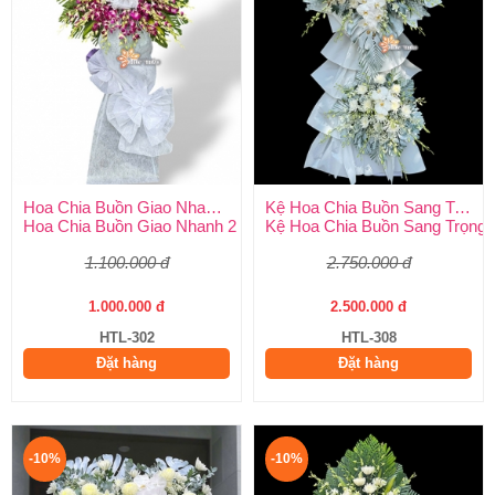
Hoa Chia Buồn Giao Nhanh 2 Giờ
Kệ Hoa Chia Buồn Sang Trọng
Hoa Chia Buồn Giao Nhanh 2 Giờ – Dịch Vụ Uy Tín Tại Huy Thả
Kệ Hoa Chia Buồn Sang Trọng –
1.100.000 đ
2.750.000 đ
1.000.000 đ
2.500.000 đ
HTL-302
HTL-308
Đặt hàng
Đặt hàng
-10%
-10%