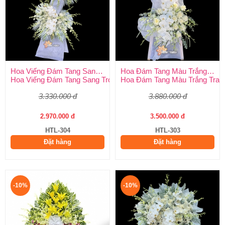
Hoa Viếng Đám Tang Sang Trọng
Hoa Đám Tang Màu Trắng Trang Nghiêm
Hoa Viếng Đám Tang Sang Trọng – Kính Tận Tâm, Tiễn Biệt Tran
Hoa Đám Tang Màu Trắng Tran
3.330.000 đ
3.880.000 đ
2.970.000 đ
3.500.000 đ
HTL-304
HTL-303
Đặt hàng
Đặt hàng
-10%
-10%