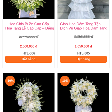
Hoa Chia Buồn Cao Cấp
Giao Hoa Đám Tang Tận Nơi Toàn Quốc
Hoa Tang Lễ Cao Cấp – Đẳng Cấp Tinh Tế, Kính Viếng Trang Ng
Dịch Vụ Giao Hoa Đám Tang Tận
2.770.000 đ
1.150.000 đ
2.500.000 đ
1.050.000 đ
HTL-306
HTL-305
Đặt hàng
Đặt hàng
-10%
-10%