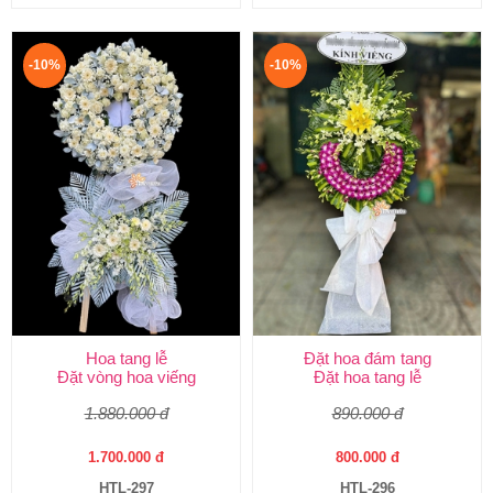
-10%
-10%
Hoa tang lễ
Đặt hoa đám tang
Đặt vòng hoa viếng
Đặt hoa tang lễ
1.880.000 đ
890.000 đ
1.700.000 đ
800.000 đ
HTL-297
HTL-296