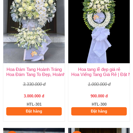
Hoa Đám Tang Hoành Tráng
Hoa tang lễ đẹp giá rẻ
Hoa Đám Tang To Đẹp, Hoành Tráng tại Huy Thảo
Hoa Viếng Tang Giá Rẻ | Đặt 
3.330.000 đ
1.000.000 đ
3.000.000 đ
900.000 đ
HTL-301
HTL-300
Đặt hàng
Đặt hàng