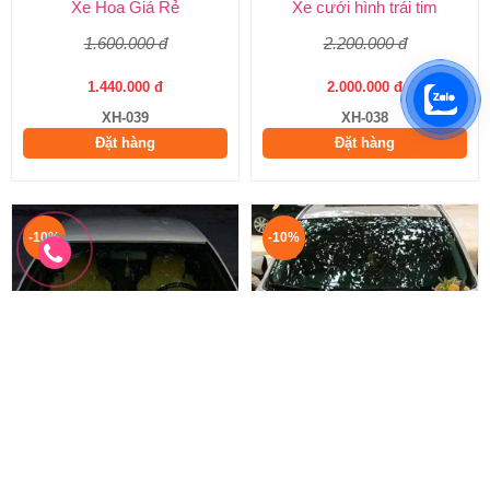
Xe Hoa Giá Rẻ
Xe cưới hình trái tim
1.600.000 đ
2.200.000 đ
1.440.000 đ
2.000.000 đ
XH-039
XH-038
Đặt hàng
Đặt hàng
-10%
-10%