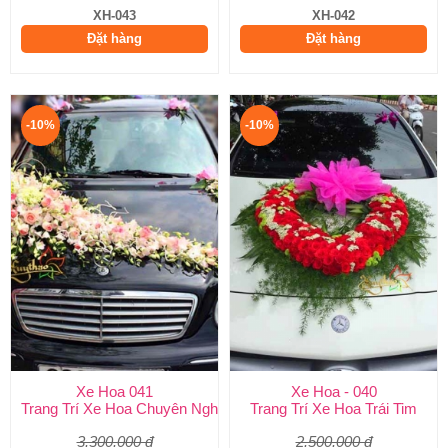
XH-043
XH-042
Đặt hàng
Đặt hàng
-10%
-10%
Xe Hoa 041
Xe Hoa - 040
Trang Trí Xe Hoa Chuyên Nghiệp
Trang Trí Xe Hoa Trái Tim
3.300.000 đ
2.500.000 đ