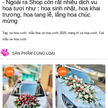
- Ngoài ra Shop còn rất nhiều dịch vu
hoa tươi như :
hoa sinh nhật
,
hoa khai
trương
,
hoa tang lễ
,
lẵng hoa chúc
mừng
Tag: xe hoa cưới, mẫu hoa xe hoa cưới 2025, trang trí xe hoa cưới, Giá
mẫu xe hoa cưới
SẢN PHẨM CÙNG LOẠI
-10%
-10%