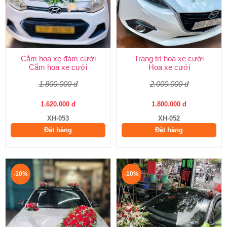
Cắm hoa xe đám cưới
Trang trí hoa xe cưới
Cắm hoa xe cưới
Hoa xe cưới
1.800.000 đ
2.000.000 đ
1.620.000 đ
1.800.000 đ
XH-053
XH-052
Đặt hàng
Đặt hàng
-10%
-10%