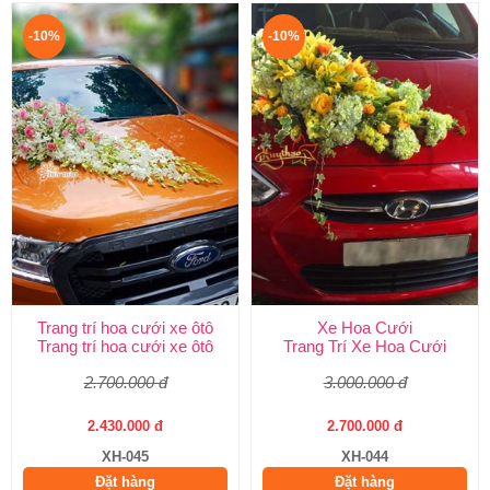
-10%
-10%
Trang trí hoa cưới xe ôtô
Xe Hoa Cưới
Trang trí hoa cưới xe ôtô
Trang Trí Xe Hoa Cưới
2.700.000 đ
3.000.000 đ
2.430.000 đ
2.700.000 đ
XH-045
XH-044
Đặt hàng
Đặt hàng