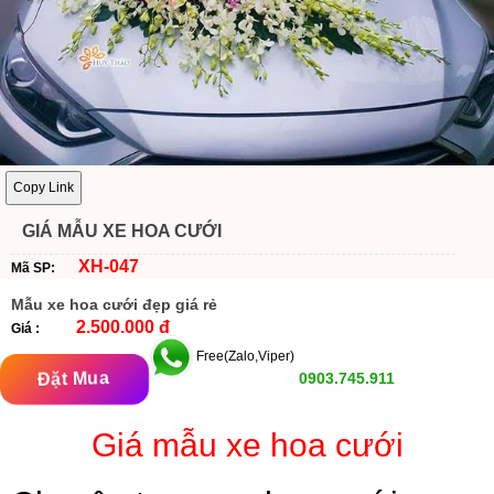
Copy Link
GIÁ MẪU XE HOA CƯỚI
XH-047
Mã SP:
Mẫu xe hoa cưới đẹp giá rẻ
2.500.000 đ
Giá :
Free(Zalo,Viper)
Đặt Mua
0903.745.911
Giá mẫu xe hoa cưới