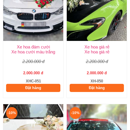
Xe hoa đám cưới
Xe hoa giá rẻ
Xe hoa cưới màu trắng
Xe hoa giá rẻ
2.200.000 đ
2.200.000 đ
2.000.000 đ
2.000.000 đ
XHC-051
XH-050
Đặt hàng
Đặt hàng
-10%
-10%