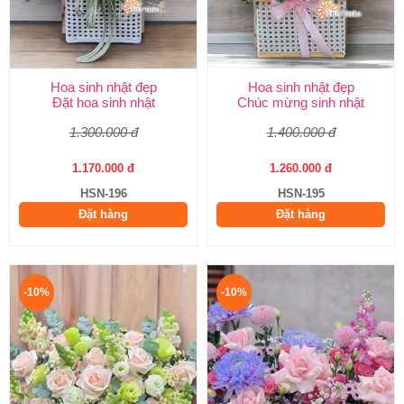
Hoa sinh nhật đẹp
Hoa sinh nhật đẹp
Đặt hoa sinh nhật
Chúc mừng sinh nhật
1.300.000 đ
1.400.000 đ
1.170.000 đ
1.260.000 đ
HSN-196
HSN-195
Đặt hàng
Đặt hàng
-10%
-10%