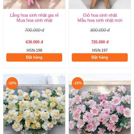
Lẵng hoa sinh nhật gia rẻ
Giỏ hoa sinh nhật
Mua hoa sinh nhật
Mẫu hoa sinh nhật mới
700.000 đ
800.000 đ
630.000 đ
720.000 đ
HSN-198
HSN-197
Đặt hàng
Đặt hàng
-10%
-10%