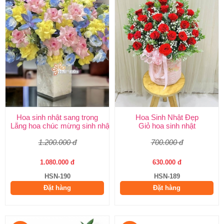
Hoa sinh nhật sang trọng
Hoa Sinh Nhật Đẹp
Lẵng hoa chúc mừng sinh nhật
Giỏ hoa sinh nhật
1.200.000 đ
700.000 đ
1.080.000 đ
630.000 đ
HSN-190
HSN-189
Đặt hàng
Đặt hàng