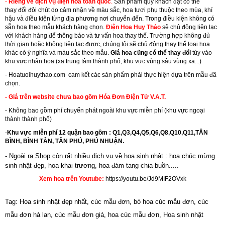
-
Riêng về dịch vụ điện hoa toàn quốc
.
Sản phẩm quý khách đặt có thể
thay đổi đôi chút do cảm nhận về màu sắc, hoa tươi phụ thuộc theo mùa, khí
hậu và điều kiện từng địa phương nơi chuyển đến. Trong điều kiện không có
sẵn hoa theo mẫu khách hàng chọn.
Điện Hoa Huy Thảo
sẽ chủ động liên lạc
với khách hàng để thông báo và tư vấn hoa thay thế. Trường hợp không đủ
thời gian hoặc không liên lạc được, chúng tôi sẽ chủ động thay thế loại hoa
khác có ý nghĩa và màu sắc theo mẫu.
Giá hoa cũng có thể thay đổi
tùy vào
khu vực nhận hoa (xa trung tâm thành phố, khu vực vùng sâu vùng xa...)
-
Hoatuoihuythao.com
cam kết các sản phẩm phải thực hiện dựa trên mẫu đã
chọn.
- Giá trên website chưa bao gồm Hóa Đơn Điện Tử V.A.T.
- Không bao gồm phí chuyển phát ngoài khu vực miễn phí (khu vực ngoại
thành thành phố)
-
Khu vực miễn phí 12 quận bao gồm : Q1,Q3,Q4,Q5,Q6,Q8,Q10,Q11,TÂN
BÌNH, BÌNH TÂN, TÂN PHÚ, PHÚ NHUẬN.
- Ngoài ra Shop còn rất nhiều dịch vụ về hoa sinh nhật : hoa chúc mừng
sinh nhật đẹp,
hoa khai trương
,
hoa đám tang chia buồn.....
Xem hoa trên Youtube:
https://youtu.be/Jd9MIF2OVxk
Tag: Hoa sinh nhật đẹp nhất, cúc mẫu đơn, bó hoa cúc mẫu đơn, cúc
mẫu đơn hà lan, cúc mẫu đơn giá, hoa cúc mẫu đơn, Hoa sinh nhật