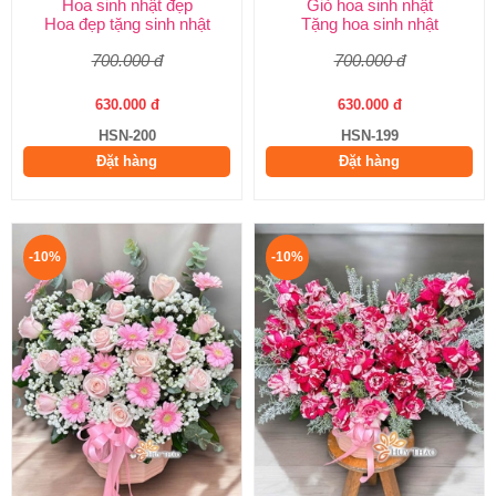
Hoa sinh nhật đẹp
Giỏ hoa sinh nhật
Hoa đẹp tặng sinh nhật
Tặng hoa sinh nhật
700.000 đ
700.000 đ
630.000 đ
630.000 đ
HSN-200
HSN-199
Đặt hàng
Đặt hàng
-10%
-10%