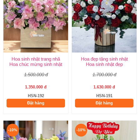
Hoa sinh nhật trang nhã
Hoa đẹp tặng sinh nhật
Hoa chúc mừng sinh nhật
Hoa sinh nhật đẹp
1.500.000 đ
1.700.000 đ
1.350.000 đ
1.630.000 đ
HSN-192
HSN-191
Đặt hàng
Đặt hàng
-10%
-10%