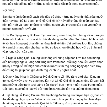
hoa độc đáo để tạo nên những khoảnh khắc đặc biệt trong ngày sinh nhật.
Nội dung:
Bạn đang tìm kiếm một cách độc đáo để chúc mừng ngày sinh nhật của người
thân hay bạn bè tại thành phố Hồ Chí Minh? Hãy để chúng tôi giúp bạn tạo
nên bất ngờ và hạnh phúc cho những người yêu thương của bạn với những
bó hoa sinh nhật tuyệt vời.
1. Sự Đa Dạng trong Bó Hoa:
Tại cửa hàng của chúng tôi, chúng tôi tự hào giới
thiệu một loạt các bó hoa sinh nhật đa dạng và độc đáo. Từ những bó hoa tinh
tế với hoa hồng quý phái đến những thiết kế hiện đại với hoa tươi tắn, chúng
tôi cam kết mang đến cho bạn nhiều sự lựa chọn để phù hợp với gu thẩm mỹ
và phong cách của bạn.
2. Ý Nghĩa Tặng Quà:
Chúng tôi không chỉ cung cấp hoa tươi mà còn mang
đến những ý nghĩa đằng sau từng bức tranh hoa. Mỗi loại hoa đều được chọn
lựa kỹ lưỡng để thể hiện tình cảm và lời chúc mừng trong ngày đặc biệt. Hãy
để chúng tôi giúp bạn gửi đi những lời chúc ý nghĩa nhất.
3. Giao Hàng Nhanh Chóng tại HCM:
Chúng tôi hiểu rằng thời gian là quan
trọng, và vì vậy, dịch vụ giao hoa tận nơi tại Hồ Chí Minh của chúng tôi cam kết
đưa những bức tranh tươi sáng đến địa chỉ bạn mong muốn ngay trong ngày.
Đặt hàng ngay hôm nay và trải nghiệm sự thuận tiện mà chúng tôi mang lại.
4. Đặt Hàng Dễ Dàng Online:
Với hệ thống đặt hàng trực tuyến tiện lợi, bạn có
thể dễ dàng chọn lựa và đặt mua bức tranh hoa yêu thích ngay từ chiếc điện
thoại hay máy tính của mình. Quá trình đặt hàng đơn giản và nhanh chóng,