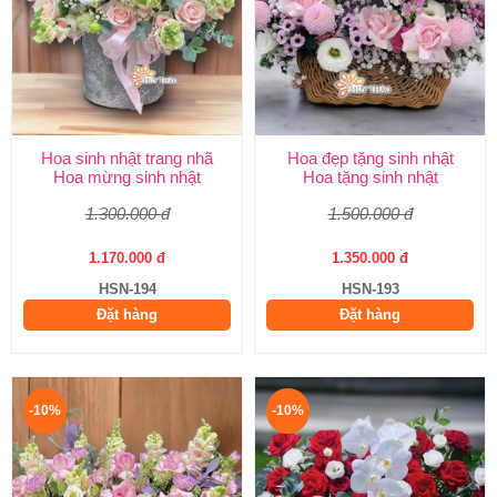
Hoa sinh nhật trang nhã
Hoa đẹp tặng sinh nhật
Hoa mừng sinh nhật
Hoa tặng sinh nhật
1.300.000 đ
1.500.000 đ
1.170.000 đ
1.350.000 đ
HSN-194
HSN-193
Đặt hàng
Đặt hàng
-10%
-10%