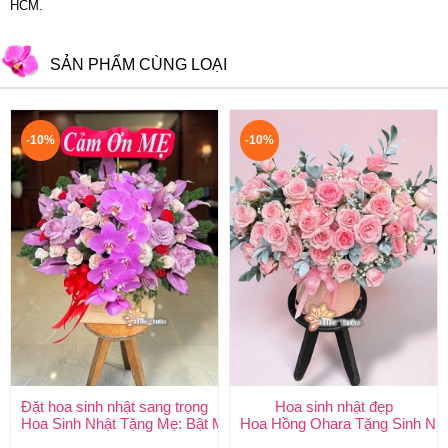
HCM.
SẢN PHẨM CÙNG LOẠI
-10%
-10%
Đặt hoa sinh nhật sang trọng
Hoa sinh nhật đẹp
Hoa Sinh Nhật Tặng Mẹ: Bật Mí 5 Loại Hoa Ý Nghĩa & Cách Chọ
Hoa Hồng Ohara Tặng Sinh Nhật