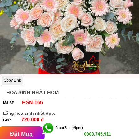
Copy Link
HOA SINH NHẬT HCM
HSN-166
Mã SP:
Lẵng hoa sinh nhật đẹp.
720.000 đ
Giá :
Free(Zalo,Viper)
Đặt Mua
0903.745.911