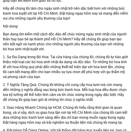
giúp bạn tiết kiệm thời gian và nỗ lực.
Hãy để chúng tôi làm cho ngày sinh nhật trở nên đặc biệt hơn với những bức
tranh hoa tuyệt vời tại Hồ Chí Minh. Đặt hàng ngay hôm nay và mang đến niềm
vui cho những người yêu thương của bạn!
Nội dung:
Bạn đang tìm kiếm một cách độc đáo để chúc mừng ngày sinh nhật của người
thân hay bạn bè tại thành phố Hồ Chí Minh? Hãy để chúng tôi giúp bạn tạo
nên bất ngờ và hạnh phúc cho những người yêu thương của bạn với những
bó hoa sinh nhật tuyệt vời.
1. Sự Đa Dạng trong Bó Hoa:
Tại cửa hàng của chúng tôi, chúng tôi tự hào giới
thiệu một loạt các bó hoa sinh nhật đa dạng và độc đáo. Từ những bó hoa tinh
tế với hoa hồng quý phái đến những thiết kế hiện đại với hoa tươi tắn, chúng
tôi cam kết mang đến cho bạn nhiều sự lựa chọn để phù hợp với gu thẩm mỹ
và phong cách của bạn.
2. Ý Nghĩa Tặng Quà:
Chúng tôi không chỉ cung cấp hoa tươi mà còn mang
đến những ý nghĩa đằng sau từng bức tranh hoa. Mỗi loại hoa đều được chọn
lựa kỹ lưỡng để thể hiện tình cảm và lời chúc mừng trong ngày đặc biệt. Hãy
để chúng tôi giúp bạn gửi đi những lời chúc ý nghĩa nhất.
3. Giao Hàng Nhanh Chóng tại HCM:
Chúng tôi hiểu rằng thời gian là quan
trọng, và vì vậy, dịch vụ giao hoa tận nơi tại Hồ Chí Minh của chúng tôi cam kết
đưa những bức tranh tươi sáng đến địa chỉ bạn mong muốn ngay trong ngày.
Đặt hàng ngay hôm nay và trải nghiệm sự thuận tiện mà chúng tôi mang lại.
4. Đặt Hàng Dễ Dàng Online:
Với hệ thống đặt hàng trực tuyến tiện lợi, bạn có