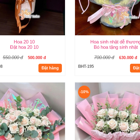
Hoa 20 10
Hoa sinh nhật dễ thươn
Đặt hoa 20 10
Bó hoa tặng sinh nhật
550.000 đ
700.000 đ
500.000 đ
630.000 đ
98
BHT-195
Đặt hàng
Đặt
-10%