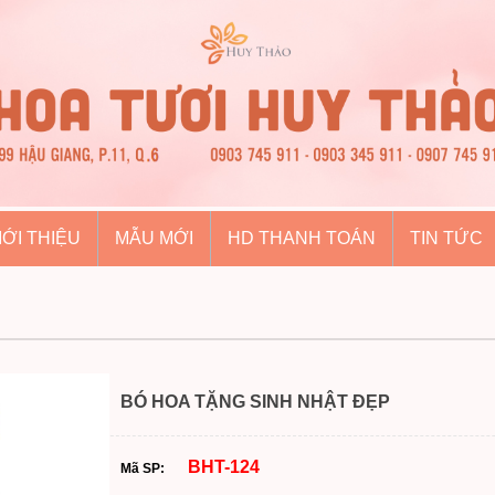
IỚI THIỆU
MẪU MỚI
HD THANH TOÁN
TIN TỨC
BÓ HOA TẶNG SINH NHẬT ĐẸP
BHT-124
Mã SP: