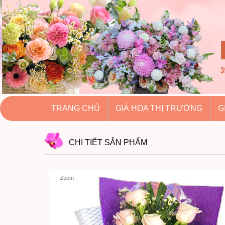
hoatuoihuythao.com
hoatuoihuythao.com
//hoatuoihuythao.com/
TRANG CHỦ
GIÁ HOA THỊ TRƯỜNG
G
CHI TIẾT
SẢN PHẨM
Zoom