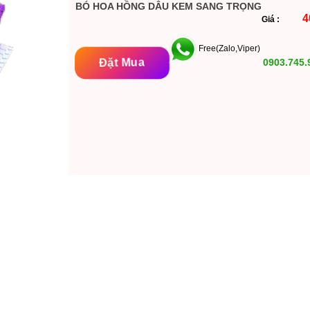
BÓ HOA HỒNG DÂU KEM SANG TRỌNG
4
Giá :
Free(Zalo,Viper)
Đặt Mua
0903.745.