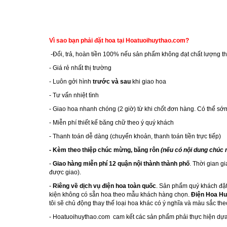
Vì sao bạn phải đặt hoa tại Hoatuoihuythao.com?
-Đổi, trả, hoàn tiền 100% nếu sản phẩm không đạt chất lượng th
- Giá rẻ nhất thị trường
- Luôn gởi hình
trước và sau
khi giao hoa
- Tư vấn nhiệt tình
- Giao hoa nhanh chóng (2 giờ) từ khi chốt đơn hàng. Có thể s
- Miễn phí thiết kế băng chữ theo ý quý khách
- Thanh toán dễ dàng (chuyển khoản, thanh toán tiền trực tiếp)
- Kèm theo thiệp chúc mừng, băng rôn
(nếu có nội dung chúc
-
Giao hàng miễn phí 12 quận nội thành thành phố
. Thời gian g
được giao).
-
Riêng về dịch vụ điện hoa toàn quốc
. Sản phẩm quý khách đặt
kiện không có sẵn hoa theo mẫu khách hàng chọn.
Điện Hoa Hu
tôi sẽ chủ động thay thế loại hoa khác có ý nghĩa và màu sắc th
-
Hoatuoihuythao.com
cam kết các sản phẩm phải thực hiện dựa