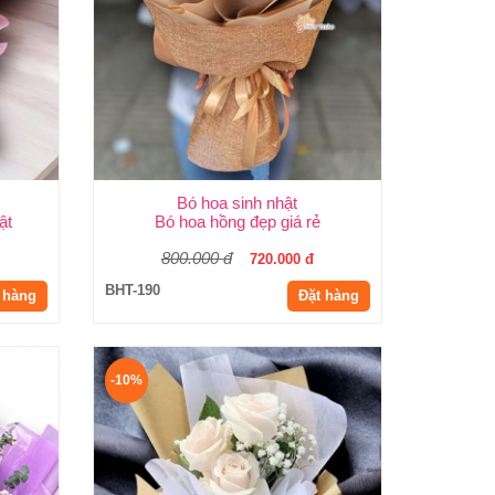
Bó hoa sinh nhật
ật
Bó hoa hồng đẹp giá rẻ
800.000 đ
720.000 đ
BHT-190
 hàng
Đặt hàng
-10%