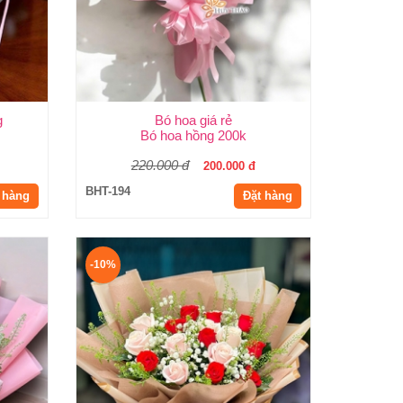
g
Bó hoa giá rẻ
Bó hoa hồng 200k
220.000 đ
200.000 đ
BHT-194
 hàng
Đặt hàng
-10%