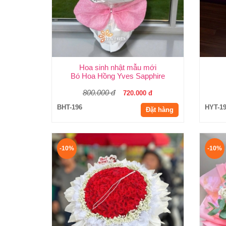
Hoa sinh nhật mẫu mới
Bó Hoa Hồng Yves Sapphire
800.000 đ
720.000 đ
BHT-196
HYT-1
Đặt hàng
-10%
-10%