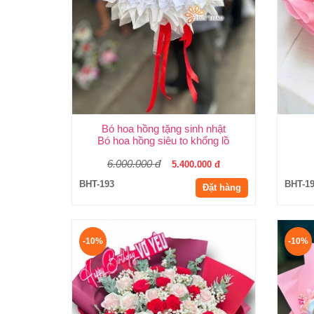
Bó hoa hồng tặng sinh nhật
Bó hoa hồng siêu to khổng lồ
6.000.000 đ
5.400.000 đ
BHT-193
BHT-1
Đặt hàng
-10%
-10%