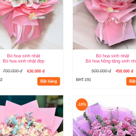
Bó hoa sinh nhật
Bó hoa sinh nhật
Bó hoa sinh nhật đẹp
Bó hoa hồng tặng sinh nh
700.000 đ
500.000 đ
630.000 đ
450.000 đ
92
BHT-191
Đặt hàng
Đặt
-10%