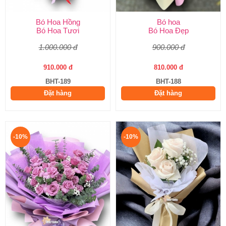
Bó Hoa Hồng
Bó hoa
Bó Hoa Tươi
Bó Hoa Đẹp
1.000.000 đ
900.000 đ
910.000 đ
810.000 đ
BHT-189
BHT-188
Đặt hàng
Đặt hàng
-10%
-10%