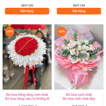
BHT-195
BHT-194
Đặt hàng
Đặt hàng
-10%
-10%
Bó hoa hồng tặng sinh nhật
Bó hoa sinh nhật
Bó hoa hồng siêu to khổng lồ
Bó hoa sinh nhật đẹp