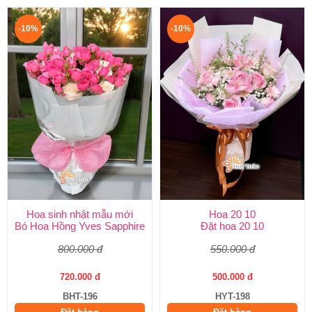
-10%
-10%
Hoa sinh nhật mẫu mới
Hoa 20 10
Bó Hoa Hồng Yves Sapphire
Đặt hoa 20 10
800.000 đ
550.000 đ
720.000 đ
500.000 đ
BHT-196
HYT-198