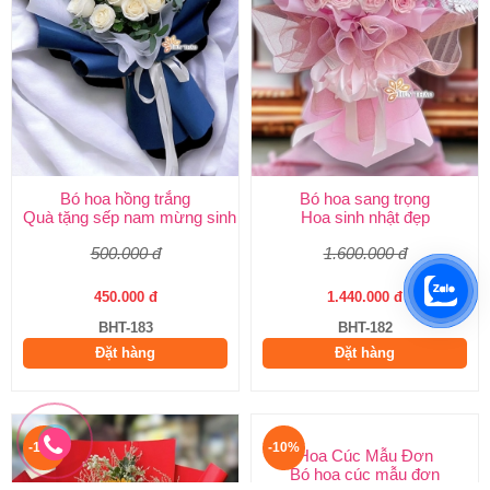
Bó hoa hồng trắng
Bó hoa sang trọng
Quà tặng sếp nam mừng sinh nhật
Hoa sinh nhật đẹp
500.000 đ
1.600.000 đ
450.000 đ
1.440.000 đ
BHT-183
BHT-182
Đặt hàng
Đặt hàng
-10%
-10%