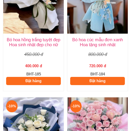
Bó hoa hồng trắng tuyệt đẹp
Bó hoa cúc mẫu đơn xanh
Hoa sinh nhật đẹp cho nữ
Hoa tặng sinh nhật
450.000 đ
800.000 đ
400.000 đ
720.000 đ
BHT-185
BHT-184
Đặt hàng
Đặt hàng
-10%
-10%