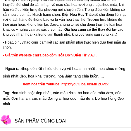
thay đổi đôi chút do cảm nhận về màu sắc, hoa tươi phụ thuộc theo mùa, khí
hậu và điều kiện từng địa phương nơi chuyển đến. Trong điều kiện không có
sẵn hoa theo mẫu khách hàng chọn.
Điện Hoa Huy Thảo
sẽ chủ động liên lạc
với khách hàng để thông báo và tư vấn hoa thay thế. Trường hợp không đủ
thời gian hoặc không liên lạc được, chúng tôi sẽ chủ động thay thế loại hoa
khác có ý nghĩa và màu sắc theo mẫu.
Giá hoa cũng có thể thay đổi
tùy vào
khu vực nhận hoa (xa trung tâm thành phố, khu vực vùng sâu vùng xa...)
-
Hoatuoihuythao.com
cam kết các sản phẩm phải thực hiện dựa trên mẫu đã
chọn.
- Giá trên website chưa bao gồm Hóa Đơn Điện Tử V.A.T.
- Ngoài ra Shop còn rất nhiều dịch vụ về hoa sinh nhật : hoa chúc mừng
sinh nhật đẹp,
hoa khai trương
,
hoa đám tang chia buồn.....
Xem hoa trên Youtube:
https://youtu.be/Jd9MIF2OVxk
Tag: Hoa sinh nhật đẹp nhất, cúc mẫu đơn, bó hoa cúc mẫu đơn, cúc
mẫu đơn hà lan, cúc mẫu đơn giá, hoa cúc mẫu đơn, Bó hoa hồng đẹp
nhất
SẢN PHẨM CÙNG LOẠI