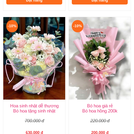
Đặt hàng
Đặt hàng
-10%
-10%
Hoa sinh nhật dễ thương
Bó hoa giá rẻ
Bó hoa tặng sinh nhật
Bó hoa hồng 200k
700.000 đ
220.000 đ
630.000 đ
200.000 đ