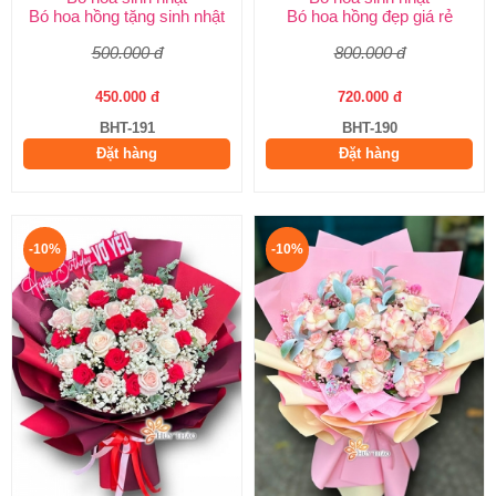
Bó hoa hồng tặng sinh nhật
Bó hoa hồng đẹp giá rẻ
500.000 đ
800.000 đ
450.000 đ
720.000 đ
BHT-191
BHT-190
Đặt hàng
Đặt hàng
-10%
-10%