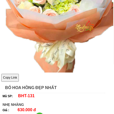
Copy Link
BÓ HOA HỒNG ĐẸP NHẤT
BHT-131
Mã SP:
NHẸ NHÀNG
630.000 đ
Giá :