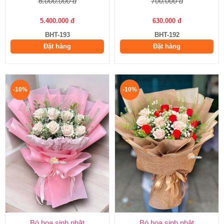
6.000.000 đ
700.000 đ
5.400.000 đ
630.000 đ
BHT-193
BHT-192
Đặt hàng
Đặt hàng
-10%
-10%
Bó hoa sinh nhật
Bó hoa sinh nhật