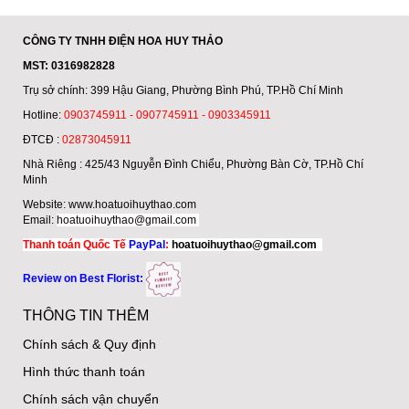
CÔNG TY TNHH ĐIỆN HOA HUY THẢO
MST: 0316982828
Trụ sở chính: 399 Hậu Giang, Phường Bình Phú, TP.Hồ Chí Minh
Hotline:
0903745911 - 0907745911 - 0903345911
ĐTCĐ :
02873045911
Nhà Riêng : 425/43 Nguyễn Đình Chiểu, Phường Bàn Cờ, TP.Hồ Chí
Minh
Website:
www.hoatuoihuythao.com
Email:
hoatuoihuythao@gmail.com
Thanh toán Quốc Tế
PayPal
:
hoatuoihuythao@gmail.com
Review on Best Florist:
THÔNG TIN THÊM
Chính sách & Quy định
Hình thức thanh toán
Chính sách vận chuyển