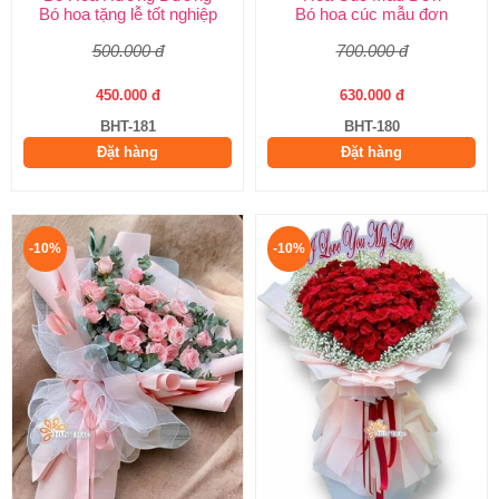
Bó hoa tặng lễ tốt nghiệp
Bó hoa cúc mẫu đơn
500.000 đ
700.000 đ
450.000 đ
630.000 đ
BHT-181
BHT-180
Đặt hàng
Đặt hàng
-10%
-10%