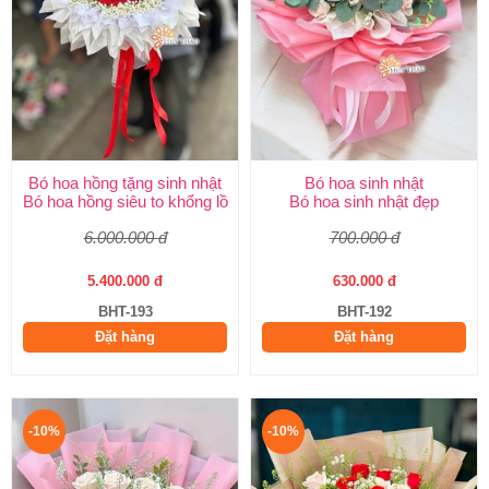
Bó hoa hồng tặng sinh nhật
Bó hoa sinh nhật
Bó hoa hồng siêu to khổng lồ
Bó hoa sinh nhật đẹp
6.000.000 đ
700.000 đ
5.400.000 đ
630.000 đ
BHT-193
BHT-192
Đặt hàng
Đặt hàng
-10%
-10%