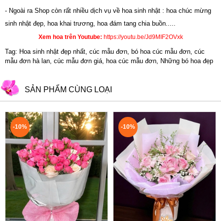
- Ngoài ra Shop còn rất nhiều dịch vụ về hoa sinh nhật : hoa chúc mừng
sinh nhật đẹp,
hoa khai trương
,
hoa đám tang chia buồn.....
Xem hoa trên Youtube:
https://youtu.be/Jd9MIF2OVxk
Tag: Hoa sinh nhật đẹp nhất, cúc mẫu đơn, bó hoa cúc mẫu đơn, cúc
mẫu đơn hà lan, cúc mẫu đơn giá, hoa cúc mẫu đơn, Những bó hoa đẹp
SẢN PHẨM CÙNG LOẠI
-10%
-10%