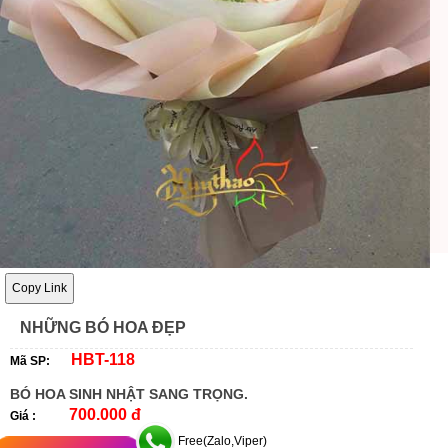
Copy Link
NHỮNG BÓ HOA ĐẸP
HBT-118
Mã SP:
BÓ HOA SINH NHẬT SANG TRỌNG.
700.000 đ
Giá :
Free(Zalo,Viper)