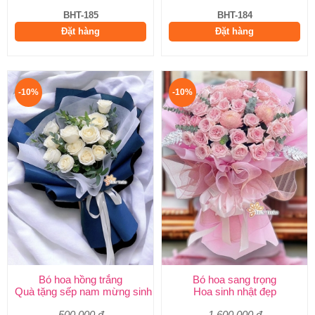
BHT-185
BHT-184
Đặt hàng
Đặt hàng
-10%
-10%
Bó hoa hồng trắng
Bó hoa sang trọng
Quà tặng sếp nam mừng sinh nhật
Hoa sinh nhật đẹp
500.000 đ
1.600.000 đ