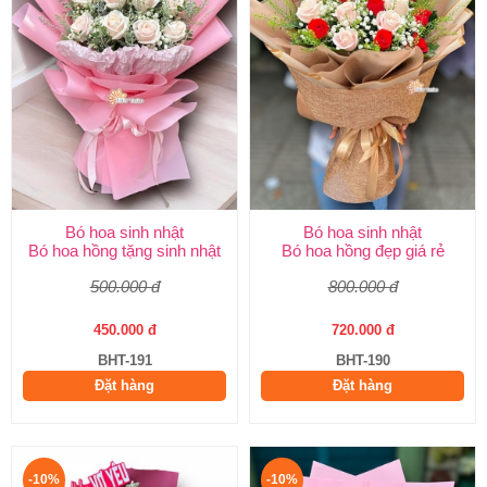
Bó hoa sinh nhật
Bó hoa sinh nhật
Bó hoa hồng tặng sinh nhật
Bó hoa hồng đẹp giá rẻ
500.000 đ
800.000 đ
450.000 đ
720.000 đ
BHT-191
BHT-190
Đặt hàng
Đặt hàng
-10%
-10%