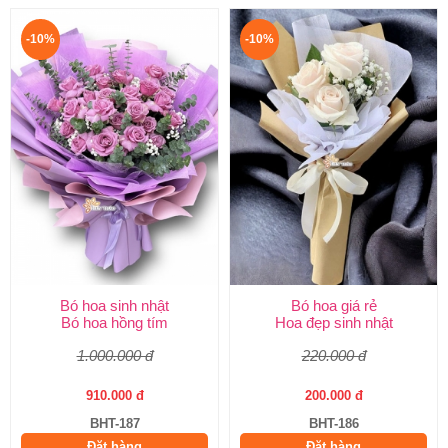
-10%
-10%
Bó hoa sinh nhật
Bó hoa giá rẻ
Bó hoa hồng tím
Hoa đẹp sinh nhật
1.000.000 đ
220.000 đ
910.000 đ
200.000 đ
BHT-187
BHT-186
Đặt hàng
Đặt hàng