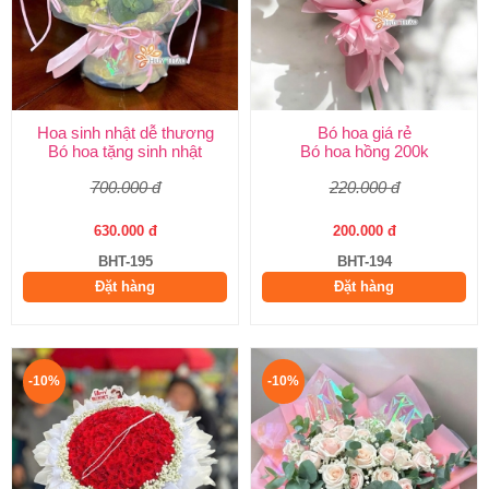
Hoa sinh nhật dễ thương
Bó hoa giá rẻ
Bó hoa tặng sinh nhật
Bó hoa hồng 200k
700.000 đ
220.000 đ
630.000 đ
200.000 đ
BHT-195
BHT-194
Đặt hàng
Đặt hàng
-10%
-10%