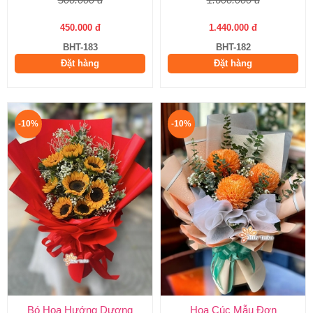
450.000 đ
1.440.000 đ
BHT-183
BHT-182
Đặt hàng
Đặt hàng
-10%
-10%
Bó Hoa Hướng Dương
Hoa Cúc Mẫu Đơn