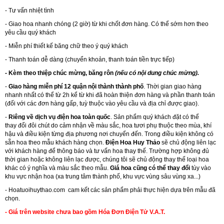
- Tư vấn nhiệt tình
- Giao hoa nhanh chóng (2 giờ) từ khi chốt đơn hàng. Có thể sớm hơn theo
yêu cầu quý khách
- Miễn phí thiết kế băng chữ theo ý quý khách
- Thanh toán dễ dàng (chuyển khoản, thanh toán tiền trực tiếp)
- Kèm theo thiệp chúc mừng, băng rôn
(nếu có nội dung chúc mừng).
-
Giao hàng miễn phí 12 quận nội thành thành phố
. Thời gian giao hàng
nhanh nhất có thể từ 2h kể từ khi đã hoàn thiện đơn hàng và phần thanh toán
(đối với các đơn hàng gấp, tuỳ thuộc vào yêu cầu và địa chỉ được giao).
-
Riêng về dịch vụ điện hoa toàn quốc
. Sản phẩm quý khách đặt có thể
thay đổi đôi chút do cảm nhận về màu sắc, hoa tươi phụ thuộc theo mùa, khí
hậu và điều kiện từng địa phương nơi chuyển đến. Trong điều kiện không có
sẵn hoa theo mẫu khách hàng chọn.
Điện Hoa Huy Thảo
sẽ chủ động liên lạc
với khách hàng để thông báo và tư vấn hoa thay thế. Trường hợp không đủ
thời gian hoặc không liên lạc được, chúng tôi sẽ chủ động thay thế loại hoa
khác có ý nghĩa và màu sắc theo mẫu.
Giá hoa cũng có thể thay đổi
tùy vào
khu vực nhận hoa (xa trung tâm thành phố, khu vực vùng sâu vùng xa...)
-
Hoatuoihuythao.com
cam kết các sản phẩm phải thực hiện dựa trên mẫu đã
chọn.
- Giá trên website chưa bao gồm Hóa Đơn Điện Tử V.A.T.