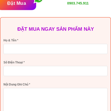
Đặt Mua
0903.745.911
ĐẶT MUA NGAY SẢN PHẨM NÀY
Họ & Tên
*
Số Điện Thoại
*
Nội Dung Ghi Chú
*