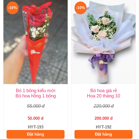
-10%
-10%
Bó 1 bông kiểu mới
Bó hoa giá rẻ
Bó hoa hồng 1 bông
Hoa 20 tháng 10
55.000 đ
220.000 đ
50.000 đ
200.000 đ
HYT-193
HYT-192
Đặt hàng
Đặt hàng