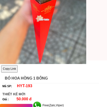
Copy Link
BÓ HOA HỒNG 1 BÔNG
HYT-193
Mã SP:
THIẾT KẾ MỚI
50.000 đ
Giá :
Free(Zalo,Viper)