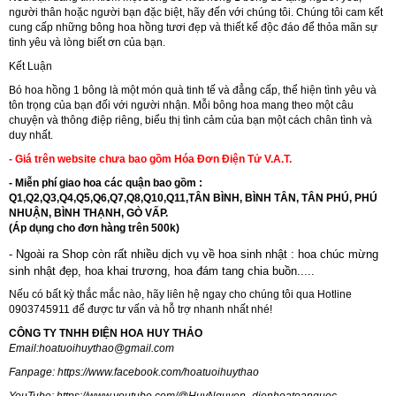
người thân hoặc người bạn đặc biệt, hãy đến với chúng tôi. Chúng tôi cam kết
cung cấp những bông hoa hồng tươi đẹp và thiết kế độc đáo để thỏa mãn sự
tình yêu và lòng biết ơn của bạn.
Kết Luận
Bó hoa hồng 1 bông là một món quà tinh tế và đẳng cấp, thể hiện tình yêu và
tôn trọng của bạn đối với người nhận. Mỗi bông hoa mang theo một câu
chuyện và thông điệp riêng, biểu thị tình cảm của bạn một cách chân tình và
duy nhất.
- Giá trên website chưa bao gồm Hóa Đơn Điện Tử V.A.T.
- Miễn phí giao hoa các quận bao gồm :
Q1,Q2,Q3,Q4,Q5,Q6,Q7,Q8,Q10,Q11,TÂN BÌNH, BÌNH TÂN, TÂN PHÚ, PHÚ
NHUẬN, BÌNH THẠNH, GÒ VẤP.
(Áp dụng cho đơn hàng trên 500k)
- Ngoài ra Shop còn rất nhiều dịch vụ về hoa sinh nhật : hoa chúc mừng
sinh nhật đẹp,
hoa khai trương
,
hoa đám tang chia buồn.....
Nếu có bất kỳ thắc mắc nào, hãy liên hệ ngay cho chúng tôi qua Hotline
0903745911 để được tư vấn và hỗ trợ nhanh nhất nhé!
CÔNG TY TNHH ĐIỆN HOA HUY THẢO
Email:
hoatuoihuythao@gmail.com
Fanpage:
https://www.facebook.com/hoatuoihuythao
YouTube:
https://www.youtube.com/@HuyNguyen_dienhoatoanquoc