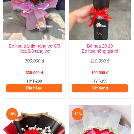
Bó hoa trái tim tặng vợ 8/3
Bó hoa 20 10
Hoa 8/3 tặng vợ
Bó hoa hồng giá rẻ
700.000 đ
110.000 đ
630.000 đ
100.000 đ
HYT-200
HYT-199
Đặt hàng
Đặt hàng
-10%
-10%