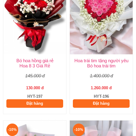
Bó hoa hồng giá rẻ
Hoa trái tim tặng người yêu
Hoa 8 3 Giá Rẻ
Bó hoa trái tim
145.000 đ
1.400.000 đ
130.000 đ
1.260.000 đ
HYT-197
HYT-196
Đặt hàng
Đặt hàng
-10%
-10%