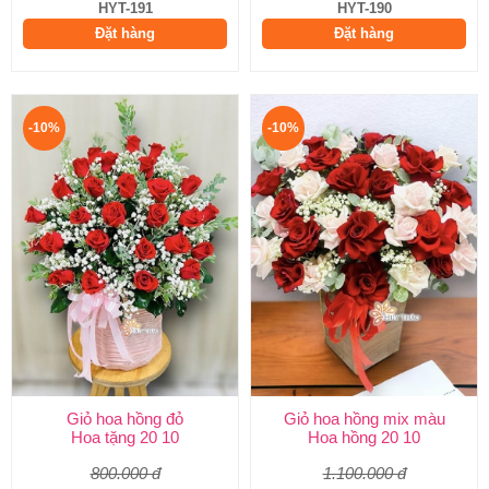
HYT-191
HYT-190
Đặt hàng
Đặt hàng
-10%
-10%
Giỏ hoa hồng đỏ
Giỏ hoa hồng mix màu
Hoa tặng 20 10
Hoa hồng 20 10
800.000 đ
1.100.000 đ