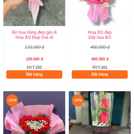
Bó hoa hồng đẹp giá rẻ
Hoa 8/3 đẹp
Hoa 8/3 Đẹp Giá rẻ
Đặt hoa 8/3
133.000 đ
450.000 đ
120.000 đ
400.000 đ
HYT-202
HYT-201
Đặt hàng
Đặt hàng
-10%
-10%