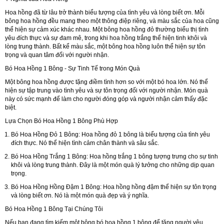
Hoa hồng đã từ lâu trở thành biểu tượng của tình yêu và lòng biết ơn. Mỗi
bông hoa hồng đều mang theo một thông điệp riêng, và màu sắc của hoa cũng
thể hiện sự cảm xúc khác nhau. Một bông hoa hồng đỏ thường biểu thị tình
yêu đích thực và sự đam mê, trong khi hoa hồng trắng thể hiện tinh khôi và
lòng trung thành. Bất kể màu sắc, một bông hoa hồng luôn thể hiện sự tôn
trọng và quan tâm đối với người nhận.
Bó Hoa Hồng 1 Bông - Sự Tinh Tế trong Món Quà
Một bông hoa hồng được tặng điềm tình hơn so với một bó hoa lớn. Nó thể
hiện sự tập trung vào tình yêu và sự tôn trọng đối với người nhận. Món quà
này có sức mạnh để làm cho người đóng góp và người nhận cảm thấy đặc
biệt.
Lựa Chọn Bó Hoa Hồng 1 Bông Phù Hợp
Bó Hoa Hồng Đỏ 1 Bông: Hoa hồng đỏ 1 bông là biểu tượng của tình yêu
đích thực. Nó thể hiện tình cảm chân thành và sâu sắc.
Bó Hoa Hồng Trắng 1 Bông: Hoa hồng trắng 1 bông tượng trưng cho sự tinh
khôi và lòng trung thành. Đây là một món quà lý tưởng cho những dịp quan
trọng.
Bó Hoa Hồng Hồng Đậm 1 Bông: Hoa hồng hồng đậm thể hiện sự tôn trọng
và lòng biết ơn. Nó là một món quà đẹp và ý nghĩa.
Bó Hoa Hồng 1 Bông Tại Chúng Tôi
Nếu bạn đang tìm kiếm một bông bó hoa hồng 1 bông để tặng người yêu,