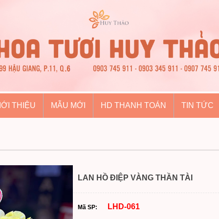
IỚI THIỆU
MẪU MỚI
HD THANH TOÁN
TIN TỨC
LAN HỒ ĐIỆP VÀNG THẦN TÀI
LHD-061
Mã SP: