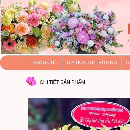
hoatuoihuythao.com
hoatuoihuythao.com
//hoatuoihuythao.com/
TRANG CHỦ
GIÁ HOA THỊ TRƯỜNG
G
CHI TIẾT
SẢN PHẨM
Zoom