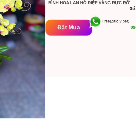
BÌNH HOA LAN HỒ ĐIỆP VÀNG RỰC RỠ
G
Free(Zalo,Viper)
Đặt Mua
09