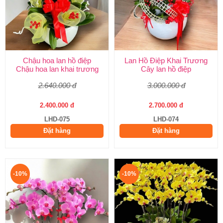
Chậu hoa lan hồ điệp
Lan Hồ Điệp Khai Trương
Chậu hoa lan khai trương
Cây lan hồ điệp
2.640.000 đ
3.000.000 đ
2.400.000 đ
2.700.000 đ
LHD-075
LHD-074
Đặt hàng
Đặt hàng
-10%
-10%