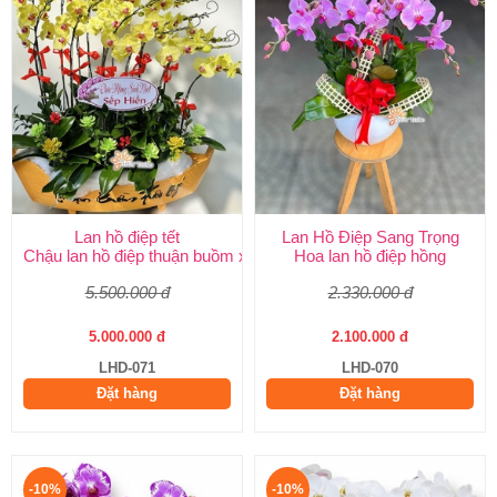
Lan hồ điệp tết
Lan Hồ Điệp Sang Trọng
Chậu lan hồ điệp thuận buồm xuôi gió
Hoa lan hồ điệp hồng
5.500.000 đ
2.330.000 đ
5.000.000 đ
2.100.000 đ
LHD-071
LHD-070
Đặt hàng
Đặt hàng
-10%
-10%