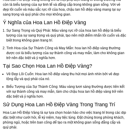
còn là biểu tượng của sự tinh tế và đẳng cấp trong không gian sống. Với vẻ
đẹp lôi cuốn và màu sắc rực rỡ của hoa, chậu lan hồ điệp vàng mang lại sự
sang trọng và quý phái cho mọi không gian.
Ý Nghĩa của Hoa Lan Hồ Điệp Vàng
Sự Sang Trọng và Quý Phái
: Màu vàng rực rỡ của hoa lan hồ điệp là biểu
tượng của sự sang trọng và quý phái, tạo nên một điểm nhấn lôi cuốn và đặc
biệt trong không gian trang trí.
Tinh Hoa của Sự Thành Công và May Mắn
: hoa lan hồ điệp vàng thường
được coi là biểu tượng của sự thành công và may mắn, làm cho không gian
trở nên đặc biệt và ý nghĩa hơn.
Tại Sao Chọn Hoa Lan Hồ Điệp Vàng?
Vẻ Đẹp Lôi Cuốn
: Hoa lan hồ điệp vàng thu hút mọi ánh nhìn bởi vẻ đẹp
lộng lẫy và quý phái của nó.
Biểu Tượng của Sự Thành Công
: Màu vàng tươi sáng thường được liên kết
với sự thành công và may mắn, làm cho chậu hoa lan hồ điệp vàng trở nên
đặc biệt và ý nghĩa hơn.
Sử Dụng Hoa Lan Hồ Điệp Vàng Trong Trang Trí
Hoa Lan Hồ Điệp Vàng là sự lựa chọn hoàn hảo cho việc trang trí trong các dịp
đặc biệt như cưới hỏi, lễ kỷ niệm, hay tiệc tùng. Đặt chúng trong phòng khách,
phòng ngủ, hoặc trên ban công để tạo ra một không gian sống đẳng cấp và
quý phái.