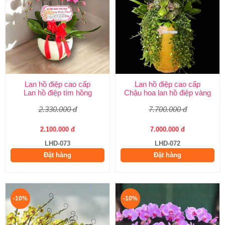
Lan hồ điệp cao cấp
Lan hồ điệp cao cấp
Lan hồ điệp tím hồng
Chậu hoa lan hồ điệp vàng
2.330.000 đ
7.700.000 đ
2.100.000 đ
7.000.000 đ
LHD-073
LHD-072
Đặt hàng
Đặt hàng
-10%
-10%