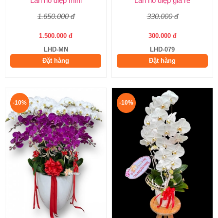
Lan hồ điệp mini
Lan hồ điệp giá rẻ
1.650.000 đ
330.000 đ
1.500.000 đ
300.000 đ
LHD-MN
LHD-079
Đặt hàng
Đặt hàng
-10%
-10%