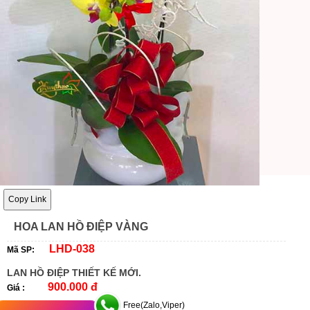
Copy Link
HOA LAN HỒ ĐIỆP VÀNG
LHD-038
Mã SP:
LAN HỒ ĐIỆP THIẾT KẾ MỚI.
900.000 đ
Giá :
Free(Zalo,Viper)