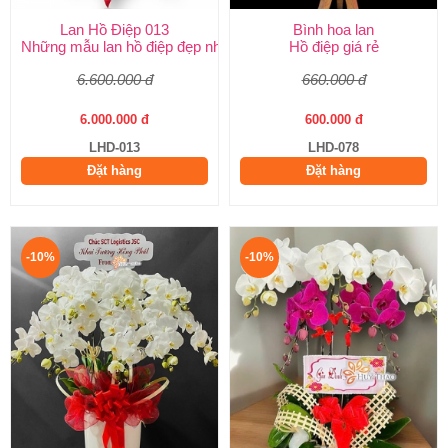
Lan Hồ Điệp 013
Bình hoa lan
Những mẫu lan hồ điệp đẹp nhất
Hồ điệp giá rẻ
6.600.000 đ
660.000 đ
6.000.000 đ
600.000 đ
LHD-013
LHD-078
Đặt hàng
Đặt hàng
-10%
-10%