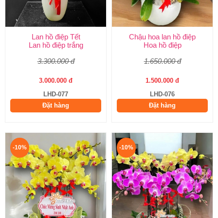
Lan hồ điệp Tết
Chậu hoa lan hồ điệp
Lan hồ điệp trắng
Hoa hồ điệp
3.300.000 đ
1.650.000 đ
3.000.000 đ
1.500.000 đ
LHD-077
LHD-076
Đặt hàng
Đặt hàng
-10%
-10%