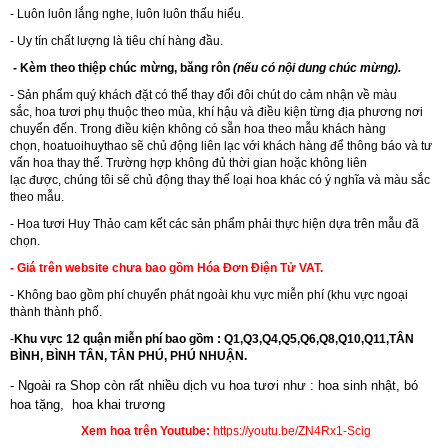
- Luôn luôn lắng nghe, luôn luôn thấu hiểu.
- Uy tín chất lượng là tiêu chí hàng đầu.
- Kèm theo thiệp chúc mừng, băng rôn
(nếu có nội dung chúc mừng).
- Sản phẩm quý khách đặt có thể thay đổi đôi chút do cảm nhận về màu
sắc, hoa tươi phụ thuộc theo mùa, khí hậu và điều kiện từng địa phương nơi
chuyển đến. Trong điều kiện không có sẵn hoa theo mẫu khách hàng
chọn, hoatuoihuythao sẽ chủ động liên lạc với khách hàng để thông báo và tư
vấn hoa thay thế. Trường hợp không đủ thời gian hoặc không liên
lạc được, chúng tôi sẽ chủ động thay thế loại hoa khác có ý nghĩa và màu sắc
theo mẫu.
-
Hoa tươi Huy Thảo
cam kết các sản phẩm phải thực hiện dựa trên mẫu đã
chọn.
- Giá trên website chưa bao gồm Hóa Đơn Điện Tử VAT.
- Không bao gồm phí chuyển phát ngoài khu vực miễn phí (khu vực ngoại
thành thành phố.
-
Khu vực 12 quận miễn phí bao gồm : Q1,Q3,Q4,Q5,Q6,Q8,Q10,Q11,TÂN
BÌNH, BÌNH TÂN, TÂN PHÚ, PHÚ NHUẬN.
- Ngoài ra Shop còn rất nhiều dịch vu hoa tươi như :
hoa sinh nhật
,
bó
hoa tặng
,
hoa khai trương
Xem hoa trên Youtube:
https://youtu.be/ZN4Rx1-Scig