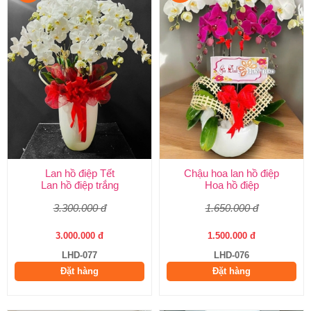
Lan hồ điệp Tết
Chậu hoa lan hồ điệp
Lan hồ điệp trắng
Hoa hồ điệp
3.300.000 đ
1.650.000 đ
3.000.000 đ
1.500.000 đ
LHD-077
LHD-076
Đặt hàng
Đặt hàng