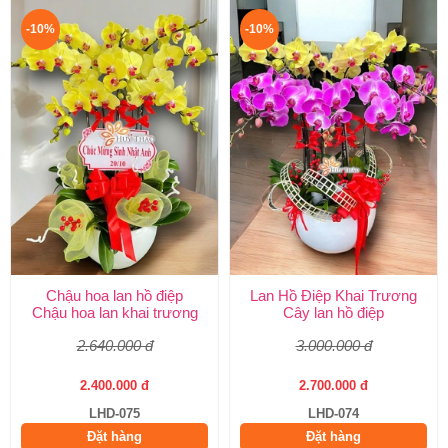
-10%
-10%
Chậu hoa lan hồ điệp
Lan Hồ Điệp Khai Trương
Chậu hoa lan khai trương
Cây lan hồ điệp
2.640.000 đ
3.000.000 đ
2.400.000 đ
2.700.000 đ
LHD-075
LHD-074
Đặt hàng
Đặt hàng