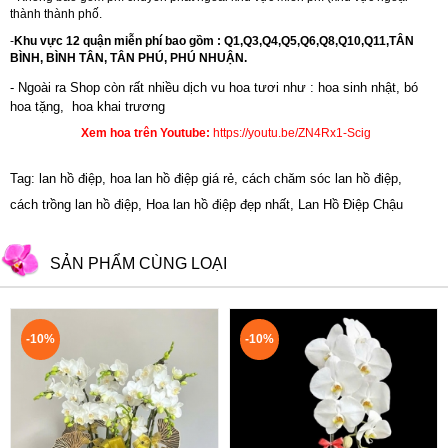
thành thành phố.
-
Khu vực 12 quận miễn phí bao gồm : Q1,Q3,Q4,Q5,Q6,Q8,Q10,Q11,TÂN
BÌNH, BÌNH TÂN, TÂN PHÚ, PHÚ NHUẬN.
- Ngoài ra Shop còn rất nhiều dịch vu hoa tươi như :
hoa sinh nhật
,
bó
hoa tặng
,
hoa khai trương
Xem hoa trên Youtube:
https://youtu.be/ZN4Rx1-Scig
Tag: lan hồ điệp, hoa lan hồ điệp giá rẻ, cách chăm sóc lan hồ điệp,
cách trồng lan hồ điệp, Hoa lan hồ điệp đẹp nhất, Lan Hồ Điệp Chậu
SẢN PHẨM CÙNG LOẠI
-10%
-10%