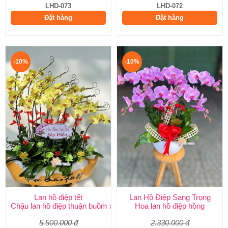
LHD-073
LHD-072
Đặt hàng
Đặt hàng
-10%
-10%
Lan hồ điệp tết
Lan Hồ Điệp Sang Trọng
Chậu lan hồ điệp thuận buồm xuôi gió
Hoa lan hồ điệp hồng
5.500.000 đ
2.330.000 đ