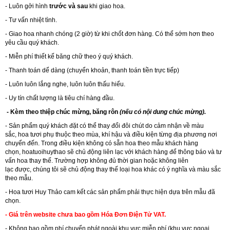
- Luôn gởi hình
trước và sau
khi giao hoa.
- Tư vấn nhiệt tình.
- Giao hoa nhanh chóng (2 giờ) từ khi chốt đơn hàng. Có thể sớm hơn theo
yêu cầu quý khách.
- Miễn phí thiết kế băng chữ theo ý quý khách.
- Thanh toán dể dàng (chuyển khoản, thanh toán tiền trực tiếp)
- Luôn luôn lắng nghe, luôn luôn thấu hiểu.
- Uy tín chất lượng là tiêu chí hàng đầu.
- Kèm theo thiệp chúc mừng, băng rôn
(nếu có nội dung chúc mừng).
- Sản phẩm quý khách đặt có thể thay đổi đôi chút do cảm nhận về màu
sắc, hoa tươi phụ thuộc theo mùa, khí hậu và điều kiện từng địa phương nơi
chuyển đến. Trong điều kiện không có sẵn hoa theo mẫu khách hàng
chọn, hoatuoihuythao sẽ chủ động liên lạc với khách hàng để thông báo và tư
vấn hoa thay thế. Trường hợp không đủ thời gian hoặc không liên
lạc được, chúng tôi sẽ chủ động thay thế loại hoa khác có ý nghĩa và màu sắc
theo mẫu.
-
Hoa tươi Huy Thảo
cam kết các sản phẩm phải thực hiện dựa trên mẫu đã
chọn.
- Giá trên website chưa bao gồm Hóa Đơn Điện Tử VAT.
- Không bao gồm phí chuyển phát ngoài khu vực miễn phí (khu vực ngoại