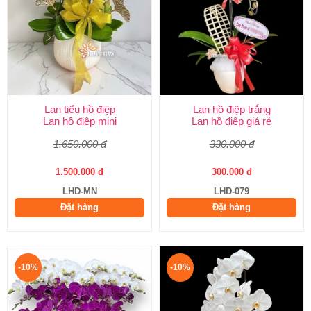
Lan tiểu hồ điệp
Lan hồ điệp trắng
Lan hồ điệp mini
Lan hồ điệp giá rẻ
1.650.000 đ
330.000 đ
1.500.000 đ
300.000 đ
LHD-MN
LHD-079
Đặt hàng
Đặt hàng
-10%
-10%