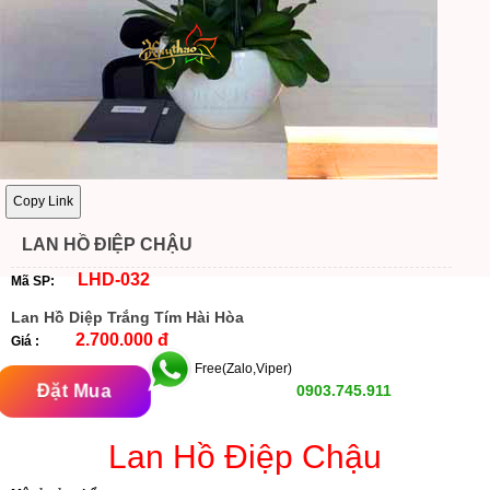
Copy Link
LAN HỒ ĐIỆP CHẬU
LHD-032
Mã SP:
Lan Hồ Diệp Trắng Tím Hài Hòa
2.700.000 đ
Giá :
Free(Zalo,Viper)
Đặt Mua
0903.745.911
Lan Hồ Điệp Chậu