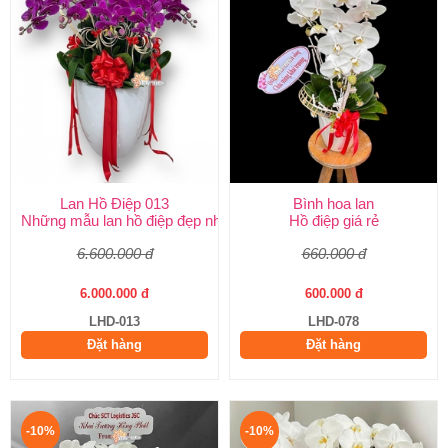
Lan Hồ Điệp 013
Bình hoa lan
Những mẫu lan hồ điệp đẹp nhất
Hồ điệp giá rẻ
6.600.000 đ
660.000 đ
6.000.000 đ
600.000 đ
LHD-013
LHD-078
Đặt hàng
Đặt hàng
-10%
-10%