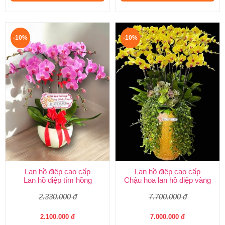
-10%
-10%
Lan hồ điệp cao cấp
Lan hồ điệp cao cấp
Lan hồ điệp tím hồng
Chậu hoa lan hồ điệp vàng
2.330.000 đ
7.700.000 đ
2.100.000 đ
7.000.000 đ