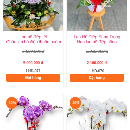
Lan hồ điệp tết
Lan Hồ Điệp Sang Trọng
Chậu lan hồ điệp thuận buồm xuôi gió
Hoa lan hồ điệp hồng
5.500.000 đ
2.330.000 đ
5.000.000 đ
2.100.000 đ
LHD-071
LHD-070
Đặt hàng
Đặt hàng
-10%
-10%