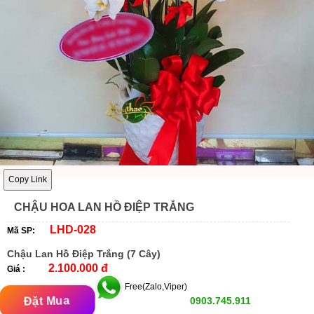
Copy Link
CHẬU HOA LAN HỒ ĐIỆP TRẮNG
LHD-028
Mã SP:
Chậu Lan Hồ Điệp Trắng (7 Cây)
2.100.000 đ
Giá :
Free(Zalo,Viper)
Đặt Mua
0903.745.911