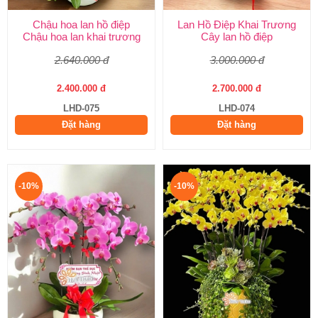
Chậu hoa lan hồ điệp
Lan Hồ Điệp Khai Trương
Chậu hoa lan khai trương
Cây lan hồ điệp
2.640.000 đ
3.000.000 đ
2.400.000 đ
2.700.000 đ
LHD-075
LHD-074
Đặt hàng
Đặt hàng
-10%
-10%