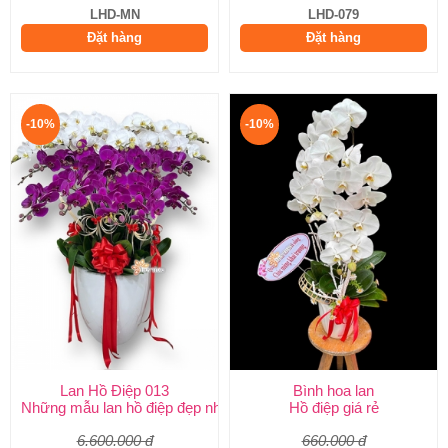
LHD-MN
LHD-079
Đặt hàng
Đặt hàng
-10%
-10%
Lan Hồ Điệp 013
Bình hoa lan
Những mẫu lan hồ điệp đẹp nhất
Hồ điệp giá rẻ
6.600.000 đ
660.000 đ