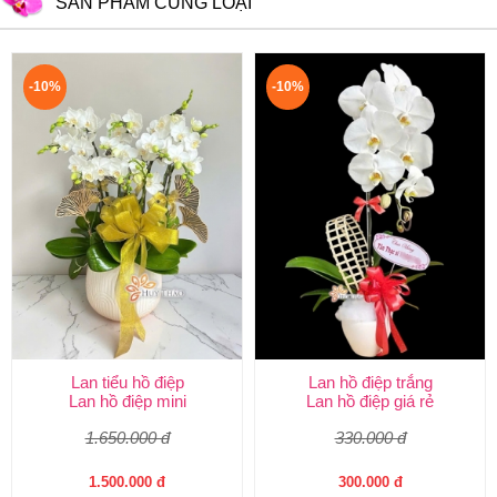
SẢN PHẨM CÙNG LOẠI
-10%
-10%
Lan tiểu hồ điệp
Lan hồ điệp trắng
Lan hồ điệp mini
Lan hồ điệp giá rẻ
1.650.000 đ
330.000 đ
1.500.000 đ
300.000 đ