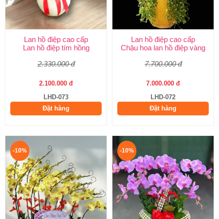
Lan hồ điệp cao cấp
Lan hồ điệp cao cấp
Lan hồ điệp tím hồng
Chậu hoa lan hồ điệp vàng
2.330.000 đ
7.700.000 đ
2.100.000 đ
7.000.000 đ
LHD-073
LHD-072
Đặt hàng
Đặt hàng
-10%
-10%