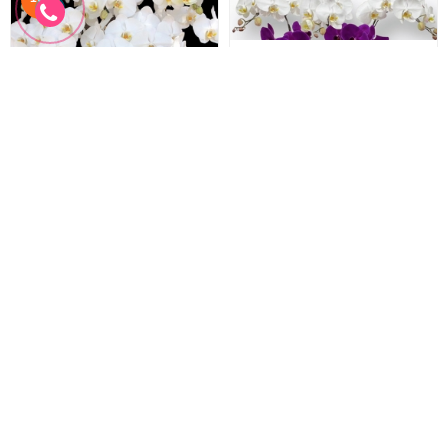
Hồ Điệp Trắng
Hoa Lan Chúc Mừng
Hồ Điệp Trắng
Hoa Lan Chúc Mừng
2.660.000 đ
1.500.000 đ
2.400.000 đ
1.500.000 đ
LHD-065
LHD-064
Đặt hàng
Đặt hàng