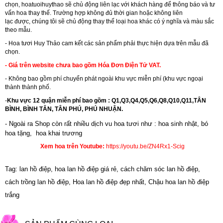
chọn, hoatuoihuythao sẽ chủ động liên lạc với khách hàng để thông báo và tư
vấn hoa thay thế. Trường hợp không đủ thời gian hoặc không liên
lạc được, chúng tôi sẽ chủ động thay thế loại hoa khác có ý nghĩa và màu sắc
theo mẫu.
-
Hoa tươi Huy Thảo
cam kết các sản phẩm phải thực hiện dựa trên mẫu đã
chọn.
- Giá trên website chưa bao gồm Hóa Đơn Điện Tử VAT.
- Không bao gồm phí chuyển phát ngoài khu vực miễn phí (khu vực ngoại
thành thành phố.
-
Khu vực 12 quận miễn phí bao gồm : Q1,Q3,Q4,Q5,Q6,Q8,Q10,Q11,TÂN
BÌNH, BÌNH TÂN, TÂN PHÚ, PHÚ NHUẬN.
- Ngoài ra Shop còn rất nhiều dịch vu hoa tươi như :
hoa sinh nhật
,
bó
hoa tặng
,
hoa khai trương
Xem hoa trên Youtube:
https://youtu.be/ZN4Rx1-Scig
Tag: lan hồ điệp, hoa lan hồ điệp giá rẻ, cách chăm sóc lan hồ điệp,
cách trồng lan hồ điệp, Hoa lan hồ điệp đẹp nhất, Chậu hoa lan hồ điệp
trắng