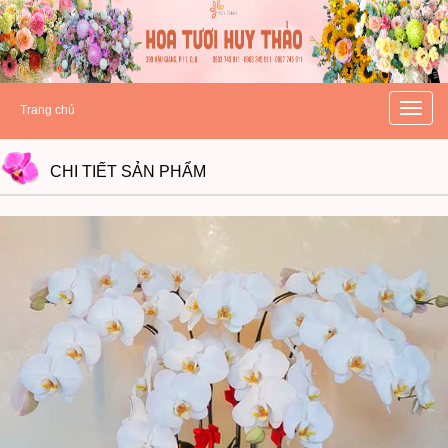
hoatuoihuythao.com
hoatuoihuythao.com
//hoatuoihuythao.com/
Toggle
Trang chủ
naviga
CHI TIẾT
SẢN PHẨM