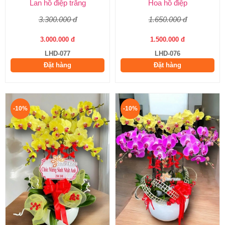
Lan hồ điệp trắng
Hoa hồ điệp
3.300.000 đ
1.650.000 đ
3.000.000 đ
1.500.000 đ
LHD-077
LHD-076
Đặt hàng
Đặt hàng
-10%
-10%