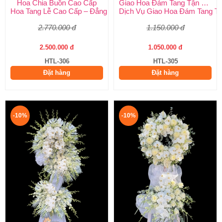
Hoa Chia Buồn Cao Cấp
Giao Hoa Đám Tang Tận Nơi Toàn Quốc
Hoa Tang Lễ Cao Cấp – Đẳng Cấp Tinh Tế, Kính Viếng Trang Ng
Dịch Vụ Giao Hoa Đám Tang Tận
2.770.000 đ
1.150.000 đ
2.500.000 đ
1.050.000 đ
HTL-306
HTL-305
Đặt hàng
Đặt hàng
-10%
-10%