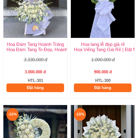
Hoa Đám Tang Hoành Tráng
Hoa tang lễ đẹp giá rẻ
Hoa Đám Tang To Đẹp, Hoành Tráng tại Huy Thảo
Hoa Viếng Tang Giá Rẻ | Đặt 
3.330.000 đ
1.000.000 đ
3.000.000 đ
900.000 đ
HTL-301
HTL-300
Đặt hàng
Đặt hàng
-10%
-10%