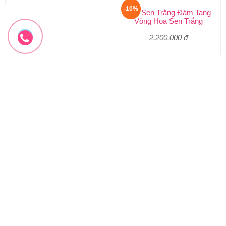
-10%
-10%
Hoa Sen Trắng Đám Tang
Vòng hoa phúng viếng
Vòng Hoa Sen Trắng
Hoa Phúng Viếng
2.200.000 đ
1.330.000 đ
2.000.000 đ
1.200.000 đ
HTL-293
HTL-292