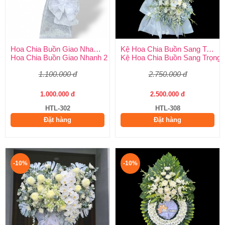
Hoa Chia Buồn Giao Nhanh 2 Giờ
Kệ Hoa Chia Buồn Sang Trọng
Hoa Chia Buồn Giao Nhanh 2 Giờ – Dịch Vụ Uy Tín Tại Huy Thả
Kệ Hoa Chia Buồn Sang Trọng –
1.100.000 đ
2.750.000 đ
1.000.000 đ
2.500.000 đ
HTL-302
HTL-308
Đặt hàng
Đặt hàng
-10%
-10%