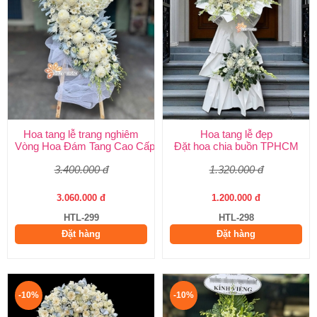
Hoa tang lễ trang nghiêm
Hoa tang lễ đẹp
Vòng Hoa Đám Tang Cao Cấp | Sang Trọng, Giao Nhanh TPHCM
Đặt hoa chia buồn TPHCM
3.400.000 đ
1.320.000 đ
3.060.000 đ
1.200.000 đ
HTL-299
HTL-298
Đặt hàng
Đặt hàng
-10%
-10%