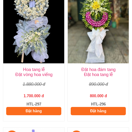
Hoa tang lễ
Đặt hoa đám tang
Đặt vòng hoa viếng
Đặt hoa tang lễ
1.880.000 đ
890.000 đ
1.700.000 đ
800.000 đ
HTL-297
HTL-296
Đặt hàng
Đặt hàng