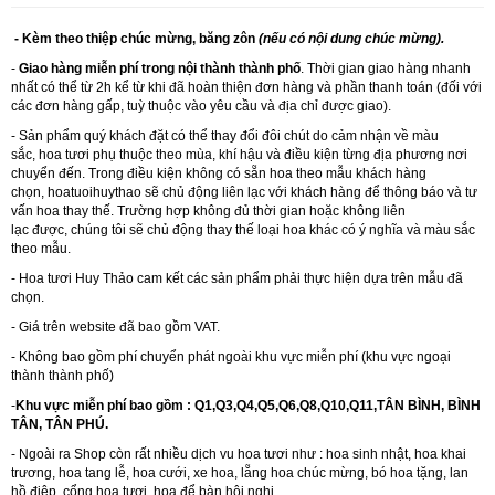
- Kèm theo thiệp chúc mừng, băng zôn
(nếu có nội dung chúc mừng).
-
Giao hàng miễn phí trong nội thành thành phố
. Thời gian giao hàng nhanh
nhất có thể từ 2h kể từ khi đã hoàn thiện đơn hàng và phần thanh toán (đối với
các đơn hàng gấp, tuỳ thuộc vào yêu cầu và địa chỉ được giao).
- Sản phẩm quý khách đặt có thể thay đổi đôi chút do cảm nhận về màu
sắc, hoa tươi phụ thuộc theo mùa, khí hậu và điều kiện từng địa phương nơi
chuyển đến. Trong điều kiện không có sẵn hoa theo mẫu khách hàng
chọn,
hoatuoihuythao
sẽ chủ động liên lạc với khách hàng để thông báo và tư
vấn hoa thay thế. Trường hợp không đủ thời gian hoặc không liên
lạc được, chúng tôi sẽ chủ động thay thế loại hoa khác có ý nghĩa và màu sắc
theo mẫu.
- Hoa tươi Huy Thảo cam kết các sản phẩm phải thực hiện dựa trên mẫu đã
chọn.
- Giá trên website đã bao gồm VAT.
- Không bao gồm phí chuyển phát ngoài khu vực miễn phí (khu vực ngoại
thành thành phố)
-
Khu vực miễn phí bao gồm : Q1,Q3,Q4,Q5,Q6,Q8,Q10,Q11,TÂN BÌNH, BÌNH
TÂN, TÂN PHÚ.
- Ngoài ra Shop còn rất nhiều dịch vu hoa tươi như :
hoa sinh nhật
,
hoa khai
trương
,
hoa tang lễ
,
hoa cưới
,
xe hoa
,
lẵng hoa chúc mừng
,
bó hoa tặng
,
lan
hồ điệp
,
cổng hoa tươi
,
hoa để bàn hội nghị.