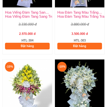
Hoa Viếng Đám Tang Sang Trọng
Hoa Đám Tang Màu Trắng Trang Nghiêm
Hoa Viếng Đám Tang Sang Trọng – Kính Tận Tâm, Tiễn Biệt Tran
Hoa Đám Tang Màu Trắng Tran
3.330.000 đ
3.880.000 đ
2.970.000 đ
3.500.000 đ
HTL-304
HTL-303
Đặt hàng
Đặt hàng
-10%
-10%