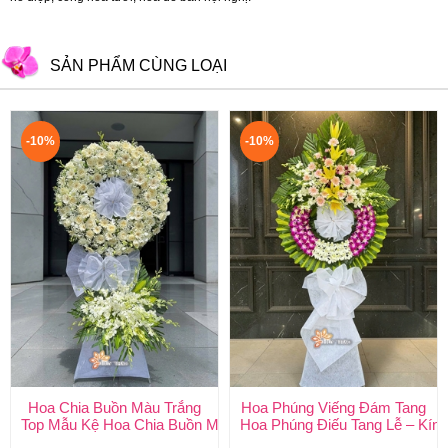
SẢN PHẨM CÙNG LOẠI
-10%
-10%
Hoa Chia Buồn Màu Trắng
Hoa Phúng Viếng Đám Tang
Top Mẫu Kệ Hoa Chia Buồn Màu Trắng Được Chọn Nhiều Nhất T
Hoa Phúng Điếu Tang Lễ – Kính