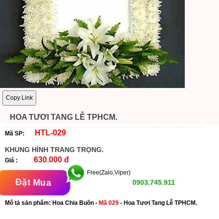
Copy Link
HOA TƯƠI TANG LỄ TPHCM.
HTL-029
Mã SP:
KHUNG HÌNH TRANG TRỌNG.
630.000 đ
Giá :
Free(Zalo,Viper)
Đặt Mua
0903.745.911
Mô tả sản phẩm: Hoa Chia Buồn -
Mã 029
- Hoa Tươi Tang Lễ TPHCM.