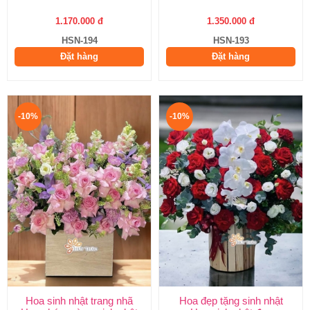
1.170.000 đ
1.350.000 đ
HSN-194
HSN-193
Đặt hàng
Đặt hàng
-10%
-10%
Hoa sinh nhật trang nhã
Hoa đẹp tặng sinh nhật