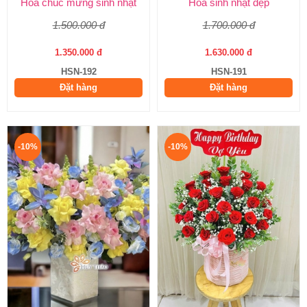
Hoa chúc mừng sinh nhật
Hoa sinh nhật đẹp
1.500.000 đ
1.700.000 đ
1.350.000 đ
1.630.000 đ
HSN-192
HSN-191
Đặt hàng
Đặt hàng
-10%
-10%