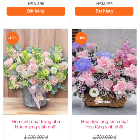
HSN-196
HSN-195
Đặt hàng
Đặt hàng
-10%
-10%
Hoa sinh nhật trang nhã
Hoa đẹp tặng sinh nhật
Hoa mừng sinh nhật
Hoa tặng sinh nhật
1.300.000 đ
1.500.000 đ