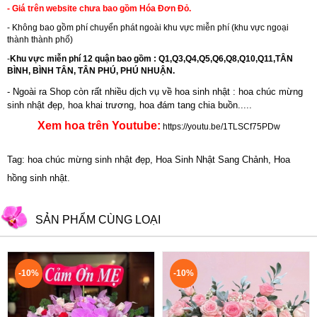
- Giá trên website chưa bao gồm Hóa Đơn Đỏ.
- Không bao gồm phí chuyển phát ngoài khu vực miễn phí (khu vực ngoại
thành thành phố)
-
Khu vực miễn phí 12 quận bao gồm : Q1,Q3,Q4,Q5,Q6,Q8,Q10,Q11,TÂN
BÌNH, BÌNH TÂN, TÂN PHÚ, PHÚ NHUẬN.
- Ngoài ra Shop còn rất nhiều dịch vụ về hoa sinh nhật : hoa chúc mừng
sinh nhật đẹp,
hoa khai trương
,
hoa đám tang chia buồn.....
Xem hoa trên Youtube:
https://youtu.be/1TLSCf75PDw
Tag: hoa chúc mừng sinh nhật đẹp, Hoa Sinh Nhật Sang Chảnh, Hoa
hồng sinh nhật.
SẢN PHẨM CÙNG LOẠI
-10%
-10%