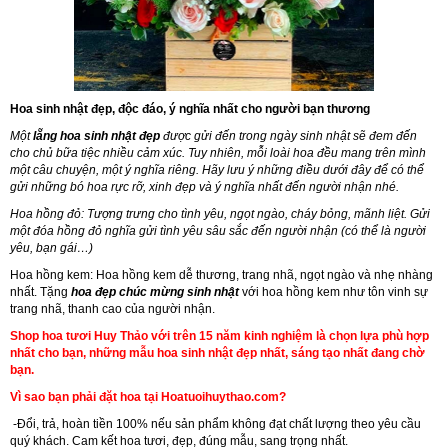
Hoa sinh nhật đẹp, độc đáo, ý nghĩa nhất cho người bạn thương
Một
lẵng hoa sinh nhật đẹp
được gửi đến trong ngày sinh nhật sẽ đem đến
cho chủ bữa tiệc nhiều cảm xúc. Tuy nhiên, mỗi loài hoa đều mang trên mình
một câu chuyện, một ý nghĩa riêng. Hãy lưu ý những điều dưới đây để có thể
gửi những bó hoa rực rỡ, xinh đẹp và ý nghĩa nhất đến người nhận nhé.
Hoa hồng đỏ: Tượng trưng cho tình yêu, ngọt ngào, cháy bỏng, mãnh liệt. Gửi
một đóa hồng đỏ nghĩa gửi tình yêu sâu sắc đến người nhận (có thể là người
yêu, bạn gái…)
Hoa hồng kem: Hoa hồng kem dễ thương, trang nhã, ngọt ngào và nhẹ nhàng
nhất. Tặng
hoa đẹp chúc mừng sinh nhật
với hoa hồng kem như tôn vinh sự
trang nhã, thanh cao của người nhận.
Shop hoa tươi Huy Thảo với trên 15 năm kinh nghiệm là chọn lựa phù hợp
nhất cho bạn, những mẫu hoa sinh nhật đẹp nhất, sáng tạo nhất đang chờ
bạn.
Vì sao bạn phải đặt hoa tại Hoatuoihuythao.com?
-Đổi, trả, hoàn tiền 100% nếu sản phẩm không đạt chất lượng theo yêu cầu
quý khách. Cam kết hoa tươi, đẹp, đúng mẫu, sang trọng nhất.