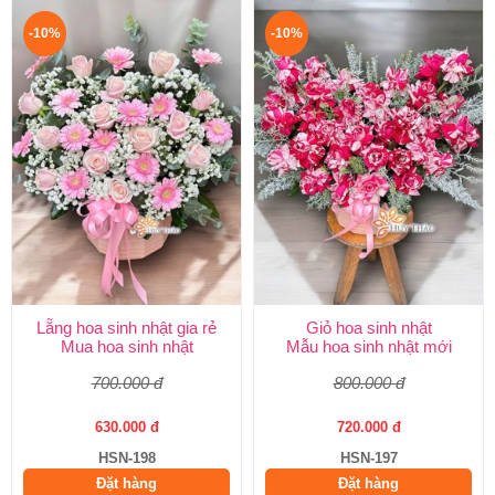
-10%
-10%
Lẵng hoa sinh nhật gia rẻ
Giỏ hoa sinh nhật
Mua hoa sinh nhật
Mẫu hoa sinh nhật mới
700.000 đ
800.000 đ
630.000 đ
720.000 đ
HSN-198
HSN-197
Đặt hàng
Đặt hàng