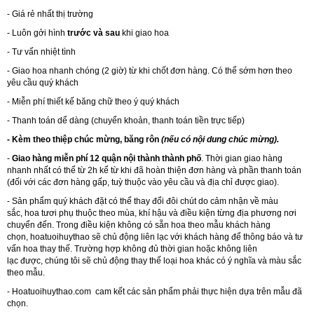
- Giá rẻ nhất thị trường
- Luôn gởi hình
trước và sau
khi giao hoa
- Tư vấn nhiệt tình
- Giao hoa nhanh chóng (2 giờ) từ khi chốt đơn hàng. Có thể sớm hơn theo
yêu cầu quý khách
- Miễn phí thiết kế băng chữ theo ý quý khách
- Thanh toán dể dàng (chuyển khoản, thanh toán tiền trực tiếp)
- Kèm theo thiệp chúc mừng, băng rôn
(nếu có nội dung chúc mừng).
-
Giao hàng miễn phí 12 quận nội thành thành phố
. Thời gian giao hàng
nhanh nhất có thể từ 2h kể từ khi đã hoàn thiện đơn hàng và phần thanh toán
(đối với các đơn hàng gấp, tuỳ thuộc vào yêu cầu và địa chỉ được giao).
- Sản phẩm quý khách đặt có thể thay đổi đôi chút do cảm nhận về màu
sắc, hoa tươi phụ thuộc theo mùa, khí hậu và điều kiện từng địa phương nơi
chuyển đến. Trong điều kiện không có sẵn hoa theo mẫu khách hàng
chọn, hoatuoihuythao sẽ chủ động liên lạc với khách hàng để thông báo và tư
vấn hoa thay thế. Trường hợp không đủ thời gian hoặc không liên
lạc được, chúng tôi sẽ chủ động thay thế loại hoa khác có ý nghĩa và màu sắc
theo mẫu.
-
Hoatuoihuythao.com
cam kết các sản phẩm phải thực hiện dựa trên mẫu đã
chọn.