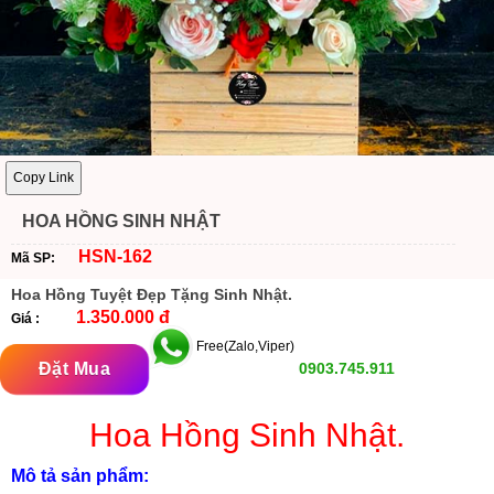
Copy Link
HOA HỒNG SINH NHẬT
HSN-162
Mã SP:
Hoa Hồng Tuyệt Đẹp Tặng Sinh Nhật.
1.350.000 đ
Giá :
Free(Zalo,Viper)
Đặt Mua
0903.745.911
Hoa Hồng Sinh Nhật.
Mô tả sản phẩm: