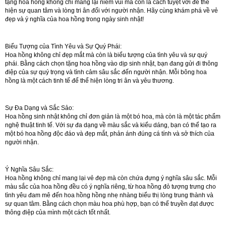
tặng hoa hồng không chỉ mang lại niềm vui mà còn là cách tuyệt vời để thể
hiện sự quan tâm và lòng tri ân đối với người nhận. Hãy cùng khám phá về vẻ
đẹp và ý nghĩa của hoa hồng trong ngày sinh nhật!
Biểu Tượng của Tình Yêu và Sự Quý Phái:
Hoa hồng không chỉ đẹp mắt mà còn là biểu tượng của tình yêu và sự quý
phái. Bằng cách chọn tặng hoa hồng vào dịp sinh nhật, bạn đang gửi đi thông
điệp của sự quý trọng và tình cảm sâu sắc đến người nhận. Mỗi bông hoa
hồng là một cách tinh tế để thể hiện lòng tri ân và yêu thương.
Sự Đa Dạng và Sắc Sảo:
Hoa hồng sinh nhật không chỉ đơn giản là một bó hoa, mà còn là một tác phẩm
nghệ thuật tinh tế. Với sự đa dạng về màu sắc và kiểu dáng, bạn có thể tạo ra
một bó hoa hồng độc đáo và đẹp mắt, phản ánh đúng cá tính và sở thích của
người nhận.
Ý Nghĩa Sâu Sắc:
Hoa hồng không chỉ mang lại vẻ đẹp mà còn chứa đựng ý nghĩa sâu sắc. Mỗi
màu sắc của hoa hồng đều có ý nghĩa riêng, từ hoa hồng đỏ tượng trưng cho
tình yêu đam mê đến hoa hồng hồng nhẹ nhàng biểu thị lòng trung thành và
sự quan tâm. Bằng cách chọn màu hoa phù hợp, bạn có thể truyền đạt được
thông điệp của mình một cách tốt nhất.