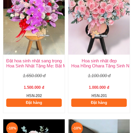
Đặt hoa sinh nhật sang trọng
Hoa sinh nhật đẹp
Hoa Sinh Nhật Tặng Mẹ: Bật Mí 5 Loại Hoa Ý Nghĩa & Cách Chọ
Hoa Hồng Ohara Tặng Sinh Nhật
1.650.000 đ
1.100.000 đ
1.500.000 đ
1.000.000 đ
HSN-202
HSN-201
Đặt hàng
Đặt hàng
-10%
-10%