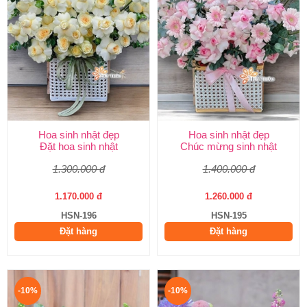
Hoa sinh nhật đẹp
Hoa sinh nhật đẹp
Đặt hoa sinh nhật
Chúc mừng sinh nhật
1.300.000 đ
1.400.000 đ
1.170.000 đ
1.260.000 đ
HSN-196
HSN-195
Đặt hàng
Đặt hàng
-10%
-10%