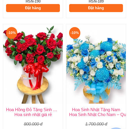
HSN-190
HSN-189
Đặt hàng
Đặt hàng
-10%
-10%
Hoa Hồng Đỏ Tặng Sinh Nhật
Hoa Sinh Nhật Tặng Nam
Hoa sinh nhật giá rẻ
Hoa Sinh Nhật Cho Nam – Quà
800.000 đ
1.700.000 đ