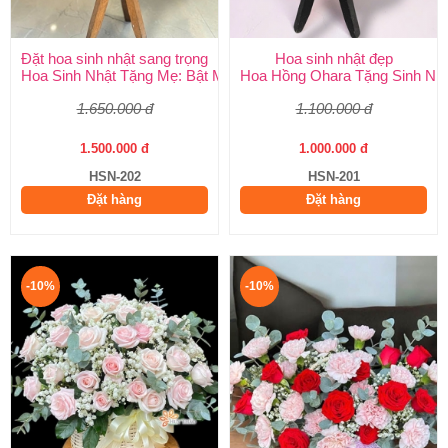
Đặt hoa sinh nhật sang trọng
Hoa sinh nhật đẹp
Hoa Sinh Nhật Tặng Mẹ: Bật Mí 5 Loại Hoa Ý Nghĩa & Cách Chọ
Hoa Hồng Ohara Tặng Sinh Nhật
1.650.000 đ
1.100.000 đ
1.500.000 đ
1.000.000 đ
HSN-202
HSN-201
Đặt hàng
Đặt hàng
-10%
-10%