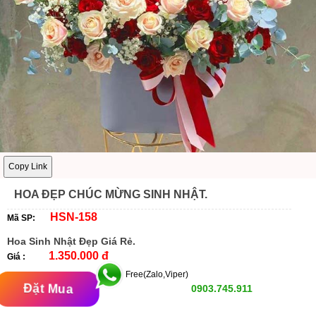
Copy Link
HOA ĐẸP CHÚC MỪNG SINH NHẬT.
HSN-158
Mã SP:
Hoa Sinh Nhật Đẹp Giá Rẻ.
1.350.000 đ
Giá :
Free(Zalo,Viper)
Đặt Mua
0903.745.911