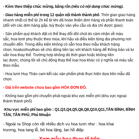
- Kèm theo thiệp chúc mừng, băng rôn
(nếu có nội dung chúc mừng).
-
Giao hàng miễn phí trong 12 quận nội thành thành phố
. Thời gian giao hàng
nhanh nhất có thể từ 2h kể từ khi đã hoàn thiện đơn hàng và phần thanh toán
(đối với các đơn hàng gấp, tuỳ thuộc vào yêu cầu và địa chỉ được giao).
- Sản phẩm quý khách đặt có thể thay đổi đôi chút do cảm nhận về màu
sắc, hoa tươi phụ thuộc theo mùa, khí hậu và điều kiện từng địa phương nơi
chuyển đến. Trong điều kiện không có sẵn hoa theo mẫu khách hàng
chọn, hoatuoihuythao sẽ chủ động liên lạc với khách hàng để thông báo và tư
vấn hoa thay thế. Trường hợp không đủ thời gian hoặc không liên
lạc được, chúng tôi sẽ chủ động thay thế loại hoa khác có ý nghĩa và màu sắc
theo mẫu.
-
Hoa tươi Huy Thảo
cam kết các sản phẩm phải thực hiện dựa trên mẫu đã
chọn.
- Giá trên website chưa bao gồm HÓA ĐƠN ĐỎ.
- Không bao gồm phí chuyển phát ngoài khu vực miễn phí (khu vực ngoại
thành thành phố)
-
Khu vực miễn phí bao gồm : Q1,Q3,Q4,Q5,Q6,Q8,Q10,Q11,TÂN BÌNH, BÌNH
TÂN, TÂN PHÚ, Phú Nhuận
- Ngoài ra Shop còn rất nhiều dịch vu hoa tươi như :
hoa khai
trương
,
hoa tang lễ
,
bó hoa tặng
,
lan hồ điệp
Xem mẫu hoa thực tế trên