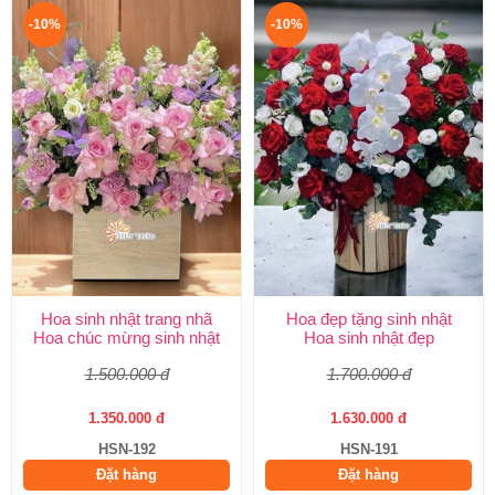
-10%
-10%
Hoa sinh nhật trang nhã
Hoa đẹp tặng sinh nhật
Hoa chúc mừng sinh nhật
Hoa sinh nhật đẹp
1.500.000 đ
1.700.000 đ
1.350.000 đ
1.630.000 đ
HSN-192
HSN-191
Đặt hàng
Đặt hàng