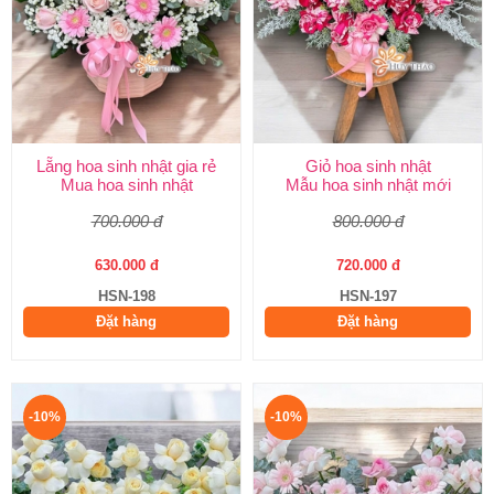
Lẵng hoa sinh nhật gia rẻ
Giỏ hoa sinh nhật
Mua hoa sinh nhật
Mẫu hoa sinh nhật mới
700.000 đ
800.000 đ
630.000 đ
720.000 đ
HSN-198
HSN-197
Đặt hàng
Đặt hàng
-10%
-10%