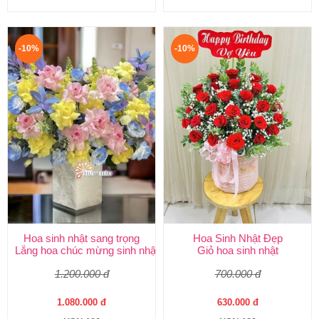
-10%
-10%
Hoa sinh nhật sang trọng
Hoa Sinh Nhật Đẹp
Lẵng hoa chúc mừng sinh nhật
Giỏ hoa sinh nhật
1.200.000 đ
700.000 đ
1.080.000 đ
630.000 đ