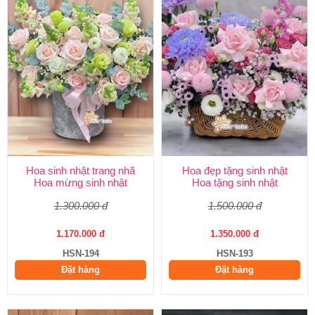
Hoa sinh nhật trang nhã
Hoa đẹp tặng sinh nhật
Hoa mừng sinh nhật
Hoa tặng sinh nhật
1.300.000 đ
1.500.000 đ
1.170.000 đ
1.350.000 đ
HSN-194
HSN-193
Đặt hàng
Đặt hàng