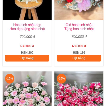
Hoa sinh nhật đẹp
Giỏ hoa sinh nhật
Hoa đẹp tặng sinh nhật
Tặng hoa sinh nhật
700.000 đ
700.000 đ
630.000 đ
630.000 đ
HSN-200
HSN-199
Đặt hàng
Đặt hàng
-10%
-10%