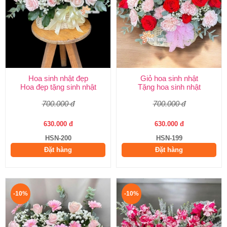
Hoa sinh nhật đẹp
Giỏ hoa sinh nhật
Hoa đẹp tặng sinh nhật
Tặng hoa sinh nhật
700.000 đ
700.000 đ
630.000 đ
630.000 đ
HSN-200
HSN-199
Đặt hàng
Đặt hàng
-10%
-10%