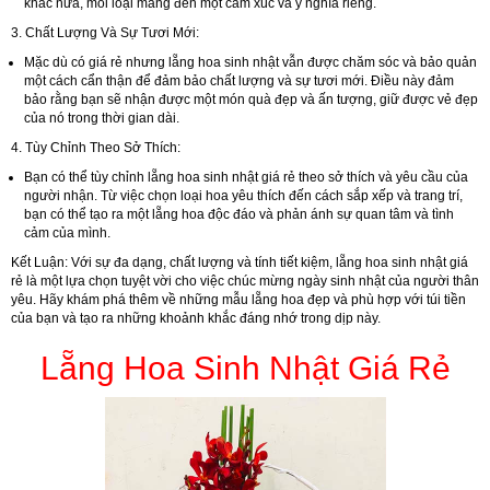
khác nữa, mỗi loại mang đến một cảm xúc và ý nghĩa riêng.
3. Chất Lượng Và Sự Tươi Mới:
Mặc dù có giá rẻ nhưng lẵng hoa sinh nhật vẫn được chăm sóc và bảo quản
một cách cẩn thận để đảm bảo chất lượng và sự tươi mới. Điều này đảm
bảo rằng bạn sẽ nhận được một món quà đẹp và ấn tượng, giữ được vẻ đẹp
của nó trong thời gian dài.
4. Tùy Chỉnh Theo Sở Thích:
Bạn có thể tùy chỉnh lẵng hoa sinh nhật giá rẻ theo sở thích và yêu cầu của
người nhận. Từ việc chọn loại hoa yêu thích đến cách sắp xếp và trang trí,
bạn có thể tạo ra một lẵng hoa độc đáo và phản ánh sự quan tâm và tình
cảm của mình.
Kết Luận:
Với sự đa dạng, chất lượng và tính tiết kiệm, lẵng hoa sinh nhật giá
rẻ là một lựa chọn tuyệt vời cho việc chúc mừng ngày sinh nhật của người thân
yêu. Hãy khám phá thêm về những mẫu lẵng hoa đẹp và phù hợp với túi tiền
của bạn và tạo ra những khoảnh khắc đáng nhớ trong dịp này.
Lẵng Hoa Sinh Nhật Giá Rẻ