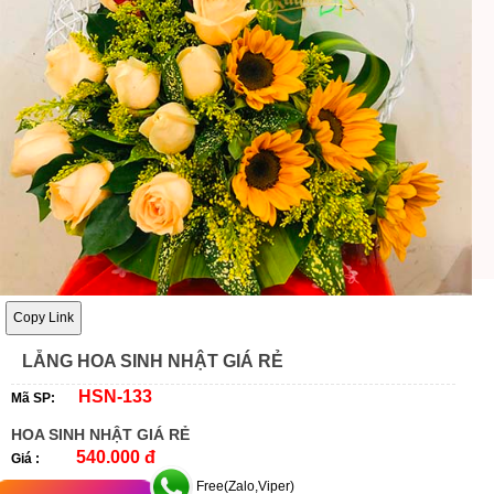
Copy Link
LẴNG HOA SINH NHẬT GIÁ RẺ
HSN-133
Mã SP:
HOA SINH NHẬT GIÁ RẺ
540.000 đ
Giá :
Free(Zalo,Viper)