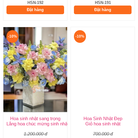
HSN-192
HSN-191
Đặt hàng
Đặt hàng
-10%
-10%
Hoa sinh nhật sang trọng
Hoa Sinh Nhật Đẹp
Lẵng hoa chúc mừng sinh nhật
Giỏ hoa sinh nhật
1.200.000 đ
700.000 đ