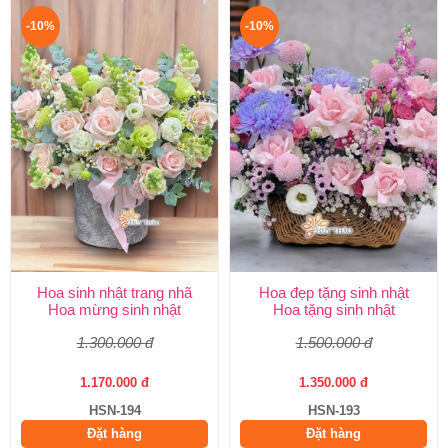
-10%
-10%
Hoa sinh nhật trang nhã
Hoa đẹp tặng sinh nhật
Hoa mừng sinh nhật
Hoa tặng sinh nhật
1.300.000 đ
1.500.000 đ
1.170.000 đ
1.350.000 đ
HSN-194
HSN-193
Đặt hàng
Đặt hàng