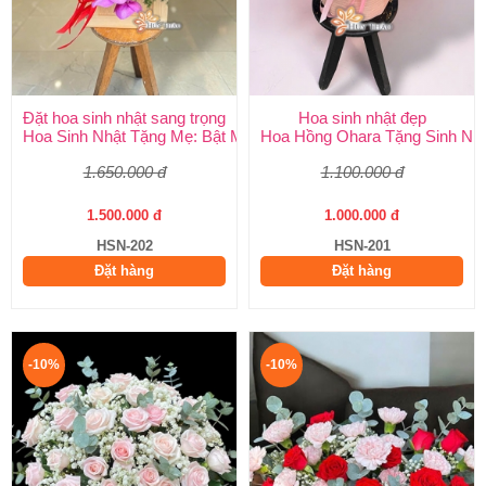
Đặt hoa sinh nhật sang trọng
Hoa sinh nhật đẹp
Hoa Sinh Nhật Tặng Mẹ: Bật Mí 5 Loại Hoa Ý Nghĩa & Cách Chọ
Hoa Hồng Ohara Tặng Sinh Nhật
1.650.000 đ
1.100.000 đ
1.500.000 đ
1.000.000 đ
HSN-202
HSN-201
Đặt hàng
Đặt hàng
-10%
-10%