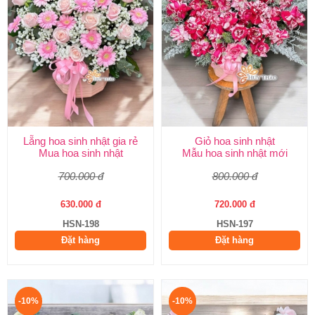
Lẵng hoa sinh nhật gia rẻ
Giỏ hoa sinh nhật
Mua hoa sinh nhật
Mẫu hoa sinh nhật mới
700.000 đ
800.000 đ
630.000 đ
720.000 đ
HSN-198
HSN-197
Đặt hàng
Đặt hàng
-10%
-10%