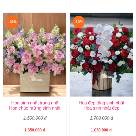
-10%
-10%
Hoa sinh nhật trang nhã
Hoa đẹp tặng sinh nhật
Hoa chúc mừng sinh nhật
Hoa sinh nhật đẹp
1.500.000 đ
1.700.000 đ
1.350.000 đ
1.630.000 đ