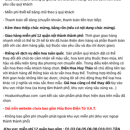
yêu cầu quý khách
- Miễn phí thiết kế băng chữ theo ý quý khách
- Thanh toán dễ dàng (chuyển khoản, thanh toán tiền trực tiếp)
- Kèm theo thiệp chúc mừng, băng rôn
(nếu có nội dung chúc mừng).
-
Giao hàng miễn phí 12 quận nội thành thành phố
. Thời gian giao hàng
nhanh nhất có thể từ 2h kể từ khi đã hoàn thiện đơn hàng và phần thanh toán
(đối với các đơn hàng gấp, tuỳ thuộc vào yêu cầu và địa chỉ được giao).
-
Riêng về dịch vụ điện hoa toàn quốc
. Sản phẩm quý khách đặt có thể
thay đổi đôi chút do cảm nhận về màu sắc, hoa tươi phụ thuộc theo mùa, khí
hậu và điều kiện từng địa phương nơi chuyển đến. Trong điều kiện không có
sẵn hoa theo mẫu khách hàng chọn.
Điện Hoa Huy Thảo
sẽ chủ động liên lạc
với khách hàng để thông báo và tư vấn hoa thay thế. Trường hợp không đủ
thời gian hoặc không liên lạc được, chúng tôi sẽ chủ động thay thế loại hoa
khác có ý nghĩa và màu sắc theo mẫu.
Giá hoa cũng có thể thay đổi
tùy vào
khu vực nhận hoa (xa trung tâm thành phố, khu vực vùng sâu vùng xa...)
-
Hoatuoihuythao.com
cam kết các sản phẩm phải thực hiện dựa trên mẫu đã
chọn.
- Giá trên website chưa bao gồm Hóa Đơn Điện Tử V.A.T.
- Không bao gồm phí chuyển phát ngoài khu vực miễn phí (khu vực ngoại
thành thành phố)
-
Khu vực miễn phí 12 quận bao gồm : Q1,Q3,Q4,Q5,Q6,Q8,Q10,Q11,TÂN