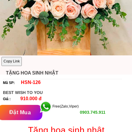
Copy Link
TẶNG HOA SINH NHẬT
HSN-126
Mã SP:
BEST WISH TO YOU
910.000 đ
Giá :
Free(Zalo,Viper)
Đặt Mua
0903.745.911
Tặng hoa sinh nhật