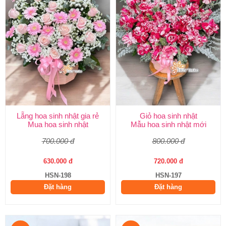
Lẵng hoa sinh nhật gia rẻ
Giỏ hoa sinh nhật
Mua hoa sinh nhật
Mẫu hoa sinh nhật mới
700.000 đ
800.000 đ
630.000 đ
720.000 đ
HSN-198
HSN-197
Đặt hàng
Đặt hàng