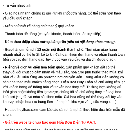
- Tư vấn nhiệt tình
- Giao hoa nhanh chóng (2 giờ) từ khi chốt đơn hàng. Có thể sớm hơn theo
yêu cầu quý khách
- Miễn phí thiết kế băng chữ theo ý quý khách
- Thanh toán dễ dàng (chuyển khoản, thanh toán tiền trực tiếp)
- Kèm theo thiệp chúc mừng, băng rôn
(nếu có nội dung chúc mừng).
-
Giao hàng miễn phí 12 quận nội thành thành phố
. Thời gian giao hàng
nhanh nhất có thể từ 2h kể từ khi đã hoàn thiện đơn hàng và phần thanh toán
(đối với các đơn hàng gấp, tuỳ thuộc vào yêu cầu và địa chỉ được giao).
-
Riêng về dịch vụ điện hoa toàn quốc
. Sản phẩm quý khách đặt có thể
thay đổi đôi chút do cảm nhận về màu sắc, hoa tươi phụ thuộc theo mùa, khí
hậu và điều kiện từng địa phương nơi chuyển đến. Trong điều kiện không có
sẵn hoa theo mẫu khách hàng chọn.
Điện Hoa Huy Thảo
sẽ chủ động liên lạc
với khách hàng để thông báo và tư vấn hoa thay thế. Trường hợp không đủ
thời gian hoặc không liên lạc được, chúng tôi sẽ chủ động thay thế loại hoa
khác có ý nghĩa và màu sắc theo mẫu.
Giá hoa cũng có thể thay đổi
tùy vào
khu vực nhận hoa (xa trung tâm thành phố, khu vực vùng sâu vùng xa...)
-
Hoatuoihuythao.com
cam kết các sản phẩm phải thực hiện dựa trên mẫu đã
chọn.
- Giá trên website chưa bao gồm Hóa Đơn Điện Tử V.A.T.