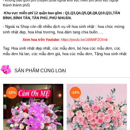
- Không bao gồm phí chuyển phát ngoài khu vực miễn phí (khu vực ngoại
thành thành phố)
-
Khu vực miễn phí 12 quận bao gồm : Q1,Q3,Q4,Q5,Q6,Q8,Q10,Q11,TÂN
BÌNH, BÌNH TÂN, TÂN PHÚ, PHÚ NHUẬN.
- Ngoài ra Shop còn rất nhiều dịch vụ về hoa sinh nhật : hoa chúc mừng
sinh nhật đẹp,
hoa khai trương
,
hoa đám tang chia buồn.....
Xem hoa trên Youtube:
https://youtu.be/Jd9MIF2OVxk
Tag: Hoa sinh nhật đẹp nhất, cúc mẫu đơn, bó hoa cúc mẫu đơn, cúc
mẫu đơn hà lan, cúc mẫu đơn giá, hoa cúc mẫu đơn, Tặng hoa sinh nhật
SẢN PHẨM CÙNG LOẠI
-10%
-10%