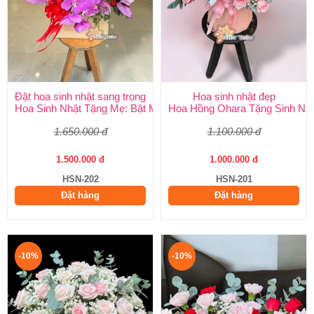
Đặt hoa sinh nhật sang trọng
Hoa sinh nhật đẹp
Hoa Sinh Nhật Tặng Mẹ: Bật Mí 5 Loại Hoa Ý Nghĩa & Cách Chọ
Hoa Hồng Ohara Tặng Sinh Nhật
1.650.000 đ
1.100.000 đ
1.500.000 đ
1.000.000 đ
HSN-202
HSN-201
Đặt hàng
Đặt hàng
-10%
-10%