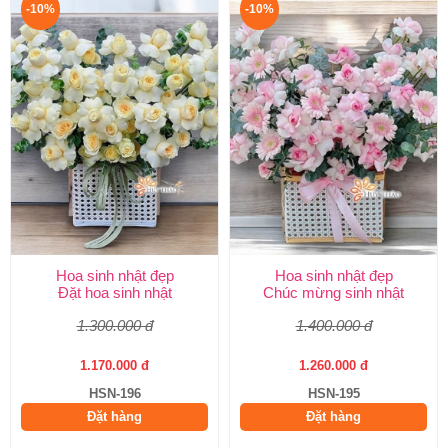
-10%
-10%
Hoa sinh nhật đẹp
Hoa sinh nhật đẹp
Đặt hoa sinh nhật
Chúc mừng sinh nhật
1.300.000 đ
1.400.000 đ
1.170.000 đ
1.260.000 đ
HSN-196
HSN-195
Đặt hàng
Đặt hàng