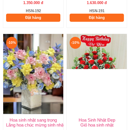
1.350.000 đ
1.630.000 đ
HSN-192
HSN-191
Đặt hàng
Đặt hàng
-10%
-10%
Hoa sinh nhật sang trọng
Hoa Sinh Nhật Đẹp
Lẵng hoa chúc mừng sinh nhật
Giỏ hoa sinh nhật