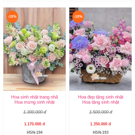
-10%
-10%
Hoa sinh nhật trang nhã
Hoa đẹp tặng sinh nhật
Hoa mừng sinh nhật
Hoa tặng sinh nhật
1.300.000 đ
1.500.000 đ
1.170.000 đ
1.350.000 đ
HSN-194
HSN-193