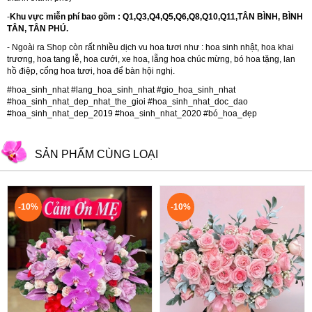
-
Khu vực miễn phí bao gồm : Q1,Q3,Q4,Q5,Q6,Q8,Q10,Q11,TÂN BÌNH, BÌNH
TÂN, TÂN PHÚ.
- Ngoài ra Shop còn rất nhiều dịch vu hoa tươi như :
hoa sinh nhật
,
hoa khai
trương
,
hoa tang lễ
,
hoa cưới
,
xe hoa
,
lẵng hoa chúc mừng
,
bó hoa tặng
,
lan
hồ điệp
,
cổng hoa tươi
,
hoa để bàn hội nghị.
#hoa_sinh_nhat #lang_hoa_sinh_nhat #gio_hoa_sinh_nhat
#hoa_sinh_nhat_dep_nhat_the_gioi #hoa_sinh_nhat_doc_dao
#hoa_sinh_nhat_dep_2019 #hoa_sinh_nhat_2020 #bó_hoa_đẹp
SẢN PHẨM CÙNG LOẠI
-10%
-10%