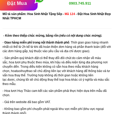
Đặt Mua
0903.745.911
Mô tả sản phẩm: Hoa Sinh Nhật Tặng Sếp -
Mã 124
- Đặt Hoa Sinh Nhật Đẹp
Nhất TPHCM
- Kèm theo thiệp chúc mừng, băng rôn
(nếu có nội dung chúc mừng).
-
Giao hàng miễn phí trong nội thành thành phố
. Thời gian giao hàng nhanh
nhất có thể từ 2h kể từ khi đã hoàn thiện đơn hàng và phần thanh toán (đối với
các đơn hàng gấp, tuỳ thuộc vào yêu cầu và địa chỉ được giao).
- Sản phẩm quý khách đặt có thể thay đổi đôi chút do cảm nhận về màu
sắc, hoa tươi phụ thuộc theo mùa, khí hậu và điều kiện từng địa phương nơi
chuyển đến. Trong điều kiện không có sẵn hoa theo mẫu khách hàng
chọn, hoatuoihuythao sẽ chủ động liên lạc với khách hàng để thông báo và tư
vấn hoa thay thế. Trường hợp không đủ thời gian hoặc không liên
lạc được, chúng tôi sẽ chủ động thay thế loại hoa khác có ý nghĩa và màu sắc
theo mẫu.
-
Hoa tươi Huy Thảo
cam kết các sản phẩm phải thực hiện dựa trên mẫu đã
chọn.
- Giá trên website đã bao gồm VAT.
- Không bao gồm phí chuyển phát ngoài khu vực miễn phí (khu vực ngoại
thành thành phố)