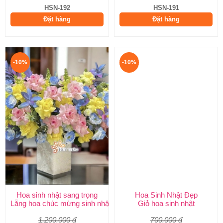
HSN-192
HSN-191
Đặt hàng
Đặt hàng
-10%
-10%
Hoa sinh nhật sang trọng
Hoa Sinh Nhật Đẹp
Lẵng hoa chúc mừng sinh nhật
Giỏ hoa sinh nhật
1.200.000 đ
700.000 đ