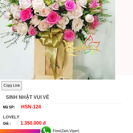
Copy Link
SINH NHẬT VUI VẺ
HSN-124
Mã SP:
LOVELY
1.350.000 đ
Giá :
Free(Zalo,Viper)