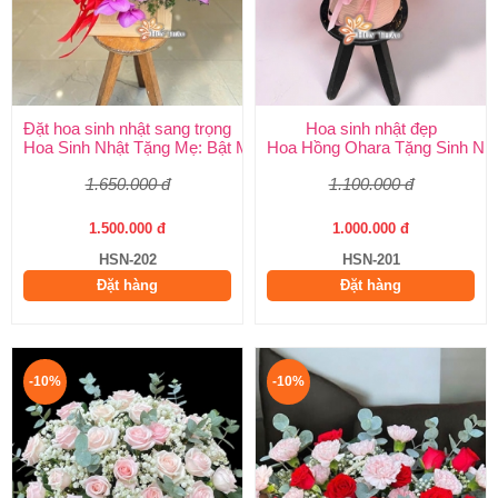
Đặt hoa sinh nhật sang trọng
Hoa sinh nhật đẹp
Hoa Sinh Nhật Tặng Mẹ: Bật Mí 5 Loại Hoa Ý Nghĩa & Cách Chọ
Hoa Hồng Ohara Tặng Sinh Nhật
1.650.000 đ
1.100.000 đ
1.500.000 đ
1.000.000 đ
HSN-202
HSN-201
Đặt hàng
Đặt hàng
-10%
-10%