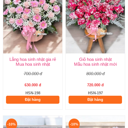
Lẵng hoa sinh nhật gia rẻ
Giỏ hoa sinh nhật
Mua hoa sinh nhật
Mẫu hoa sinh nhật mới
700.000 đ
800.000 đ
630.000 đ
720.000 đ
HSN-198
HSN-197
Đặt hàng
Đặt hàng
-10%
-10%