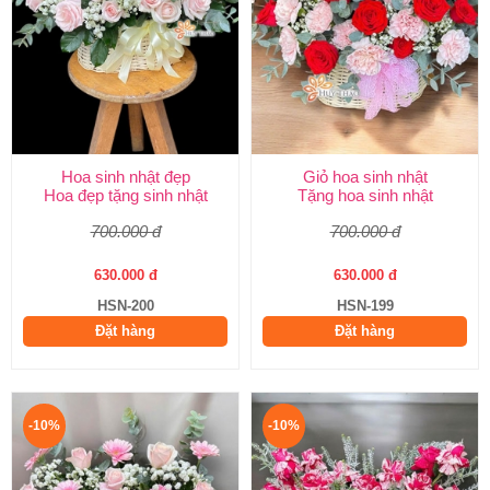
Hoa sinh nhật đẹp
Giỏ hoa sinh nhật
Hoa đẹp tặng sinh nhật
Tặng hoa sinh nhật
700.000 đ
700.000 đ
630.000 đ
630.000 đ
HSN-200
HSN-199
Đặt hàng
Đặt hàng
-10%
-10%