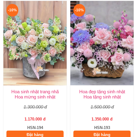
-10%
-10%
Hoa sinh nhật trang nhã
Hoa đẹp tặng sinh nhật
Hoa mừng sinh nhật
Hoa tặng sinh nhật
1.300.000 đ
1.500.000 đ
1.170.000 đ
1.350.000 đ
HSN-194
HSN-193
Đặt hàng
Đặt hàng