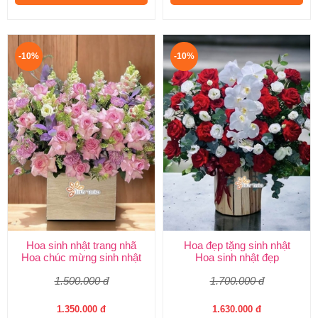
-10%
-10%
Hoa sinh nhật trang nhã
Hoa đẹp tặng sinh nhật
Hoa chúc mừng sinh nhật
Hoa sinh nhật đẹp
1.500.000 đ
1.700.000 đ
1.350.000 đ
1.630.000 đ