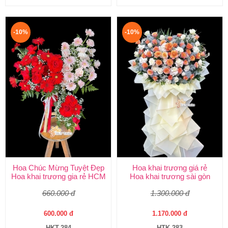
-10%
-10%
Hoa Chúc Mừng Tuyệt Đẹp
Hoa khai trương giá rẻ
Hoa khai trương gia rẻ HCM
Hoa khai trương sài gòn
660.000 đ
1.300.000 đ
600.000 đ
1.170.000 đ
HKT-284
HTK-283