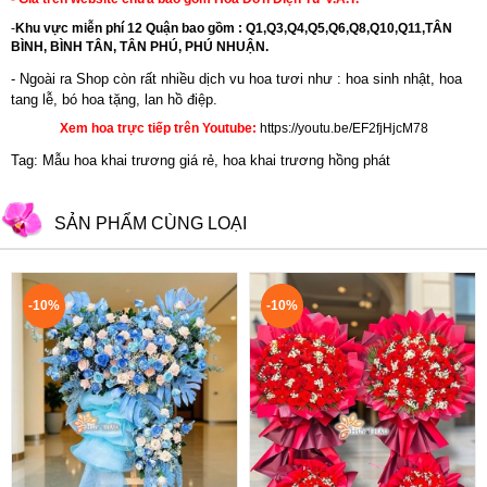
-
Khu vực miễn phí 12 Quận bao gồm : Q1,Q3,Q4,Q5,Q6,Q8,Q10,Q11,TÂN
BÌNH, BÌNH TÂN, TÂN PHÚ, PHÚ NHUẬN.
- Ngoài ra Shop còn rất nhiều dịch vu hoa tươi như :
hoa sinh nhật
,
hoa
tang lễ
,
bó hoa tặng
,
lan hồ điệp
.
Xem hoa trực tiếp trên Youtube:
https://youtu.be/EF2fjHjcM78
Tag: Mẫu hoa khai trương giá rẻ, hoa khai trương hồng phát
SẢN PHẨM CÙNG LOẠI
-10%
-10%