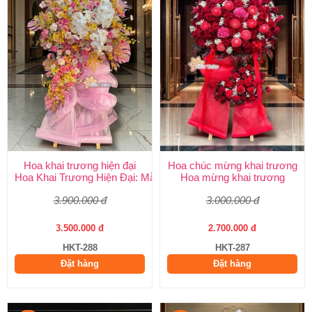
Hoa khai trương hiện đại
Hoa chúc mừng khai trương
Hoa Khai Trương Hiện Đại: Mẫu Đẹp, Sang Trọng & Giao Nhanh
Hoa mừng khai trương
3.900.000 đ
3.000.000 đ
3.500.000 đ
2.700.000 đ
HKT-288
HKT-287
Đặt hàng
Đặt hàng