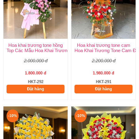
Hoa khai trương tone hồng
Hoa khai trương tone cam
Top Các Mẫu Hoa Khai Trương Tone Hồng Đẹp, Sang Trọng, Giá
Hoa Khai Trương Tone Cam Đẹ
2.000.000 đ
2.200.000 đ
1.800.000 đ
1.980.000 đ
HKT-292
HKT-291
Đặt hàng
Đặt hàng
-10%
-10%