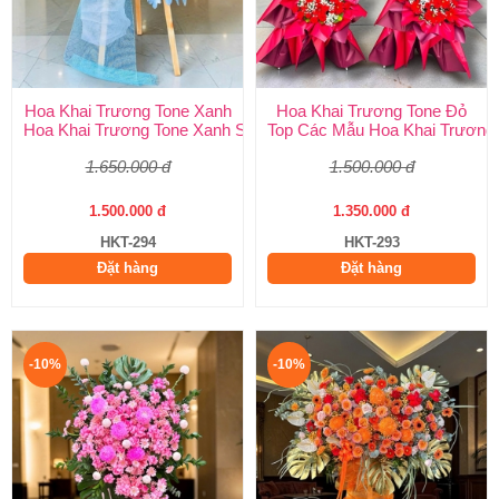
Hoa Khai Trương Tone Xanh
Hoa Khai Trương Tone Đỏ
Hoa Khai Trương Tone Xanh Sang Trọng, Độc Đáo | Shop Hoa H
Top Các Mẫu Hoa Khai Trương 
1.650.000 đ
1.500.000 đ
1.500.000 đ
1.350.000 đ
HKT-294
HKT-293
Đặt hàng
Đặt hàng
-10%
-10%