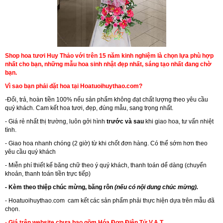
Shop hoa tươi Huy Thảo với trên 15 năm kinh nghiệm là chọn lựa phù hợp
nhất cho bạn, những mẫu hoa sinh nhật đẹp nhất, sáng tạo nhất đang chờ
bạn.
Vì sao bạn phải đặt hoa tại Hoatuoihuythao.com?
-Đổi, trả, hoàn tiền 100% nếu sản phẩm không đạt chất lượng theo yêu cầu
quý khách. Cam kết hoa tươi, đẹp, đúng mẫu, sang trọng nhất.
- Giá rẻ nhất thị trường, luôn gởi hình
trước và sau
khi giao hoa, tư vấn nhiệt
tình.
- Giao hoa nhanh chóng (2 giờ) từ khi chốt đơn hàng. Có thể sớm hơn theo
yêu cầu quý khách
- Miễn phí thiết kế băng chữ theo ý quý khách, thanh toán dể dàng (chuyển
khoản, thanh toán tiền trực tiếp)
- Kèm theo thiệp chúc mừng, băng rôn
(nếu có nội dung chúc mừng).
-
Hoatuoihuythao.com
cam kết các sản phẩm phải thực hiện dựa trên mẫu đã
chọn.
- Giá trên website chưa bao gồm Hóa Đơn Điện Tử V.A.T.