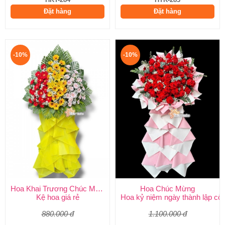
Đặt hàng
Đặt hàng
-10%
-10%
Hoa Khai Trương Chúc Mừng
Hoa Chúc Mừng
Kệ hoa giá rẻ
Hoa kỷ niệm ngày thành lập côn
880.000 đ
1.100.000 đ