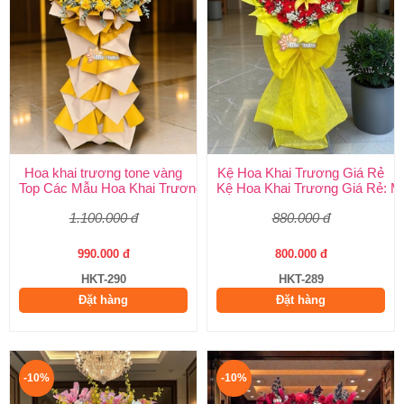
Hoa khai trương tone vàng
Kệ Hoa Khai Trương Giá Rẻ
Top Các Mẫu Hoa Khai Trương Tone Vàng Đẹp, Sang Trọng, Gi
Kệ Hoa Khai Trương Giá Rẻ: M
1.100.000 đ
880.000 đ
990.000 đ
800.000 đ
HKT-290
HKT-289
Đặt hàng
Đặt hàng
-10%
-10%