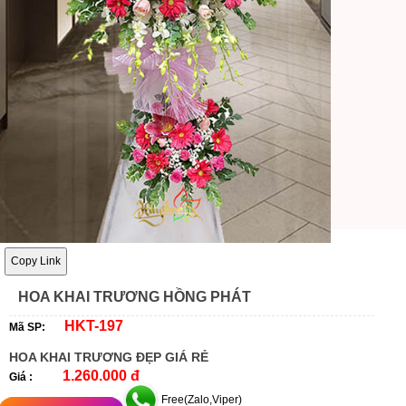
Copy Link
HOA KHAI TRƯƠNG HỒNG PHÁT
HKT-197
Mã SP:
HOA KHAI TRƯƠNG ĐẸP GIÁ RẺ
1.260.000 đ
Giá :
Free(Zalo,Viper)