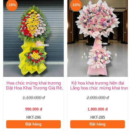
-10%
-10%
Hoa chúc mừng khai trương
Kệ hoa khai trương hiện đại
Đặt Hoa Khai Trương Giá Rẻ, Đẹp Sang Trọng – Shop Hoa Khai
Lẵng hoa chúc mừng khai trươ
1.100.000 đ
2.000.000 đ
990.000 đ
1.800.000 đ
HKT-286
HKT-285
Đặt hàng
Đặt hàng