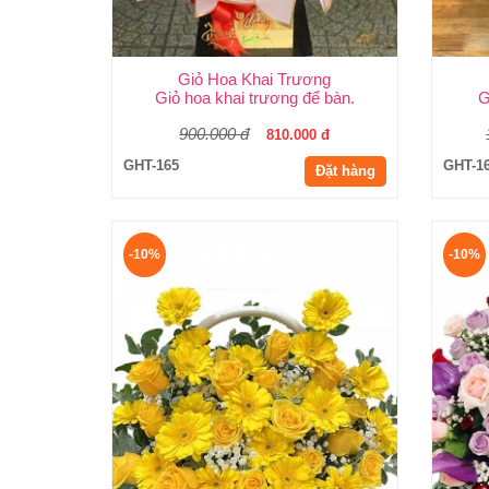
Giỏ Hoa Khai Trương
Giỏ hoa khai trương để bàn.
G
900.000 đ
810.000 đ
GHT-165
GHT-1
Đặt hàng
-10%
-10%