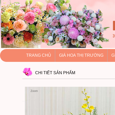
hoatuoihuythao.com
hoatuoihuythao.com
//hoatuoihuythao.com/
TRANG CHỦ
GIÁ HOA THỊ TRƯỜNG
G
CHI TIẾT
SẢN PHẨM
Zoom