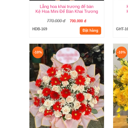
Lẵng hoa khai trương để bàn
Kệ Hoa Mini Để Bàn Khai Trương
770.000 đ
700.000 đ
HDB-169
GHT-1
Đặt hàng
-10%
-10%