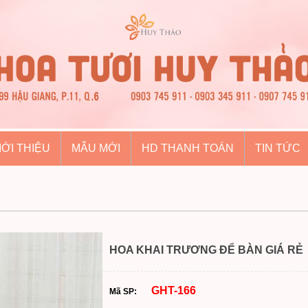
IỚI THIỆU
MẪU MỚI
HD THANH TOÁN
TIN TỨC
HOA KHAI TRƯƠNG ĐỂ BÀN GIÁ RẺ
GHT-166
Mã SP: