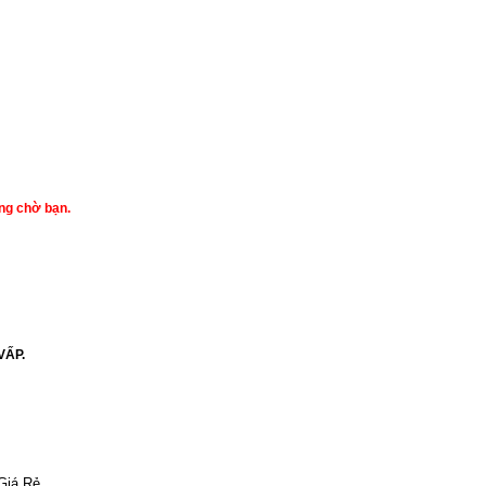
ang chờ bạn.
VẤP.
Giá Rẻ.