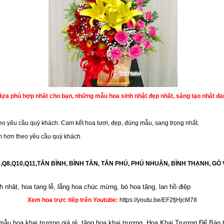
lựa phù hợp nhất cho bạn, những mẫu hoa sinh nhật đẹp nhất, sáng tạo nhất đ
eo yêu cầu quý khách. Cam kết hoa tươi, đẹp, đúng mẫu, sang trọng nhất.
ớm hơn theo yêu cầu quý khách
6,Q7,Q8,Q10,Q11,TÂN BÌNH, BÌNH TÂN, TÂN PHÚ, PHÚ NHUẬN, BÌNH THẠNH, GÒ 
h nhật
,
hoa tang lễ
, l
ẵng hoa chúc mừng
,
bó hoa tặng
,
lan hồ điệp
Xem hoa trực tiếp trên Youtube:
https://youtu.be/EF2fjHjcM78
 mẫu hoa khai trương giá rẻ, tặng hoa khai trương, Hoa Khai Trương Để Bàn 