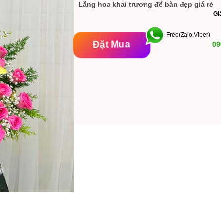
Lẵng hoa khai trương để bàn đẹp giá rẻ
G
Free(Zalo,Viper)
Đặt Mua
09