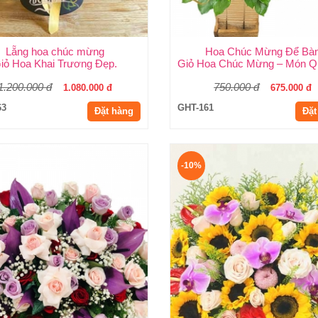
Lẵng hoa chúc mừng
Hoa Chúc Mừng Để Bà
iỏ Hoa Khai Trương Đẹp.
Giỏ Hoa Chúc Mừng – Món Qu
1.200.000 đ
750.000 đ
1.080.000 đ
675.000 đ
63
GHT-161
Đặt hàng
Đặt
-10%