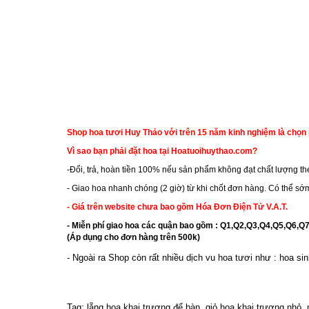
Shop hoa tươi Huy Thảo với trên 15 năm kinh nghiệm là chọn 
Vì sao bạn phải đặt hoa tại Hoatuoihuythao.com?
-Đổi, trả, hoàn tiền 100% nếu sản phẩm không đạt chất lượng th
- Giao hoa nhanh chóng (2 giờ) từ khi chốt đơn hàng. Có thể s
- Giá trên website chưa bao gồm Hóa Đơn Điện Tử V.A.T.
- Miễn phí giao hoa các quận bao gồm : Q1,Q2,Q3,Q4,Q5,Q
(Áp dụng cho đơn hàng trên 500k)
- Ngoài ra Shop còn rất nhiều dịch vu hoa tươi như :
hoa sin
Tag: lẵng hoa khai trương để bàn, giỏ hoa khai trương nhỏ,