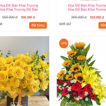
Hoa Để Bàn Khai Trương
Hoa Để Bàn Khai Trươn
Hoa Khai Trương Để Bàn
Hoa Để Bàn Khai Trươn
550.000 đ
900.000 đ
500.000 đ
810.000 đ
68
GHT-167
Đặt hàng
Đặt
-10%