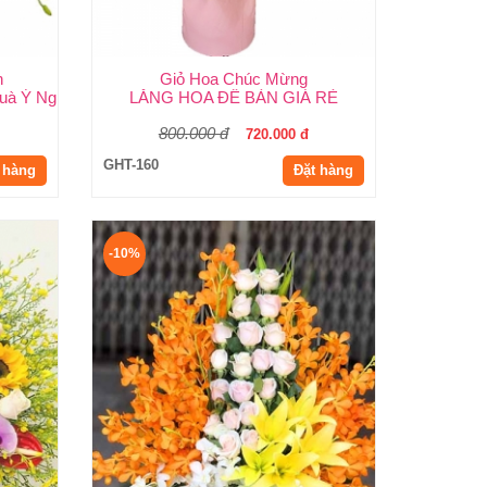
n
Giỏ Hoa Chúc Mừng
à Ý Nghĩa Cho Mọi Dịp Từ Shop Hoa Huy Thảo
LẴNG HOA ĐỂ BÀN GIÁ RẺ
800.000 đ
720.000 đ
GHT-160
 hàng
Đặt hàng
-10%