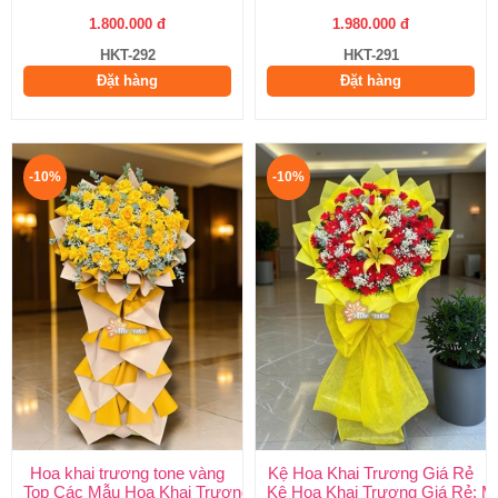
1.800.000 đ
1.980.000 đ
HKT-292
HKT-291
Đặt hàng
Đặt hàng
-10%
-10%
Hoa khai trương tone vàng
Kệ Hoa Khai Trương Giá Rẻ
Top Các Mẫu Hoa Khai Trương Tone Vàng Đẹp, Sang Trọng, Gi
Kệ Hoa Khai Trương Giá Rẻ: M