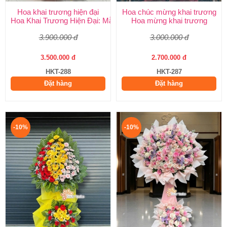
Hoa khai trương hiện đại
Hoa chúc mừng khai trương
Hoa Khai Trương Hiện Đại: Mẫu Đẹp, Sang Trọng & Giao Nhanh
Hoa mừng khai trương
3.900.000 đ
3.000.000 đ
3.500.000 đ
2.700.000 đ
HKT-288
HKT-287
Đặt hàng
Đặt hàng
-10%
-10%