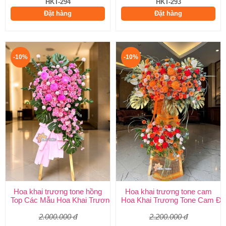
HKT-294
HKT-293
Đặt hàng
Đặt hàng
-10%
-10%
Hoa khai trương tone hồng
Hoa khai trương tone cam
Top Các Mẫu Hoa Khai Trương Tone Hồng Đẹp, Sang Trọng, Giá
Hoa Khai Trương Tone Cam Đẹ
2.000.000 đ
2.200.000 đ