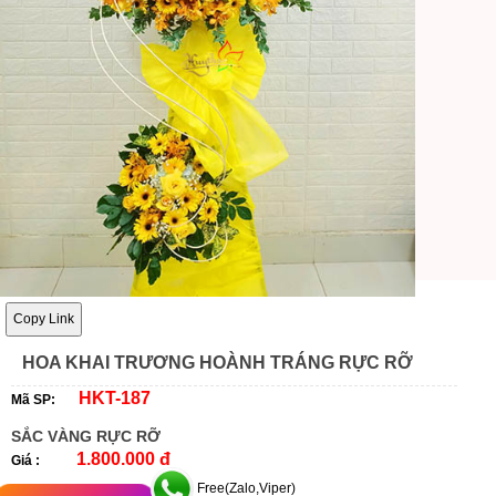
Copy Link
HOA KHAI TRƯƠNG HOÀNH TRÁNG RỰC RỠ
HKT-187
Mã SP:
SẮC VÀNG RỰC RỠ
1.800.000 đ
Giá :
Free(Zalo,Viper)