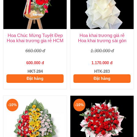
Hoa Chúc Mừng Tuyệt Đẹp
Hoa khai trương giá rẻ
Hoa khai trương gia rẻ HCM
Hoa khai trương sài gòn
660.000 đ
1.300.000 đ
600.000 đ
1.170.000 đ
HKT-284
HTK-283
Đặt hàng
Đặt hàng
-10%
-10%