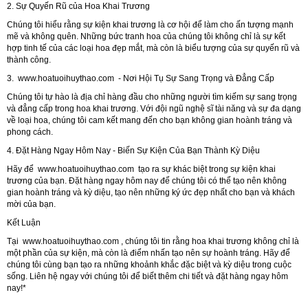
2. Sự Quyến Rũ của Hoa Khai Trương
Chúng tôi hiểu rằng sự kiện khai trương là cơ hội để làm cho ấn tượng mạnh
mẽ và không quên. Những bức tranh hoa của chúng tôi không chỉ là sự kết
hợp tinh tế của các loại hoa đẹp mắt, mà còn là biểu tượng của sự quyến rũ và
thành công.
3.
www.hoatuoihuythao.com
- Nơi Hội Tụ Sự Sang Trọng và Đẳng Cấp
Chúng tôi tự hào là địa chỉ hàng đầu cho những người tìm kiếm sự sang trọng
và đẳng cấp trong hoa khai trương. Với đội ngũ nghệ sĩ tài năng và sự đa dạng
về loại hoa, chúng tôi cam kết mang đến cho bạn không gian hoành tráng và
phong cách.
4. Đặt Hàng Ngay Hôm Nay - Biến Sự Kiện Của Bạn Thành Kỳ Diệu
Hãy để
www.hoatuoihuythao.com
tạo ra sự khác biệt trong sự kiện khai
trương của bạn. Đặt hàng ngay hôm nay để chúng tôi có thể tạo nên không
gian hoành tráng và kỳ diệu, tạo nên những ký ức đẹp nhất cho bạn và khách
mời của bạn.
Kết Luận
Tại
www.hoatuoihuythao.com
, chúng tôi tin rằng hoa khai trương không chỉ là
một phần của sự kiện, mà còn là điểm nhấn tạo nên sự hoành tráng. Hãy để
chúng tôi cùng bạn tạo ra những khoảnh khắc đặc biệt và kỳ diệu trong cuộc
sống. Liên hệ ngay với chúng tôi để biết thêm chi tiết và đặt hàng ngay hôm
nay!*