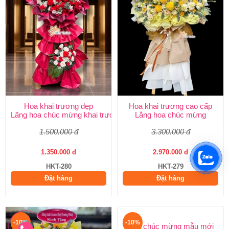
Hoa khai trương đẹp
Hoa khai trương cao cấp
Lãng hoa chúc mừng khai trương
Lẵng hoa chúc mừng
1.500.000 đ
3.300.000 đ
1.350.000 đ
2.970.000 đ
HKT-280
HKT-279
Đặt hàng
Đặt hàng
-10%
-10%