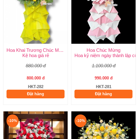
Hoa Khai Trương Chúc Mừng
Hoa Chúc Mừng
Kệ hoa giá rẻ
Hoa kỷ niệm ngày thành lập côn
880.000 đ
1.100.000 đ
800.000 đ
990.000 đ
HKT-282
HKT-281
Đặt hàng
Đặt hàng
-10%
-10%