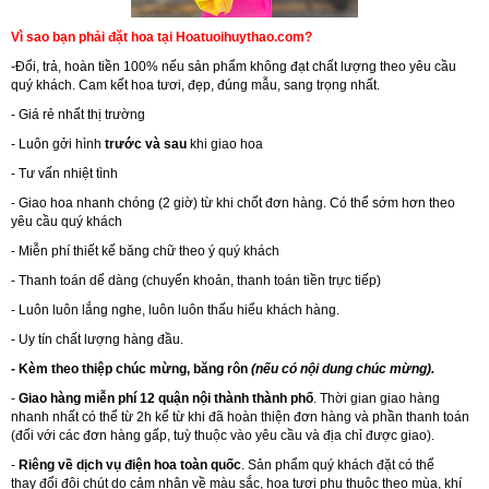
Vì sao bạn phải đặt hoa tại Hoatuoihuythao.com?
-Đổi, trả, hoàn tiền 100% nếu sản phẩm không đạt chất lượng theo yêu cầu
quý khách. Cam kết hoa tươi, đẹp, đúng mẫu, sang trọng nhất.
- Giá rẻ nhất thị trường
- Luôn gởi hình
trước và sau
khi giao hoa
- Tư vấn nhiệt tình
- Giao hoa nhanh chóng (2 giờ) từ khi chốt đơn hàng. Có thể sớm hơn theo
yêu cầu quý khách
- Miễn phí thiết kế băng chữ theo ý quý khách
- Thanh toán dể dàng (chuyển khoản, thanh toán tiền trực tiếp)
- Luôn luôn lắng nghe, luôn luôn thấu hiểu khách hàng.
- Uy tín chất lượng hàng đầu.
- Kèm theo thiệp chúc mừng, băng rôn
(nếu có nội dung chúc mừng).
-
Giao hàng miễn phí 12 quận nội thành thành phố
. Thời gian giao hàng
nhanh nhất có thể từ 2h kể từ khi đã hoàn thiện đơn hàng và phần thanh toán
(đối với các đơn hàng gấp, tuỳ thuộc vào yêu cầu và địa chỉ được giao).
-
Riêng về dịch vụ điện hoa toàn quốc
. Sản phẩm quý khách đặt có thể
thay đổi đôi chút do cảm nhận về màu sắc, hoa tươi phụ thuộc theo mùa, khí