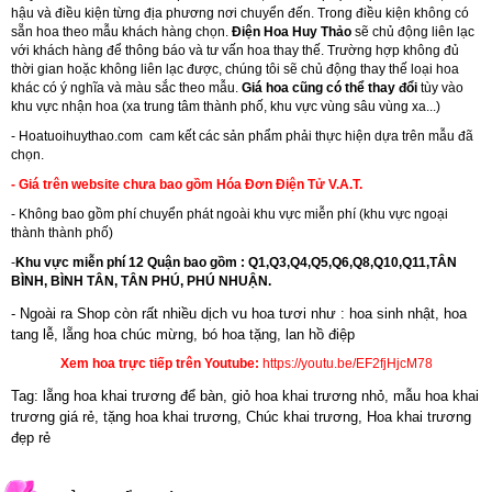
hậu và điều kiện từng địa phương nơi chuyển đến. Trong điều kiện không có
sẵn hoa theo mẫu khách hàng chọn.
Điện Hoa Huy Thảo
sẽ chủ động liên lạc
với khách hàng để thông báo và tư vấn hoa thay thế. Trường hợp không đủ
thời gian hoặc không liên lạc được, chúng tôi sẽ chủ động thay thế loại hoa
khác có ý nghĩa và màu sắc theo mẫu.
Giá hoa cũng có thể thay đổi
tùy vào
khu vực nhận hoa (xa trung tâm thành phố, khu vực vùng sâu vùng xa...)
-
Hoatuoihuythao.com
cam kết các sản phẩm phải thực hiện dựa trên mẫu đã
chọn.
- Giá trên website chưa bao gồm Hóa Đơn Điện Tử V.A.T.
- Không bao gồm phí chuyển phát ngoài khu vực miễn phí (khu vực ngoại
thành thành phố)
-
Khu vực miễn phí 12 Quận bao gồm : Q1,Q3,Q4,Q5,Q6,Q8,Q10,Q11,TÂN
BÌNH, BÌNH TÂN, TÂN PHÚ, PHÚ NHUẬN.
- Ngoài ra Shop còn rất nhiều dịch vu hoa tươi như :
hoa sinh nhật
,
hoa
tang lễ
, l
ẵng hoa chúc mừng
,
bó hoa tặng
,
lan hồ điệp
Xem hoa trực tiếp trên Youtube:
https://youtu.be/EF2fjHjcM78
Tag: lẵng hoa khai trương để bàn, giỏ hoa khai trương nhỏ, mẫu hoa khai
trương giá rẻ, tặng hoa khai trương, Chúc khai trương, Hoa khai trương
đẹp rẻ