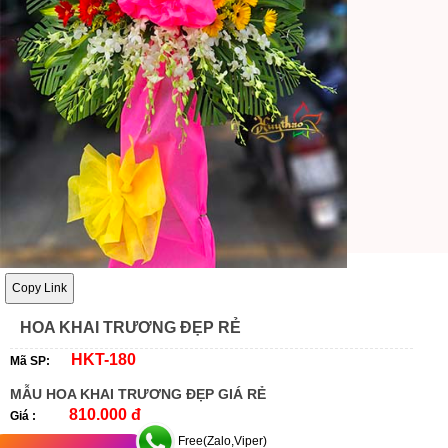
Copy Link
HOA KHAI TRƯƠNG ĐẸP RẺ
HKT-180
Mã SP:
MẪU HOA KHAI TRƯƠNG ĐẸP GIÁ RẺ
810.000 đ
Giá :
Free(Zalo,Viper)