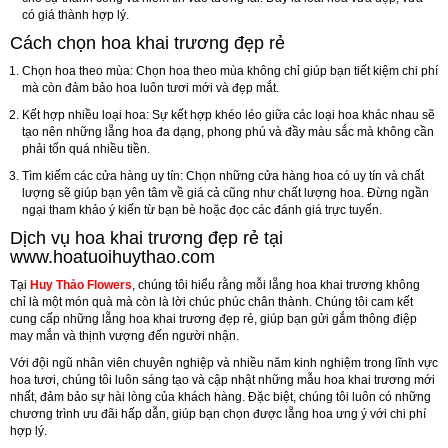
có giá thành hợp lý.
Cách chọn hoa khai trương đẹp rẻ
Chọn hoa theo mùa:
Chọn hoa theo mùa không chỉ giúp bạn tiết kiệm chi phí
mà còn đảm bảo hoa luôn tươi mới và đẹp mắt.
Kết hợp nhiều loại hoa:
Sự kết hợp khéo léo giữa các loại hoa khác nhau sẽ
tạo nên những lẵng hoa đa dạng, phong phú và đầy màu sắc mà không cần
phải tốn quá nhiều tiền.
Tìm kiếm các cửa hàng uy tín:
Chọn những cửa hàng hoa có uy tín và chất
lượng sẽ giúp bạn yên tâm về giá cả cũng như chất lượng hoa. Đừng ngần
ngại tham khảo ý kiến từ bạn bè hoặc đọc các đánh giá trực tuyến.
Dịch vụ hoa khai trương đẹp rẻ tại
www.hoatuoihuythao.com
Tại
Huy Thảo Flowers
, chúng tôi hiểu rằng mỗi lẵng hoa khai trương không
chỉ là một món quà mà còn là lời chúc phúc chân thành. Chúng tôi cam kết
cung cấp những lẵng hoa khai trương đẹp rẻ, giúp bạn gửi gắm thông điệp
may mắn và thịnh vượng đến người nhận.
Với đội ngũ nhân viên chuyên nghiệp và nhiều năm kinh nghiệm trong lĩnh vực
hoa tươi, chúng tôi luôn sáng tạo và cập nhật những mẫu hoa khai trương mới
nhất, đảm bảo sự hài lòng của khách hàng. Đặc biệt, chúng tôi luôn có những
chương trình ưu đãi hấp dẫn, giúp bạn chọn được lẵng hoa ưng ý với chi phí
hợp lý.