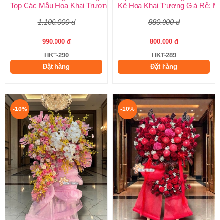
Top Các Mẫu Hoa Khai Trương Tone Vàng Đẹp, Sang Trọng, Gi
Kệ Hoa Khai Trương Giá Rẻ: M
1.100.000 đ
880.000 đ
990.000 đ
800.000 đ
HKT-290
HKT-289
Đặt hàng
Đặt hàng
-10%
-10%