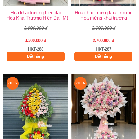
Hoa khai trương hiện đại
Hoa chúc mừng khai trương
Hoa Khai Trương Hiện Đại: Mẫu Đẹp, Sang Trọng & Giao Nhanh
Hoa mừng khai trương
3.900.000 đ
3.000.000 đ
3.500.000 đ
2.700.000 đ
HKT-288
HKT-287
Đặt hàng
Đặt hàng
-10%
-10%