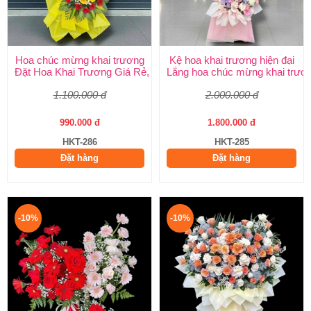
Hoa chúc mừng khai trương
Kệ hoa khai trương hiện đại
Đặt Hoa Khai Trương Giá Rẻ, Đẹp Sang Trọng – Shop Hoa Khai
Lẵng hoa chúc mừng khai trươ
1.100.000 đ
2.000.000 đ
990.000 đ
1.800.000 đ
HKT-286
HKT-285
Đặt hàng
Đặt hàng
-10%
-10%