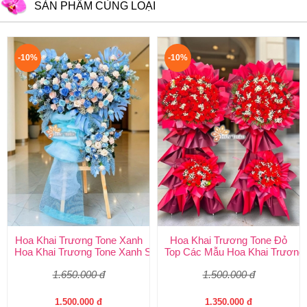
SẢN PHẨM CÙNG LOẠI
-10%
-10%
Hoa Khai Trương Tone Xanh
Hoa Khai Trương Tone Đỏ
Hoa Khai Trương Tone Xanh Sang Trọng, Độc Đáo | Shop Hoa H
Top Các Mẫu Hoa Khai Trương 
1.650.000 đ
1.500.000 đ
1.500.000 đ
1.350.000 đ