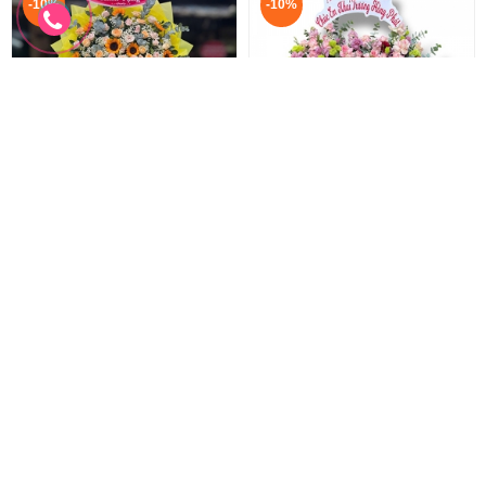
-10%
-10%
Hoa chúc mừng khai trương
Hoa chúc mừng mẫu mới
Lẵng hoa khai trương hồng phát
Hoa khai trương sang trọng
1.100.000 đ
2.200.000 đ
1.000.000 đ
2.000.000 đ
HKT-278
HKT-277
Đặt hàng
Đặt hàng