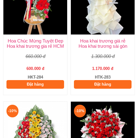
Hoa Chúc Mừng Tuyệt Đẹp
Hoa khai trương giá rẻ
Hoa khai trương gia rẻ HCM
Hoa khai trương sài gòn
660.000 đ
1.300.000 đ
600.000 đ
1.170.000 đ
HKT-284
HTK-283
Đặt hàng
Đặt hàng
-10%
-10%