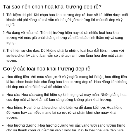
Tại sao nên chọn hoa khai trương đẹp rẻ?
Tiết kiệm chi phí:
Khi chọn hoa khai trương đẹp rẻ, bạn sẽ tiết kiệm được một
khoản chi phí đáng kể mà vẫn có thể gửi gắm những lời chúc tốt đẹp và ý
nghĩa.
Đa dạng về mẫu mã:
Trên thị trường hiện nay có rất nhiều loại hoa khai
trương với mức giá phải chăng nhưng vẫn đảm bảo tính thẩm mỹ và sang
trọng.
Thể hiện sự chu đáo:
Dù không phải là những loại hoa đắt tiền, nhưng với
sự lựa chọn kỹ càng, bạn vẫn có thể tạo ra những lẵng hoa đẹp mắt và ấn
tượng.
Gợi ý các loại hoa khai trương đẹp rẻ
Hoa đồng tiền:
Với màu sắc rực rỡ và ý nghĩa mang lại tài lộc, hoa đồng tiền
là lựa chọn hoàn hảo cho lẵng hoa khai trương đẹp rẻ. Hoa đồng tiền không
chỉ đẹp mà còn rất bền và dễ chăm sóc.
Hoa cúc:
Hoa cúc vàng thể hiện sự kính trọng và may mắn. Những lẵng hoa
cúc đẹp mắt và tươi tắn sẽ làm sáng bừng không gian khai trương.
Hoa hồng:
Hoa hồng là lựa chọn phổ biến và dễ dàng kết hợp. Hoa hồng
đỏ, vàng hay cam đều mang lại sự rực rỡ và phấn khởi cho ngày khai
trương.
Hoa hướng dương:
Hoa hướng dương với sắc vàng tươi sáng tượng trưng
cho sự thành công và niềm tin vào tương lai. Đây là loài hoa vừa đẹp, vừa