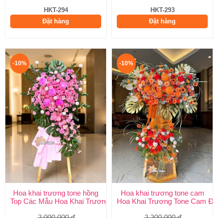
HKT-294
HKT-293
Đặt hàng
Đặt hàng
-10%
-10%
Hoa khai trương tone hồng
Hoa khai trương tone cam
Top Các Mẫu Hoa Khai Trương Tone Hồng Đẹp, Sang Trọng, Giá
Hoa Khai Trương Tone Cam Đẹ
2.000.000 đ
2.200.000 đ