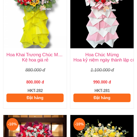
Hoa Khai Trương Chúc Mừng
Hoa Chúc Mừng
Kệ hoa giá rẻ
Hoa kỷ niệm ngày thành lập côn
880.000 đ
1.100.000 đ
800.000 đ
990.000 đ
HKT-282
HKT-281
Đặt hàng
Đặt hàng
-10%
-10%