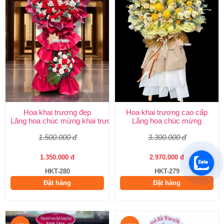
Hoa khai trương đẹp
Hoa khai trương cao cấp
Lãng hoa chúc mừng khai trương
Lẵng hoa chúc mừng
1.500.000 đ
3.300.000 đ
1.350.000 đ
2.970.000 đ
HKT-280
HKT-279
Đặt hàng
Đặt hàng