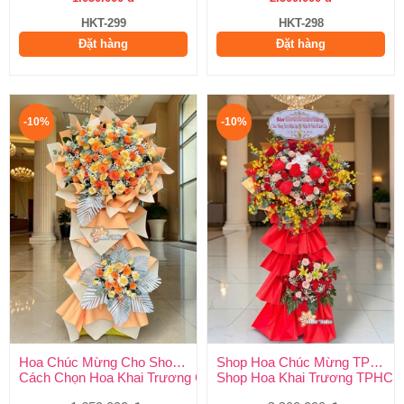
HKT-299
HKT-298
Đặt hàng
Đặt hàng
-10%
-10%
Hoa Chúc Mừng Cho Showroom
Shop Hoa Chúc Mừng TPHCM
Cách Chọn Hoa Khai Trương Cho Showroom Sang Trọng & Chu
Shop Hoa Khai Trương TPHCM 