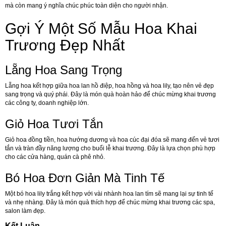
mà còn mang ý nghĩa chúc phúc toàn diện cho người nhận.
Gợi Ý Một Số Mẫu Hoa Khai
Trương Đẹp Nhất
Lẵng Hoa Sang Trọng
Lẵng hoa kết hợp giữa hoa lan hồ điệp, hoa hồng và hoa lily, tạo nên vẻ đẹp
sang trọng và quý phái. Đây là món quà hoàn hảo để chúc mừng khai trương
các công ty, doanh nghiệp lớn.
Giỏ Hoa Tươi Tắn
Giỏ hoa đồng tiền, hoa hướng dương và hoa cúc đại đóa sẽ mang đến vẻ tươi
tắn và tràn đầy năng lượng cho buổi lễ khai trương. Đây là lựa chọn phù hợp
cho các cửa hàng, quán cà phê nhỏ.
Bó Hoa Đơn Giản Mà Tinh Tế
Một bó hoa lily trắng kết hợp với vài nhành hoa lan tím sẽ mang lại sự tinh tế
và nhẹ nhàng. Đây là món quà thích hợp để chúc mừng khai trương các spa,
salon làm đẹp.
Kết Luận