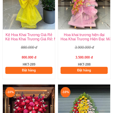
Kệ Hoa Khai Trương Giá Rẻ
Hoa khai trương hiện đại
Kệ Hoa Khai Trương Giá Rẻ: Mẫu Đẹp, Sang Trọng & Giao Nha
Hoa Khai Trương Hiện Đại: Mẫ
880.000 đ
3.900.000 đ
800.000 đ
3.500.000 đ
HKT-289
HKT-288
Đặt hàng
Đặt hàng
-10%
-10%