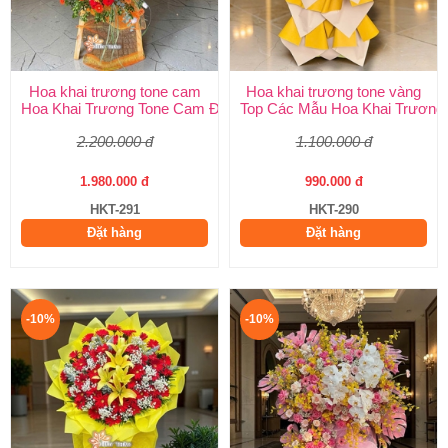
Hoa khai trương tone cam
Hoa khai trương tone vàng
Hoa Khai Trương Tone Cam Đẹp, Sang Trọng, Rực Rỡ Nhất H
Top Các Mẫu Hoa Khai Trương
2.200.000 đ
1.100.000 đ
1.980.000 đ
990.000 đ
HKT-291
HKT-290
Đặt hàng
Đặt hàng
-10%
-10%