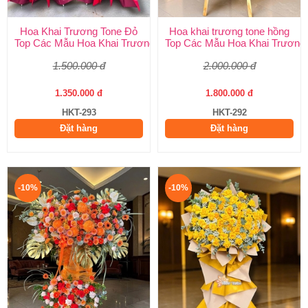
Hoa Khai Trương Tone Đỏ
Hoa khai trương tone hồng
Top Các Mẫu Hoa Khai Trương Tone Đỏ Đẹp, Sang Trọng, Giá R
Top Các Mẫu Hoa Khai Trương 
1.500.000 đ
2.000.000 đ
1.350.000 đ
1.800.000 đ
HKT-293
HKT-292
Đặt hàng
Đặt hàng
-10%
-10%