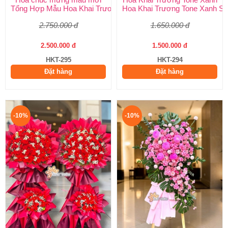
Tổng Hợp Mẫu Hoa Khai Trương Mới Nhất 2026 – Shop Hoa Ch
Hoa Khai Trương Tone Xanh Sa
2.750.000 đ
1.650.000 đ
2.500.000 đ
1.500.000 đ
HKT-295
HKT-294
Đặt hàng
Đặt hàng
-10%
-10%