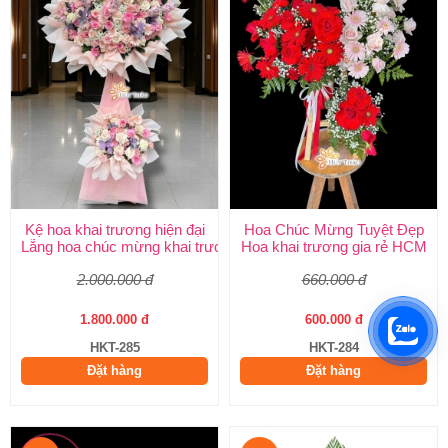
Kệ hoa khai trương hiện đại
Hoa Chúc Mừng Tuyệt Đẹp
Lẵng hoa chúc mừng khai trương
Hoa khai trương gia rẻ HCM
2.000.000 đ
660.000 đ
1.800.000 đ
600.000 đ
HKT-285
HKT-284
Đặt hàng
Đặt hàng