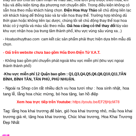
thay đổi đôi chút do cảm nhận về màu sắc, hoa tươi phụ thuộc theo mùa, khí
hậu và điều kiện từng địa phương nơi chuyển đến. Trong điều kiện không có
sẵn hoa theo mẫu khách hàng chọn.
Điện Hoa Huy Thảo
sẽ chủ động liên lạc
với khách hàng để thông báo và tư vấn hoa thay thế. Trường hợp không đủ
thời gian hoặc không liên lạc được, chúng tôi sẽ chủ động thay thế loại hoa
khác có ý nghĩa và màu sắc theo mẫu.
Giá hoa cũng có thể thay đổi
tùy vào
khu vực nhận hoa (xa trung tâm thành phố, khu vực vùng sâu vùng xa...)
-
Hoatuoihuythao.com
cam kết các sản phẩm phải thực hiện dựa trên mẫu đã
chọn.
- Giá trên website chưa bao gồm Hóa Đơn Điện Tử V.A.T.
- Không bao gồm phí chuyển phát ngoài khu vực miễn phí (khu vực ngoại
thành thành phố)
-
Khu vực miễn phí 12 Quận bao gồm : Q1,Q3,Q4,Q5,Q6,Q8,Q10,Q11,TÂN
BÌNH, BÌNH TÂN, TÂN PHÚ, PHÚ NHUẬN.
- Ngoài ra Shop còn rất nhiều dịch vu hoa tươi như :
hoa sinh nhật
,
hoa
tang lễ
, l
ẵng hoa chúc mừng
,
bó hoa tặng
,
lan hồ điệp
Xem hoa trực tiếp trên Youtube:
https://youtu.be/EF2fjHjcM78
Tag: lẵng hoa khai trương để bàn, giỏ hoa khai trương nhỏ, mẫu hoa khai
trương giá rẻ, tặng hoa khai trương, Chúc khai trương, Hoa Khai Trương
Đẹp Nhất