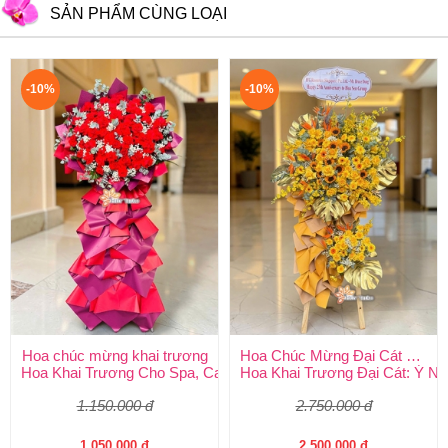
SẢN PHẨM CÙNG LOẠI
-10%
-10%
Hoa chúc mừng khai trương
Hoa Chúc Mừng Đại Cát Đại Lợi
Hoa Khai Trương Cho Spa, Cafe: Tóm Tắt Cách Chọn & Mẫu H
Hoa Khai Trương Đại Cát: Ý N
1.150.000 đ
2.750.000 đ
1.050.000 đ
2.500.000 đ