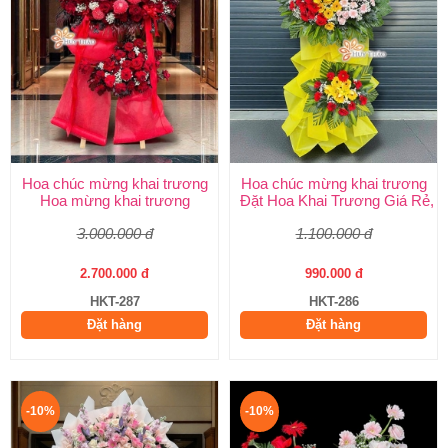
Hoa chúc mừng khai trương
Hoa chúc mừng khai trương
Hoa mừng khai trương
Đặt Hoa Khai Trương Giá Rẻ, 
3.000.000 đ
1.100.000 đ
2.700.000 đ
990.000 đ
HKT-287
HKT-286
Đặt hàng
Đặt hàng
-10%
-10%