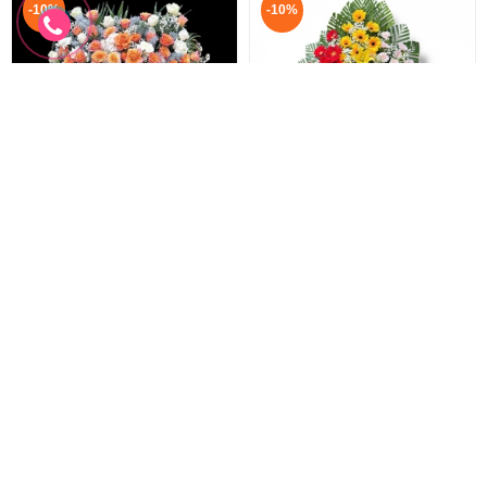
-10%
-10%
Hoa khai trương giá rẻ
Hoa Khai Trương Chúc Mừng
Hoa khai trương sài gòn
Kệ hoa giá rẻ
1.300.000 đ
880.000 đ
1.170.000 đ
800.000 đ
HTK-283
HKT-282
Đặt hàng
Đặt hàng