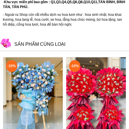
-
Khu vực miễn phí bao gồm : Q1,Q3,Q4,Q5,Q6,Q8,Q10,Q11,TÂN BÌNH, BÌNH
TÂN, TÂN PHÚ.
- Ngoài ra Shop còn rất nhiều dịch vu hoa tươi như :
hoa sinh nhật
,
hoa khai
trương
,
hoa tang lễ
,
hoa cưới
,
xe hoa
,
lẵng hoa chúc mừng
,
bó hoa tặng
,
lan
hồ điệp
,
cổng hoa tươi
,
hoa để bàn hội nghị.
SẢN PHẨM CÙNG LOẠI
-10%
-10%