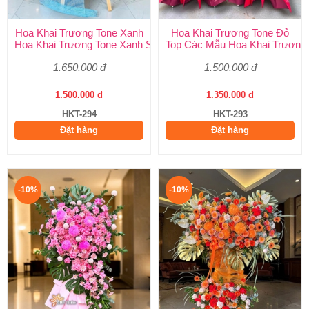
Hoa Khai Trương Tone Xanh
Hoa Khai Trương Tone Đỏ
Hoa Khai Trương Tone Xanh Sang Trọng, Độc Đáo | Shop Hoa H
Top Các Mẫu Hoa Khai Trương 
1.650.000 đ
1.500.000 đ
1.500.000 đ
1.350.000 đ
HKT-294
HKT-293
Đặt hàng
Đặt hàng
-10%
-10%