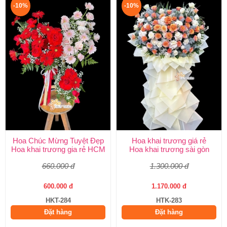
-10%
-10%
Hoa Chúc Mừng Tuyệt Đẹp
Hoa khai trương giá rẻ
Hoa khai trương gia rẻ HCM
Hoa khai trương sài gòn
660.000 đ
1.300.000 đ
600.000 đ
1.170.000 đ
HKT-284
HTK-283
Đặt hàng
Đặt hàng