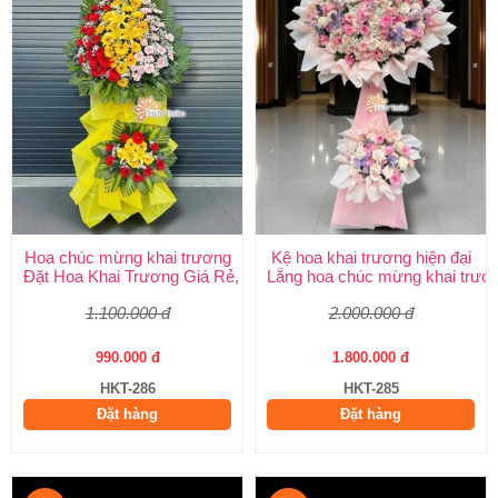
Hoa chúc mừng khai trương
Kệ hoa khai trương hiện đại
Đặt Hoa Khai Trương Giá Rẻ, Đẹp Sang Trọng – Shop Hoa Khai
Lẵng hoa chúc mừng khai trươ
1.100.000 đ
2.000.000 đ
990.000 đ
1.800.000 đ
HKT-286
HKT-285
Đặt hàng
Đặt hàng