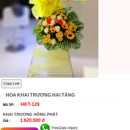
Copy Link
HOA KHAI TRƯƠNG HAI TẦNG
HKT-129
Mã SP:
KHAI TRƯƠNG HỒNG PHÁT
1.620.000 đ
Giá :
Free(Zalo,Viper)