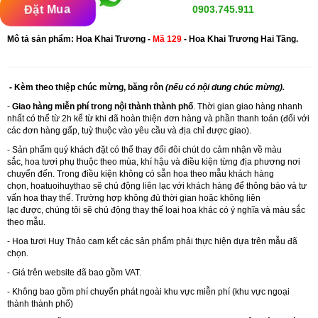
Đặt Mua
0903.745.911
Mô tả sản phẩm: Hoa Khai Trương -
Mã 129
- Hoa Khai Trương Hai Tầng.
- Kèm theo thiệp chúc mừng, băng rôn
(nếu có nội dung chúc mừng).
-
Giao hàng miễn phí trong nội thành thành phố
. Thời gian giao hàng nhanh
nhất có thể từ 2h kể từ khi đã hoàn thiện đơn hàng và phần thanh toán (đối với
các đơn hàng gấp, tuỳ thuộc vào yêu cầu và địa chỉ được giao).
- Sản phẩm quý khách đặt có thể thay đổi đôi chút do cảm nhận về màu
sắc, hoa tươi phụ thuộc theo mùa, khí hậu và điều kiện từng địa phương nơi
chuyển đến. Trong điều kiện không có sẵn hoa theo mẫu khách hàng
chọn, hoatuoihuythao sẽ chủ động liên lạc với khách hàng để thông báo và tư
vấn hoa thay thế. Trường hợp không đủ thời gian hoặc không liên
lạc được, chúng tôi sẽ chủ động thay thế loại hoa khác có ý nghĩa và màu sắc
theo mẫu.
-
Hoa tươi Huy Thảo
cam kết các sản phẩm phải thực hiện dựa trên mẫu đã
chọn.
- Giá trên website đã bao gồm VAT.
- Không bao gồm phí chuyển phát ngoài khu vực miễn phí (khu vực ngoại
thành thành phố)