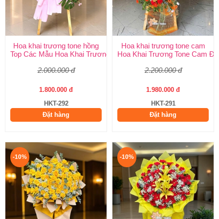
Hoa khai trương tone hồng
Hoa khai trương tone cam
Top Các Mẫu Hoa Khai Trương Tone Hồng Đẹp, Sang Trọng, Giá
Hoa Khai Trương Tone Cam Đẹ
2.000.000 đ
2.200.000 đ
1.800.000 đ
1.980.000 đ
HKT-292
HKT-291
Đặt hàng
Đặt hàng
-10%
-10%