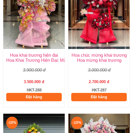
Hoa khai trương hiện đại
Hoa chúc mừng khai trương
Hoa Khai Trương Hiện Đại: Mẫu Đẹp, Sang Trọng & Giao Nhanh
Hoa mừng khai trương
3.900.000 đ
3.000.000 đ
3.500.000 đ
2.700.000 đ
HKT-288
HKT-287
Đặt hàng
Đặt hàng
-10%
-10%