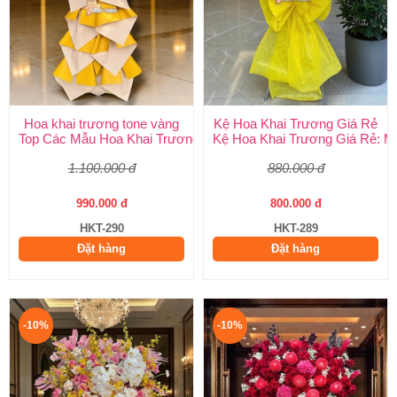
Hoa khai trương tone vàng
Kệ Hoa Khai Trương Giá Rẻ
Top Các Mẫu Hoa Khai Trương Tone Vàng Đẹp, Sang Trọng, Gi
Kệ Hoa Khai Trương Giá Rẻ: M
1.100.000 đ
880.000 đ
990.000 đ
800.000 đ
HKT-290
HKT-289
Đặt hàng
Đặt hàng
-10%
-10%