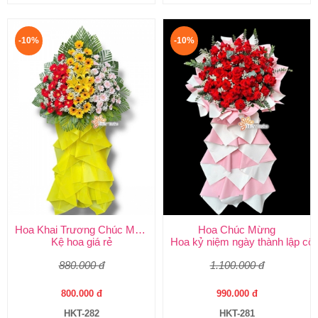
-10%
-10%
Hoa Khai Trương Chúc Mừng
Hoa Chúc Mừng
Kệ hoa giá rẻ
Hoa kỷ niệm ngày thành lập côn
880.000 đ
1.100.000 đ
800.000 đ
990.000 đ
HKT-282
HKT-281