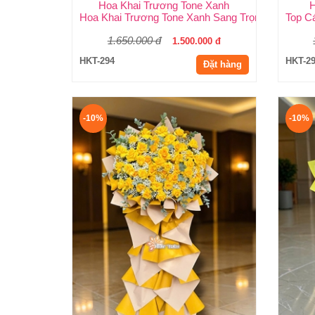
Hoa Khai Trương Tone Xanh
H
Hoa Khai Trương Tone Xanh Sang Trọng, Độc Đáo
Top C
1.650.000 đ
1.500.000 đ
HKT-294
HKT-2
Đặt hàng
-10%
-10%