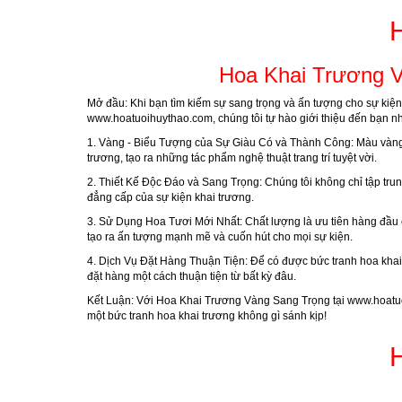
Hoa Khai Trương V
Mở đầu:
Khi bạn tìm kiếm sự sang trọng và ấn tượng cho sự kiện
www.hoatuoihuythao.com
, chúng tôi tự hào giới thiệu đến bạn 
1. Vàng - Biểu Tượng của Sự Giàu Có và Thành Công:
Màu vàng 
trương, tạo ra những tác phẩm nghệ thuật trang trí tuyệt vời.
2. Thiết Kế Độc Đáo và Sang Trọng:
Chúng tôi không chỉ tập tru
đẳng cấp của sự kiện khai trương.
3. Sử Dụng Hoa Tươi Mới Nhất:
Chất lượng là ưu tiên hàng đầu 
tạo ra ấn tượng mạnh mẽ và cuốn hút cho mọi sự kiện.
4. Dịch Vụ Đặt Hàng Thuận Tiện:
Để có được bức tranh hoa khai 
đặt hàng một cách thuận tiện từ bất kỳ đâu.
Kết Luận:
Với Hoa Khai Trương Vàng Sang Trọng tại
www.hoatu
một bức tranh hoa khai trương không gì sánh kịp!