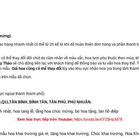
 mừng).
iao hàng nhanh nhất có thể từ 2h kể từ khi đã hoàn thiện đơn hàng và phần thanh t
 có thể thay đổi đôi chút do cảm nhận về màu sắc, hoa tươi phụ thuộc theo mùa, k
y Thảo
sẽ chủ động liên lạc với khách hàng để thông báo và tư vấn hoa thay thế.
eo mẫu.
Giá hoa cũng có thể thay đổi
tùy vào khu vực nhận hoa (xa trung tâm thành
 trên mẫu đã chọn.
ực ngoại thành thành phố)
10,Q11,TÂN BÌNH, BÌNH TÂN, TÂN PHÚ, PHÚ NHUẬN.
h nhật
,
hoa tang lễ
, l
ẵng hoa chúc mừng
,
bó hoa tặng
,
lan hồ điệp
Xem hoa trực tiếp trên Youtube:
https://youtu.be/EF2fjHjcM78
, mẫu hoa khai trương giá rẻ, tặng hoa khai trương, Chúc khai trương, Hoa 