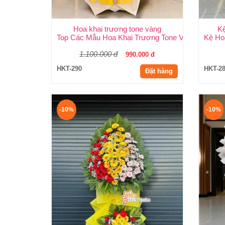
Hoa khai trương tone vàng
K
Top Các Mẫu Hoa Khai Trương Tone Vàng Đẹp, S
Kệ Ho
1.100.000 đ
990.000 đ
HKT-290
HKT-2
Đặt hàng
-10%
-10%