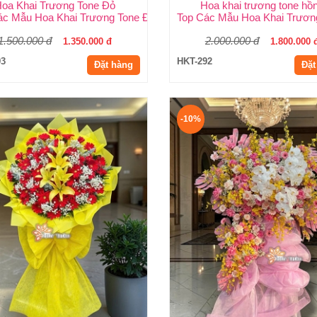
oa Khai Trương Tone Đỏ
Hoa khai trương tone hồ
 | Shop Hoa Huy Thảo
ác Mẫu Hoa Khai Trương Tone Đỏ Đẹp, Sang Trọng, Giá Rẻ Tại TP
Top Các Mẫu Hoa Khai Trươn
1.500.000 đ
2.000.000 đ
1.350.000 đ
1.800.000 
93
HKT-292
Đặt hàng
Đặt
-10%