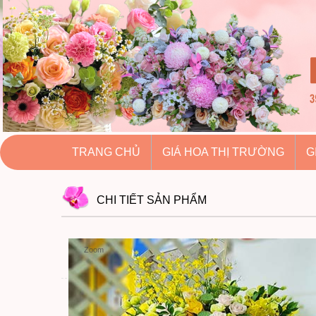
hoatuoihuythao.com
hoatuoihuythao.com
//hoatuoihuythao.com/
TRANG CHỦ
GIÁ HOA THỊ TRƯỜNG
G
CHI TIẾT
SẢN PHẨM
Zoom