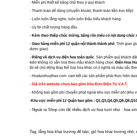
- Miễn phí thiết kế băng chữ theo ý quý khách
- Thanh toán dể dàng (chuyển khoản, thanh toán tiền trực tiếp)
- Luôn luôn lắng nghe, luôn luôn thấu hiểu khách hàng.
- Uy tín chất lượng hàng đầu.
- Kèm theo thiệp chúc mừng, băng rôn
(nếu có nội dung chúc
-
Giao hàng miễn phí 12 quận nội thành thành phố
. Thời gian g
được giao).
-
Riêng về dịch vụ điện hoa toàn quốc
. Sản phẩm quý khách đặt
kiện không có sẵn hoa theo mẫu khách hàng chọn.
Điện Hoa Hu
tôi sẽ chủ động thay thế loại hoa khác có ý nghĩa và màu sắc th
-
Hoatuoihuythao.com
cam kết các sản phẩm phải thực hiện dựa
- Giá trên website chưa bao gồm Hóa Đơn Điện Tử V.A.T.
- Không bao gồm phí chuyển phát ngoài khu vực miễn phí (khu v
-
Khu vực miễn phí 12 Quận bao gồm : Q1,Q3,Q4,Q5,Q6,Q8,Q
- Ngoài ra Shop còn rất nhiều dịch vu hoa tươi như :
hoa sin
Tag: lẵng hoa khai trương để bàn, giỏ hoa khai trương nhỏ