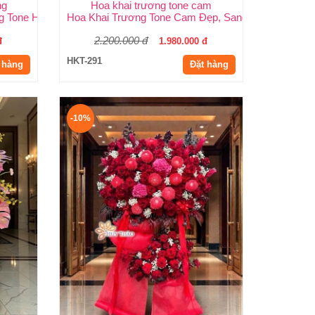
ng
Hoa khai trương tone cam
.HCM
g Tone Hồng Đẹp, Sang Trọng, Giá Rẻ Tại TP.HCM
Hoa Khai Trương Tone Cam Đẹp, Sang Trọng, Rực 
2.200.000 đ
đ
1.980.000 đ
HKT-291
 hàng
Đặt hàng
-10%