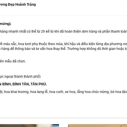
rương Đẹp Hoành Tráng
 mừng).
 hàng nhanh nhất có thể từ 2h kể từ khi đã hoàn thiện đơn hàng và phần thanh toán
về màu sắc, hoa tươi phụ thuộc theo mùa, khí hậu và điều kiện từng địa phương n
 hàng để thông báo và tư vấn hoa thay thế. Trường hợp không đủ thời gian hoặc kh
trên mẫu đã chọn.
ực ngoại thành thành phố)
ÂN BÌNH, BÌNH TÂN, TÂN PHÚ.
ật
,
hoa khai trương
,
hoa tang lễ
,
hoa cưới
,
xe hoa
,
lẵng hoa chúc mừng
,
bó hoa tặ