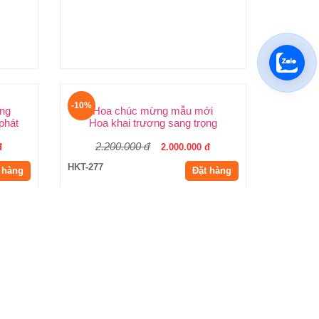
Hoa khai trương cao cấp
rương
Lẵng hoa chúc mừng
3.300.000 đ
đ
2.970.000 đ
HKT-279
 hàng
Đặt hàng
-10%