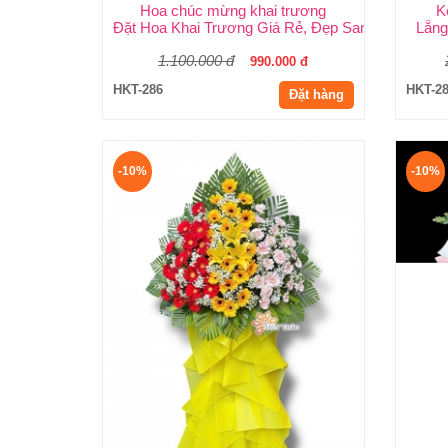
Hoa chúc mừng khai trương
K
Đặt Hoa Khai Trương Giá Rẻ, Đẹp Sang Trọng – 
Lẵng
1.100.000 đ
990.000 đ
HKT-286
HKT-2
Đặt hàng
-10%
-10%