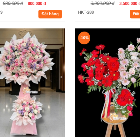
880.000 đ
3.900.000 đ
800.000 đ
3.500.000 
89
HKT-288
Đặt hàng
Đặt
-10%