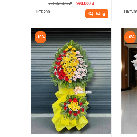
1.100.000 đ
990.000 đ
HKT-290
HKT-2
Đặt hàng
-10%
-10%