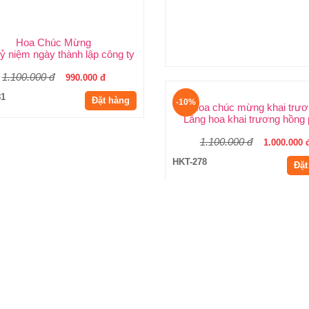
Hoa Chúc Mừng
Hoa khai trương đẹp
ỷ niệm ngày thành lập công ty
Lãng hoa chúc mừng khai t
1.100.000 đ
1.500.000 đ
990.000 đ
1.350.000 
81
HKT-280
Đặt hàng
Đặt
-10%