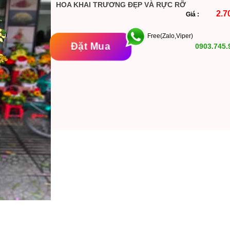
HOA KHAI TRƯƠNG ĐẸP VÀ RỰC RỠ
2.7
Giá :
Free(Zalo,Viper)
Đặt Mua
0903.745.