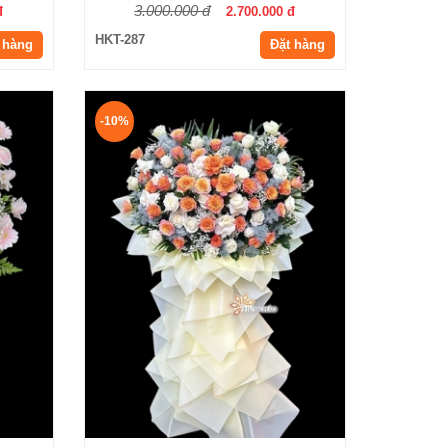
3.000.000 đ
đ
2.700.000 đ
HKT-287
 hàng
Đặt hàng
-10%