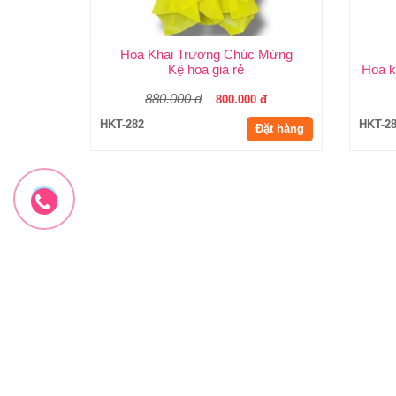
Hoa Khai Trương Chúc Mừng
Kệ hoa giá rẻ
Hoa k
880.000 đ
800.000 đ
HKT-282
HKT-2
Đặt hàng
-10%
-10%