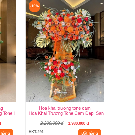
-10%
ng
Hoa khai trương tone cam
.HCM
g Tone Hồng Đẹp, Sang Trọng, Giá Rẻ Tại TP.HCM
Hoa Khai Trương Tone Cam Đẹp, Sang Trọng, Rực 
2.200.000 đ
đ
1.980.000 đ
HKT-291
 hàng
Đặt hàng