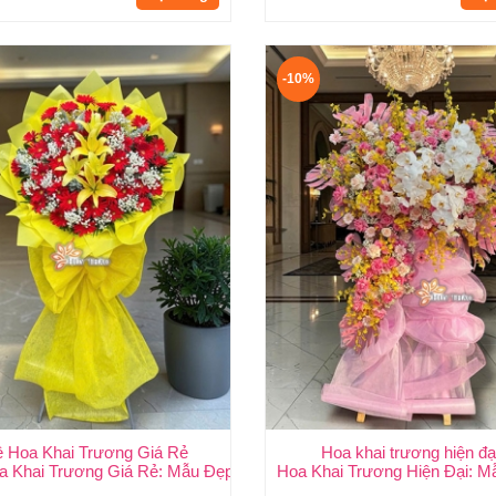
-10%
ệ Hoa Khai Trương Giá Rẻ
Hoa khai trương hiện đạ
ang Trọng, Giá Rẻ Nhất HCMC
a Khai Trương Giá Rẻ: Mẫu Đẹp, Sang Trọng & Giao Nhanh TP.HCM
Hoa Khai Trương Hiện Đại: M