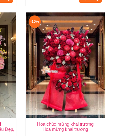
-10%
i
Hoa chúc mừng khai trương
 | Huy Thảo
ẫu Đẹp, Sang Trọng & Giao Nhanh TP.HCM | Huy Thảo
Hoa mừng khai trương