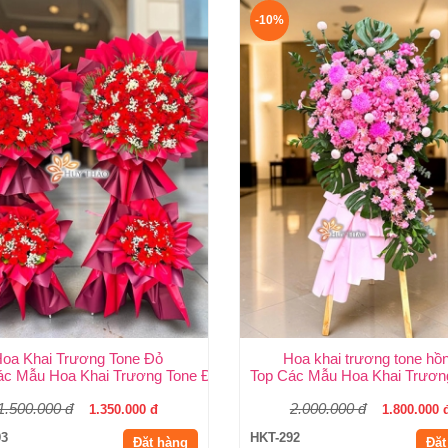
-10%
oa Khai Trương Tone Đỏ
Hoa khai trương tone hồ
 | Shop Hoa Huy Thảo
ác Mẫu Hoa Khai Trương Tone Đỏ Đẹp, Sang Trọng, Giá Rẻ Tại TP
Top Các Mẫu Hoa Khai Trươn
1.500.000 đ
2.000.000 đ
1.350.000 đ
1.800.000 
93
HKT-292
Đặt hàng
Đặt