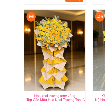
-10%
-10%
Hoa khai trương tone vàng
K
Top Các Mẫu Hoa Khai Trương Tone Vàng Đẹp, S
Kệ Ho