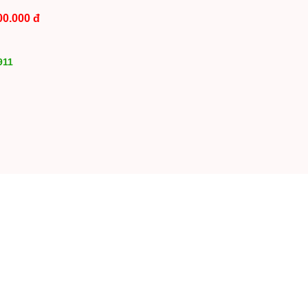
00.000 đ
911