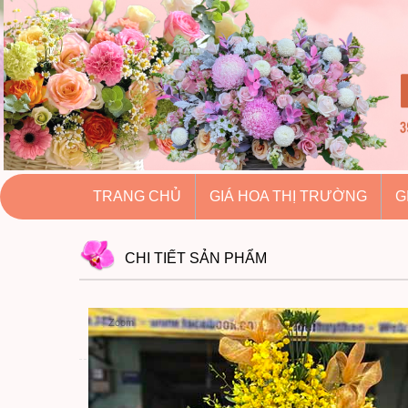
hoatuoihuythao.com
hoatuoihuythao.com
//hoatuoihuythao.com/
TRANG CHỦ
GIÁ HOA THỊ TRƯỜNG
G
CHI TIẾT
SẢN PHẨM
Zoom