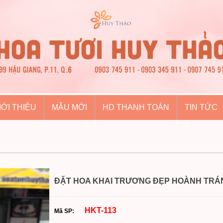
IỚI THIỆU
MẪU MỚI
HD THANH TOÁN
TIN TỨC
ĐẶT HOA KHAI TRƯƠNG ĐẸP HOÀNH TRÁ
HKT-113
Mã SP: