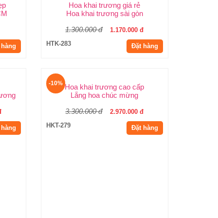
ẹp
Hoa khai trương giá rẻ
HCM
Hoa khai trương sài gòn
1.300.000 đ
1.170.000 đ
HTK-283
 hàng
Đặt hàng
-10%