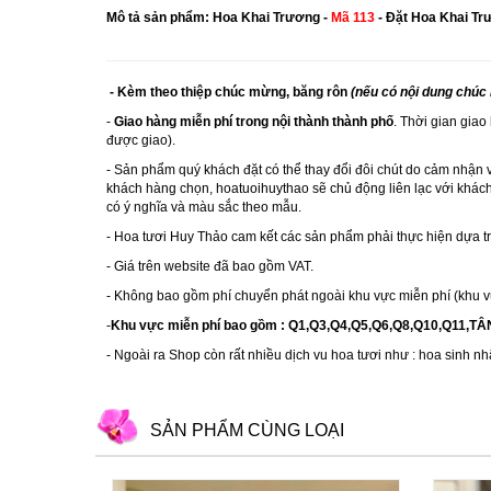
Mô tả sản phẩm: Hoa Khai Trương -
Mã 113
- Đặt Hoa Khai T
- Kèm theo thiệp chúc mừng, băng rôn
(nếu có nội dung chúc
-
Giao hàng miễn phí trong nội thành thành phố
. Thời gian giao
được giao).
- Sản phẩm quý khách đặt có thể thay đổi đôi chút do cảm nhận 
khách hàng chọn, hoatuoihuythao sẽ chủ động liên lạc với khách
có ý nghĩa và màu sắc theo mẫu.
-
Hoa tươi Huy Thảo
cam kết các sản phẩm phải thực hiện dựa 
- Giá trên website đã bao gồm VAT.
- Không bao gồm phí chuyển phát ngoài khu vực miễn phí (khu v
-
Khu vực miễn phí bao gồm : Q1,Q3,Q4,Q5,Q6,Q8,Q10,Q11,T
- Ngoài ra Shop còn rất nhiều dịch vu hoa tươi như :
hoa sinh nh
SẢN PHẨM CÙNG LOẠI