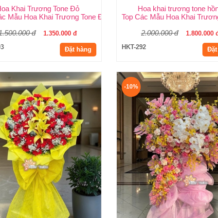
oa Khai Trương Tone Đỏ
Hoa khai trương tone hồ
 | Shop Hoa Huy Thảo
ác Mẫu Hoa Khai Trương Tone Đỏ Đẹp, Sang Trọng, Giá Rẻ Tại TP
Top Các Mẫu Hoa Khai Trươn
1.500.000 đ
2.000.000 đ
1.350.000 đ
1.800.000 
93
HKT-292
Đặt hàng
Đặt
-10%