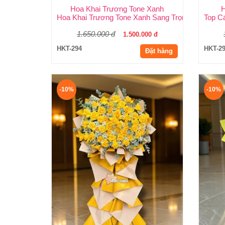
Hoa Khai Trương Tone Xanh
H
Hoa Khai Trương Tone Xanh Sang Trọng, Độc Đáo
Top C
1.650.000 đ
1.500.000 đ
HKT-294
HKT-2
Đặt hàng
-10%
-10%