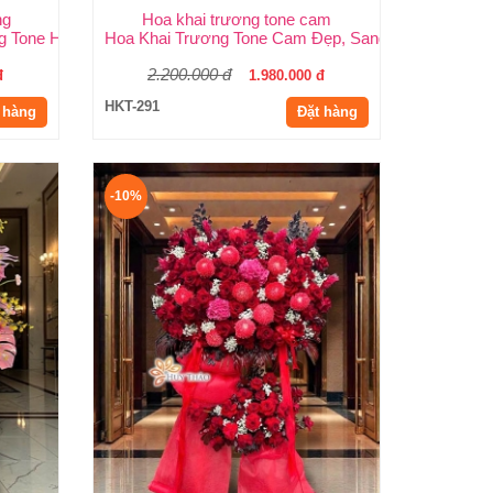
ng
Hoa khai trương tone cam
.HCM
g Tone Hồng Đẹp, Sang Trọng, Giá Rẻ Tại TP.HCM
Hoa Khai Trương Tone Cam Đẹp, Sang Trọng, Rực 
2.200.000 đ
đ
1.980.000 đ
HKT-291
 hàng
Đặt hàng
-10%