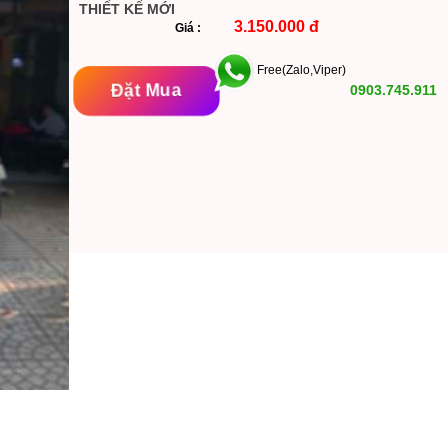
THIẾT KẾ MỚI
3.150.000 đ
Giá :
Free(Zalo,Viper)
Đặt Mua
0903.745.911