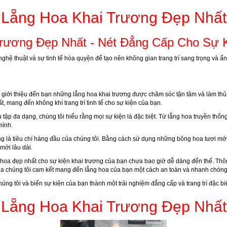
Lẵng Hoa Khai Trương Đẹp Nhất
rương Đẹp Nhất - Nét Đẳng Cấp Cho Sự 
hệ thuật và sự tinh tế hòa quyện để tạo nên không gian trang trí sang trọng và ấ
 giới thiệu đến bạn những lẵng hoa khai trương được chăm sóc tận tâm và làm th
, mang đến không khí trang trí tinh tế cho sự kiện của bạn.
 tập đa dạng, chúng tôi hiểu rằng mọi sự kiện là đặc biệt. Từ lẵng hoa truyền thố
mình.
g là tiêu chí hàng đầu của chúng tôi. Bằng cách sử dụng những bông hoa tươi mới
mới lâu dài.
 hoa đẹp nhất cho sự kiện khai trương của bạn chưa bao giờ dễ dàng đến thế. Thôn
ủa chúng tôi cam kết mang đến lẵng hoa của bạn một cách an toàn và nhanh chóng
úng tôi và biến sự kiện của bạn thành một trải nghiệm đẳng cấp và trang trí đặc b
Lẵng Hoa Khai Trương Đẹp Nhất