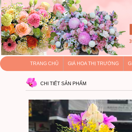
hoatuoihuythao.com
hoatuoihuythao.com
//hoatuoihuythao.com/
TRANG CHỦ
GIÁ HOA THỊ TRƯỜNG
G
CHI TIẾT
SẢN PHẨM
Zoom