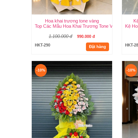
Hoa khai trương tone vàng
K
Top Các Mẫu Hoa Khai Trương Tone Vàng Đẹp, S
Kệ Ho
1.100.000 đ
990.000 đ
HKT-290
HKT-2
Đặt hàng
-10%
-10%