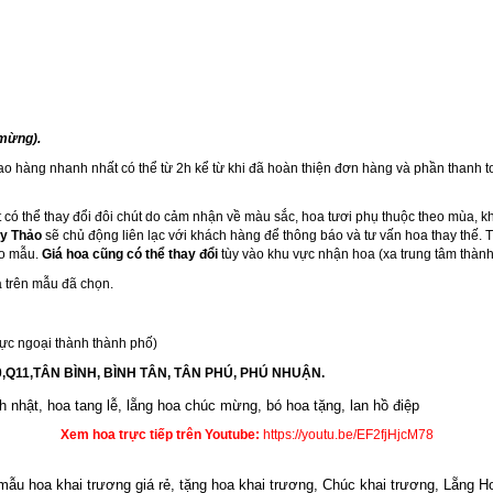
 mừng).
iao hàng nhanh nhất có thể từ 2h kể từ khi đã hoàn thiện đơn hàng và phần thanh t
 có thể thay đổi đôi chút do cảm nhận về màu sắc, hoa tươi phụ thuộc theo mùa, k
y Thảo
sẽ chủ động liên lạc với khách hàng để thông báo và tư vấn hoa thay thế.
eo mẫu.
Giá hoa cũng có thể thay đổi
tùy vào khu vực nhận hoa (xa trung tâm thành
 trên mẫu đã chọn.
ực ngoại thành thành phố)
10,Q11,TÂN BÌNH, BÌNH TÂN, TÂN PHÚ, PHÚ NHUẬN.
h nhật
,
hoa tang lễ
, l
ẵng hoa chúc mừng
,
bó hoa tặng
,
lan hồ điệp
Xem hoa trực tiếp trên Youtube:
https://youtu.be/EF2fjHjcM78
, mẫu hoa khai trương giá rẻ, tặng hoa khai trương, Chúc khai trương, Lẵng