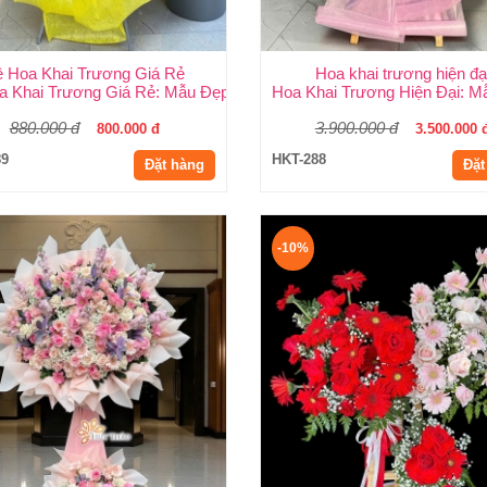
ệ Hoa Khai Trương Giá Rẻ
Hoa khai trương hiện đạ
ang Trọng, Giá Rẻ Nhất HCMC
a Khai Trương Giá Rẻ: Mẫu Đẹp, Sang Trọng & Giao Nhanh TP.HCM
Hoa Khai Trương Hiện Đại: M
880.000 đ
3.900.000 đ
800.000 đ
3.500.000 
89
HKT-288
Đặt hàng
Đặt
-10%