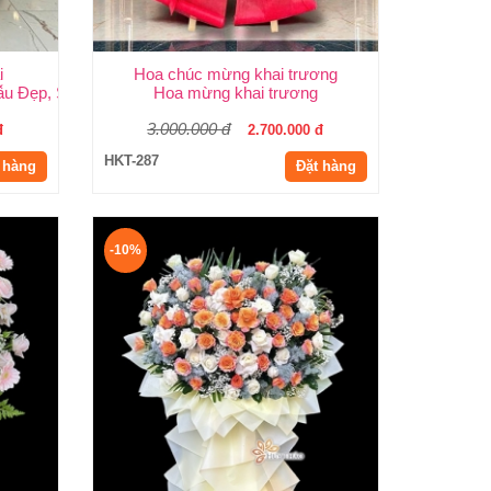
i
Hoa chúc mừng khai trương
 | Huy Thảo
ẫu Đẹp, Sang Trọng & Giao Nhanh TP.HCM | Huy Thảo
Hoa mừng khai trương
3.000.000 đ
đ
2.700.000 đ
HKT-287
 hàng
Đặt hàng
-10%