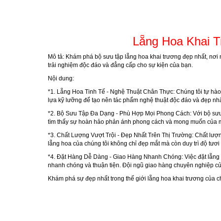
Lẵng Hoa Khai T
Mô tả:
Khám phá bộ sưu tập lẵng hoa khai trương đẹp nhất, nơi ng
trải nghiệm độc đáo và đẳng cấp cho sự kiện của bạn.
Nội dung:
*1.
Lẵng Hoa Tinh Tế - Nghệ Thuật Chân Thực:
Chúng tôi tự hào
lựa kỹ lưỡng để tạo nên tác phẩm nghệ thuật độc đáo và đẹp nhất
*2.
Bộ Sưu Tập Đa Dạng - Phù Hợp Mọi Phong Cách:
Với bộ sưu
tìm thấy sự hoàn hảo phản ánh phong cách và mong muốn của 
*3.
Chất Lượng Vượt Trội - Đẹp Nhất Trên Thị Trường:
Chất lượn
lẵng hoa của chúng tôi không chỉ đẹp mắt mà còn duy trì độ tươi 
*4.
Đặt Hàng Dễ Dàng - Giao Hàng Nhanh Chóng:
Việc đặt lẵng
nhanh chóng và thuận tiện. Đội ngũ giao hàng chuyên nghiệp c
Khám phá sự đẹp nhất trong thế giới lẵng hoa khai trương của ch