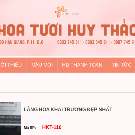
IỚI THIỆU
MẪU MỚI
HD THANH TOÁN
TIN TỨC
LẴNG HOA KHAI TRƯƠNG ĐẸP NHẤT
HKT-110
Mã SP: