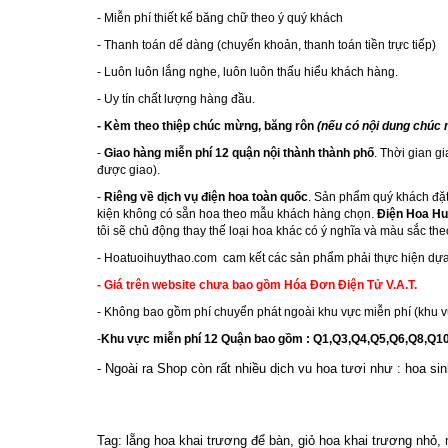
- Miễn phí thiết kế băng chữ theo ý quý khách
- Thanh toán dể dàng (chuyển khoản, thanh toán tiền trực tiếp)
- Luôn luôn lắng nghe, luôn luôn thấu hiểu khách hàng.
- Uy tín chất lượng hàng đầu.
- Kèm theo thiệp chúc mừng, băng rôn
(nếu có nội dung chúc
-
Giao hàng miễn phí 12 quận nội thành thành phố
. Thời gian g
được giao).
-
Riêng về dịch vụ điện hoa toàn quốc
. Sản phẩm quý khách đặt
kiện không có sẵn hoa theo mẫu khách hàng chọn.
Điện Hoa Hu
tôi sẽ chủ động thay thế loại hoa khác có ý nghĩa và màu sắc th
-
Hoatuoihuythao.com
cam kết các sản phẩm phải thực hiện dựa
- Giá trên website chưa bao gồm Hóa Đơn Điện Tử V.A.T.
- Không bao gồm phí chuyển phát ngoài khu vực miễn phí (khu v
-
Khu vực miễn phí 12 Quận bao gồm : Q1,Q3,Q4,Q5,Q6,Q8,Q
- Ngoài ra Shop còn rất nhiều dịch vu hoa tươi như :
hoa sin
Tag: lẵng hoa khai trương để bàn, giỏ hoa khai trương nhỏ