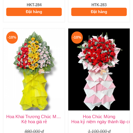
HKT-284
HTK-283
Đặt hàng
Đặt hàng
-10%
-10%
Hoa Khai Trương Chúc Mừng
Hoa Chúc Mừng
Kệ hoa giá rẻ
Hoa kỷ niệm ngày thành lập côn
880.000 đ
1.100.000 đ