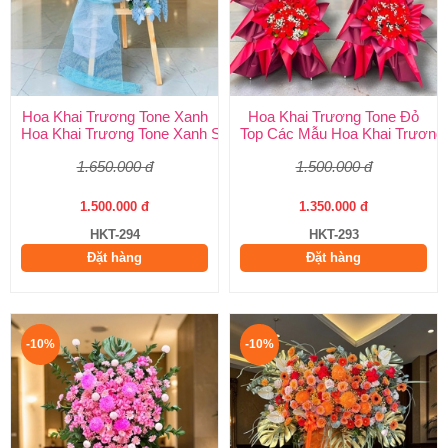
Hoa Khai Trương Tone Xanh
Hoa Khai Trương Tone Đỏ
Hoa Khai Trương Tone Xanh Sang Trọng, Độc Đáo | Shop Hoa H
Top Các Mẫu Hoa Khai Trương 
1.650.000 đ
1.500.000 đ
1.500.000 đ
1.350.000 đ
HKT-294
HKT-293
Đặt hàng
Đặt hàng
-10%
-10%