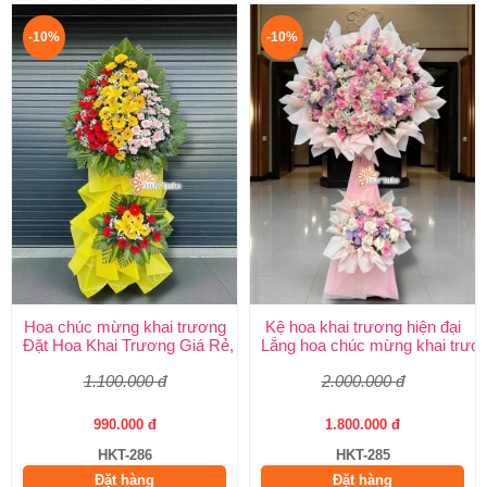
-10%
-10%
Hoa chúc mừng khai trương
Kệ hoa khai trương hiện đại
Đặt Hoa Khai Trương Giá Rẻ, Đẹp Sang Trọng – Shop Hoa Khai
Lẵng hoa chúc mừng khai trươ
1.100.000 đ
2.000.000 đ
990.000 đ
1.800.000 đ
HKT-286
HKT-285
Đặt hàng
Đặt hàng