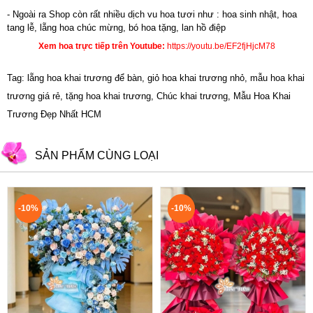
- Ngoài ra Shop còn rất nhiều dịch vu hoa tươi như :
hoa sinh nhật
,
hoa
tang lễ
, l
ẵng hoa chúc mừng
,
bó hoa tặng
,
lan hồ điệp
Xem hoa trực tiếp trên Youtube:
https://youtu.be/EF2fjHjcM78
Tag: lẵng hoa khai trương để bàn, giỏ hoa khai trương nhỏ, mẫu hoa khai
trương giá rẻ, tặng hoa khai trương, Chúc khai trương, Mẫu Hoa Khai
Trương Đẹp Nhất HCM
SẢN PHẨM CÙNG LOẠI
-10%
-10%