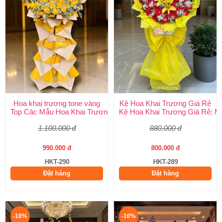
Hoa khai trương tone vàng
Kệ Hoa Khai Trương Giá Rẻ
Top Các Mẫu Hoa Khai Trương Tone Vàng Đẹp, Sang Trọng, Gi
Kệ Hoa Khai Trương Giá Rẻ: M
1.100.000 đ
880.000 đ
990.000 đ
800.000 đ
HKT-290
HKT-289
Đặt hàng
Đặt hàng
-10%
-10%