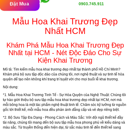
Đặt Mua
0903.745.911
Mẫu Hoa Khai Trương Đẹp
Nhất HCM
Khám Phá Mẫu Hoa Khai Trương Đẹp
Nhất tại HCM - Nét Độc Đáo Cho Sự
Kiện Khai Trương
Mô tả:
Tìm kiếm mẫu hoa khai trương đẹp nhất tại thành phố Hồ Chí Minh?
Khám phá bộ sưu tập độc đáo của chúng tôi, nơi nghệ thuật và sự tinh tế hòa
quyện để tạo nên không khí trang trí tuyệt vời cho mọi buổi lễ khai trương.
Nội dung:
*1.
Mẫu Hoa Khai Trương Tinh Tế - Sự Hòa Quyện của Nghệ Thuật:
Chúng tôi
tự hào giới thiệu bộ sưu tập mẫu hoa khai trương đẹp nhất tại HCM, nơi mà
mỗi bông hoa là một tác phẩm nghệ thuật tinh tế. Chăm sóc kỹ lưỡng từ nguồn
gốc tới thiết kế, mỗi mẫu hoa đều phản ánh đẳng cấp và vẻ đẹp riêng biệt.
*2.
Bộ Sưu Tập Đa Dạng - Phong Cách và Màu Sắc:
Với đội ngũ thiết kế đầy
tài năng, chúng tôi mang đến bộ sưu tập mẫu hoa phong phú về kiểu dáng và
màu sắc. Từ truyền thống đến hiện đại, từ sắc màu tinh tế đến thiết kế sang