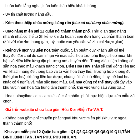
- Luôn luôn lắng nghe, luôn luôn thấu hiểu khách hàng.
- Uy tín chất lượng hàng đầu.
- Kèm theo thiệp chúc mừng, băng rôn
(nếu có nội dung chúc mừng).
-
Giao hàng miễn phí 12 quận nội thành thành phố
. Thời gian giao hàng
nhanh nhất có thể từ 2h kể từ khi đã hoàn thiện đơn hàng và phần thanh toán
(đối với các đơn hàng gấp, tuỳ thuộc vào yêu cầu và địa chỉ được giao).
-
Riêng về dịch vụ điện hoa toàn quốc
. Sản phẩm quý khách đặt có thể
thay đổi đôi chút do cảm nhận về màu sắc, hoa tươi phụ thuộc theo mùa, khí
hậu và điều kiện từng địa phương nơi chuyển đến. Trong điều kiện không có
sẵn hoa theo mẫu khách hàng chọn.
Điện Hoa Huy Thảo
sẽ chủ động liên lạc
với khách hàng để thông báo và tư vấn hoa thay thế. Trường hợp không đủ
thời gian hoặc không liên lạc được, chúng tôi sẽ chủ động thay thế loại hoa
khác có ý nghĩa và màu sắc theo mẫu.
Giá hoa cũng có thể thay đổi
tùy vào
khu vực nhận hoa (xa trung tâm thành phố, khu vực vùng sâu vùng xa...)
-
Hoatuoihuythao.com
cam kết các sản phẩm phải thực hiện dựa trên mẫu đã
chọn.
- Giá trên website chưa bao gồm Hóa Đơn Điện Tử V.A.T.
- Không bao gồm phí chuyển phát ngoài khu vực miễn phí (khu vực ngoại
thành thành phố)
-
Khu vực miễn phí 12 Quận bao gồm : Q1,Q3,Q4,Q5,Q6,Q8,Q10,Q11,TÂN
BÌNH, BÌNH TÂN, TÂN PHÚ, PHÚ NHUẬN.