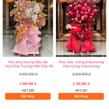
Hoa khai trương hiện đại
Hoa chúc mừng khai trương
Hoa Khai Trương Hiện Đại: Mẫu Đẹp, Sang Trọng & Giao Nhanh
Hoa mừng khai trương
3.900.000 đ
3.000.000 đ
3.500.000 đ
2.700.000 đ
HKT-288
HKT-287
Đặt hàng
Đặt hàng