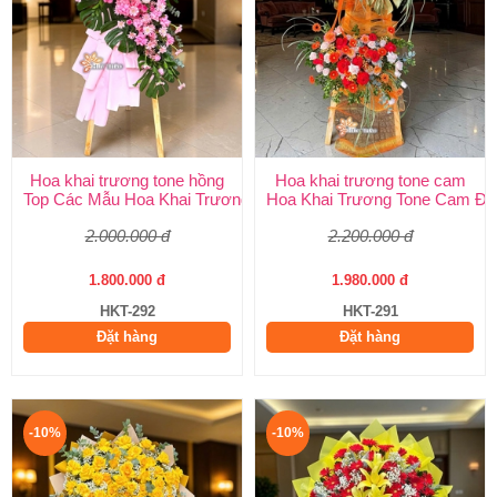
Hoa khai trương tone hồng
Hoa khai trương tone cam
Top Các Mẫu Hoa Khai Trương Tone Hồng Đẹp, Sang Trọng, Giá
Hoa Khai Trương Tone Cam Đẹ
2.000.000 đ
2.200.000 đ
1.800.000 đ
1.980.000 đ
HKT-292
HKT-291
Đặt hàng
Đặt hàng
-10%
-10%