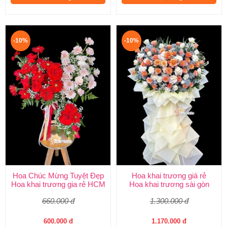
-10%
-10%
Hoa Chúc Mừng Tuyệt Đẹp
Hoa khai trương giá rẻ
Hoa khai trương gia rẻ HCM
Hoa khai trương sài gòn
660.000 đ
1.300.000 đ
600.000 đ
1.170.000 đ