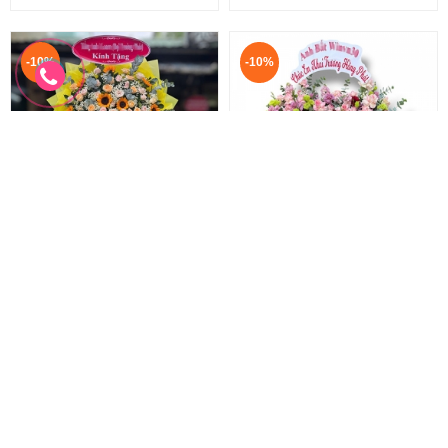
-10%
-10%
Hoa chúc mừng khai trương
Hoa chúc mừng mẫu mới
Lẵng hoa khai trương hồng phát
Hoa khai trương sang trọng
1.100.000 đ
2.200.000 đ
1.000.000 đ
2.000.000 đ
HKT-278
HKT-277