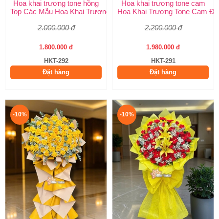
Hoa khai trương tone hồng
Hoa khai trương tone cam
Top Các Mẫu Hoa Khai Trương Tone Hồng Đẹp, Sang Trọng, Giá
Hoa Khai Trương Tone Cam Đẹ
2.000.000 đ
2.200.000 đ
1.800.000 đ
1.980.000 đ
HKT-292
HKT-291
Đặt hàng
Đặt hàng
-10%
-10%