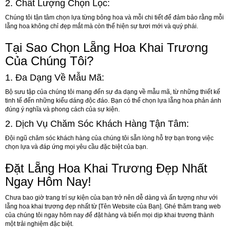
2.
Chất Lượng Chọn Lọc:
Chúng tôi tận tâm chọn lựa từng bông hoa và mỗi chi tiết để đảm bảo rằng mỗi
lẵng hoa không chỉ đẹp mắt mà còn thể hiện sự tươi mới và quý phái.
Tại Sao Chọn Lẵng Hoa Khai Trương
Của Chúng Tôi?
1.
Đa Dạng Về Mẫu Mã:
Bộ sưu tập của chúng tôi mang đến sự đa dạng về mẫu mã, từ những thiết kế
tinh tế đến những kiểu dáng độc đáo. Bạn có thể chọn lựa lẵng hoa phản ánh
đúng ý nghĩa và phong cách của sự kiện.
2.
Dịch Vụ Chăm Sóc Khách Hàng Tận Tâm:
Đội ngũ chăm sóc khách hàng của chúng tôi sẵn lòng hỗ trợ bạn trong việc
chọn lựa và đáp ứng mọi yêu cầu đặc biệt của bạn.
Đặt Lẵng Hoa Khai Trương Đẹp Nhất
Ngay Hôm Nay!
Chưa bao giờ trang trí sự kiện của bạn trở nên dễ dàng và ấn tượng như với
lẵng hoa khai trương đẹp nhất từ [Tên Website của Bạn]. Ghé thăm trang web
của chúng tôi ngay hôm nay để đặt hàng và biến mọi dịp khai trương thành
một trải nghiệm đặc biệt.