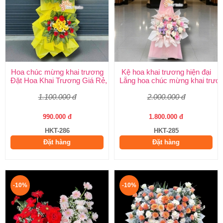
Hoa chúc mừng khai trương
Kệ hoa khai trương hiện đại
Đặt Hoa Khai Trương Giá Rẻ, Đẹp Sang Trọng – Shop Hoa Khai
Lẵng hoa chúc mừng khai trươ
1.100.000 đ
2.000.000 đ
990.000 đ
1.800.000 đ
HKT-286
HKT-285
Đặt hàng
Đặt hàng
-10%
-10%