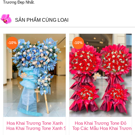
Trương Đẹp Nhất.
SẢN PHẨM CÙNG LOẠI
-10%
-10%
Hoa Khai Trương Tone Xanh
Hoa Khai Trương Tone Đỏ
Hoa Khai Trương Tone Xanh Sang Trọng, Độc Đáo | Shop Hoa H
Top Các Mẫu Hoa Khai Trương 