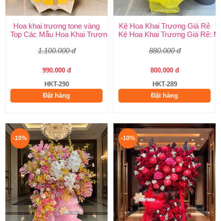
Hoa khai trương tone vàng
Kệ Hoa Khai Trương Giá Rẻ
Top Các Mẫu Hoa Khai Trương Tone Vàng Đẹp, Sang Trọng, Gi
Kệ Hoa Khai Trương Giá Rẻ: M
1.100.000 đ
880.000 đ
990.000 đ
800.000 đ
HKT-290
HKT-289
Đặt hàng
Đặt hàng
-10%
-10%