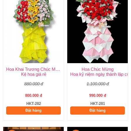
Hoa Khai Trương Chúc Mừng
Hoa Chúc Mừng
Kệ hoa giá rẻ
Hoa kỷ niệm ngày thành lập côn
880.000 đ
1.100.000 đ
800.000 đ
990.000 đ
HKT-282
HKT-281
Đặt hàng
Đặt hàng