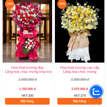
-10%
-10%
Hoa khai trương đẹp
Hoa khai trương cao cấp
Lãng hoa chúc mừng khai trương
Lẵng hoa chúc mừng
1.500.000 đ
3.300.000 đ
1.350.000 đ
2.970.000 đ
HKT-280
HKT-279
Đặt hàng
Đặt hàng