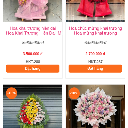
Hoa khai trương hiện đại
Hoa chúc mừng khai trương
Hoa Khai Trương Hiện Đại: Mẫu Đẹp, Sang Trọng & Giao Nhanh
Hoa mừng khai trương
3.900.000 đ
3.000.000 đ
3.500.000 đ
2.700.000 đ
HKT-288
HKT-287
Đặt hàng
Đặt hàng
-10%
-10%