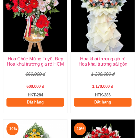
Hoa Chúc Mừng Tuyệt Đẹp
Hoa khai trương giá rẻ
Hoa khai trương gia rẻ HCM
Hoa khai trương sài gòn
660.000 đ
1.300.000 đ
600.000 đ
1.170.000 đ
HKT-284
HTK-283
Đặt hàng
Đặt hàng
-10%
-10%