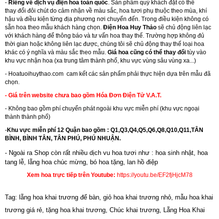
-
Riêng về dịch vụ điện hoa toàn quốc
. Sản phẩm quý khách đặt có thể
thay đổi đôi chút do cảm nhận về màu sắc, hoa tươi phụ thuộc theo mùa, khí
hậu và điều kiện từng địa phương nơi chuyển đến. Trong điều kiện không có
sẵn hoa theo mẫu khách hàng chọn.
Điện Hoa Huy Thảo
sẽ chủ động liên lạc
với khách hàng để thông báo và tư vấn hoa thay thế. Trường hợp không đủ
thời gian hoặc không liên lạc được, chúng tôi sẽ chủ động thay thế loại hoa
khác có ý nghĩa và màu sắc theo mẫu.
Giá hoa cũng có thể thay đổi
tùy vào
khu vực nhận hoa (xa trung tâm thành phố, khu vực vùng sâu vùng xa...)
-
Hoatuoihuythao.com
cam kết các sản phẩm phải thực hiện dựa trên mẫu đã
chọn.
- Giá trên website chưa bao gồm Hóa Đơn Điện Tử V.A.T.
- Không bao gồm phí chuyển phát ngoài khu vực miễn phí (khu vực ngoại
thành thành phố)
-
Khu vực miễn phí 12 Quận bao gồm : Q1,Q3,Q4,Q5,Q6,Q8,Q10,Q11,TÂN
BÌNH, BÌNH TÂN, TÂN PHÚ, PHÚ NHUẬN.
- Ngoài ra Shop còn rất nhiều dịch vu hoa tươi như :
hoa sinh nhật
,
hoa
tang lễ
, l
ẵng hoa chúc mừng
,
bó hoa tặng
,
lan hồ điệp
Xem hoa trực tiếp trên Youtube:
https://youtu.be/EF2fjHjcM78
Tag: lẵng hoa khai trương để bàn, giỏ hoa khai trương nhỏ, mẫu hoa khai
trương giá rẻ, tặng hoa khai trương, Chúc khai trương, Lẵng Hoa Khai