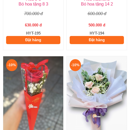
Bó hoa tặng 8 3
Bó hoa tặng 14 2
700.000 đ
600.000 đ
630.000 đ
500.000 đ
HYT-195
HYT-194
Đặt hàng
Đặt hàng
-10%
-10%