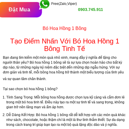
Free(Zalo,Viper)
Đặt Mua
0903.745.911
Bó Hoa Hồng 1 Bông
Tạo Điểm Nhấn Với Bó Hoa Hồng 1
Bông Tinh Tế
Bạn đang tìm kiếm một món quà nhỏ xinh, mang đầy ý nghĩa để tặng cho
người thân yêu? Bó hoa hồng 1 bông sẽ là sự lựa chọn hoàn hảo cho bất kỳ
dịp nào, từ những ngày kỷ niệm đặc biệt đến những dịp ngẫu hứng. Với sự
đơn giản và tinh tế, mỗi bông hoa hồng trở thành một biểu tượng của tình yêu
và sự quan tâm chân thành.
Tại sao chọn bó hoa hồng 1 bông?
Tính Sang Trọng:
Mỗi bông hoa hồng được chọn lựa kỹ càng và cắm đơn lẻ
trong một bó hoa tinh tế. Điều này tạo ra một sự tinh tế và sang trọng, không
gian trở nên lãng mạn và ấm áp hơn.
Dễ Dàng Kết Hợp:
Bó hoa hồng 1 bông rất dễ kết hợp với các món quà khác
như sách, chocolate, hoặc thậm chí là một lá thư tình thắm thiết. Sự đa dạng
trong cách trang trí giúp bạn tạo ra một bộ quà tặng độc đáo và ý nghĩa.