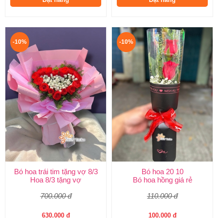
-10%
-10%
Bó hoa trái tim tặng vợ 8/3
Bó hoa 20 10
Hoa 8/3 tặng vợ
Bó hoa hồng giá rẻ
700.000 đ
110.000 đ
630.000 đ
100.000 đ