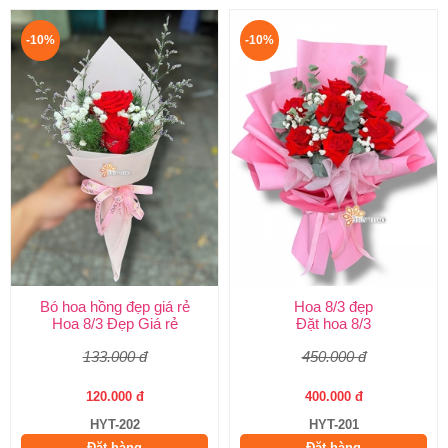
-10%
-10%
Bó hoa hồng đẹp giá rẻ
Hoa 8/3 đẹp
Hoa 8/3 Đẹp Giá rẻ
Đặt hoa 8/3
133.000 đ
450.000 đ
120.000 đ
400.000 đ
HYT-202
HYT-201
Đặt hàng
Đặt hàng