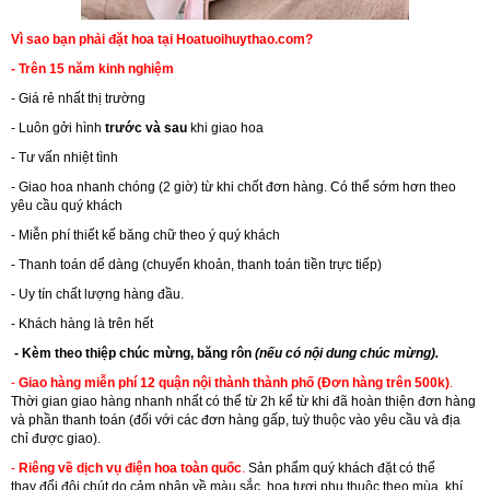
Vì sao bạn phải đặt hoa tại Hoatuoihuythao.com?
- Trên 15 năm kinh nghiệm
- Giá rẻ nhất thị trường
- Luôn gởi hình
trước và sau
khi giao hoa
- Tư vấn nhiệt tình
- Giao hoa nhanh chóng (2 giờ) từ khi chốt đơn hàng. Có thể sớm hơn theo
yêu cầu quý khách
- Miễn phí thiết kế băng chữ theo ý quý khách
- Thanh toán dể dàng (chuyển khoản, thanh toán tiền trực tiếp)
- Uy tín chất lượng hàng đầu.
- Khách hàng là trên hết
- Kèm theo thiệp chúc mừng, băng rôn
(nếu có nội dung chúc mừng).
-
Giao hàng miễn phí 12 quận nội thành thành phố (Đơn hàng trên 500k)
.
Thời gian giao hàng nhanh nhất có thể từ 2h kể từ khi đã hoàn thiện đơn hàng
và phần thanh toán (đối với các đơn hàng gấp, tuỳ thuộc vào yêu cầu và địa
chỉ được giao).
-
Riêng về dịch vụ điện hoa toàn quốc
.
Sản phẩm quý khách đặt có thể
thay đổi đôi chút do cảm nhận về màu sắc, hoa tươi phụ thuộc theo mùa, khí