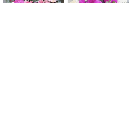
Giỏ hoa chúc mừng sang trọng
Bó Hoa Cúc Mẫu Đơn Sang Chảnh
Hoa 20 10 đẹp
Hoa 20 10 tặng mẹ
1.650.000 đ
2.200.000 đ
1.500.000 đ
1.980.000 đ
HYT-185
HYT-184
Đặt hàng
Đặt hàng