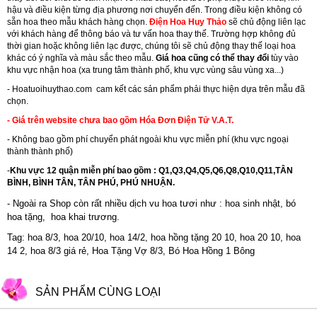
hậu và điều kiện từng địa phương nơi chuyển đến. Trong điều kiện không có
sẵn hoa theo mẫu khách hàng chọn.
Điện Hoa Huy Thảo
sẽ chủ động liên lạc
với khách hàng để thông báo và tư vấn hoa thay thế. Trường hợp không đủ
thời gian hoặc không liên lạc được, chúng tôi sẽ chủ động thay thế loại hoa
khác có ý nghĩa và màu sắc theo mẫu.
Giá hoa cũng có thể thay đổi
tùy vào
khu vực nhận hoa (xa trung tâm thành phố, khu vực vùng sâu vùng xa...)
-
Hoatuoihuythao.com
cam kết các sản phẩm phải thực hiện dựa trên mẫu đã
chọn.
- Giá trên website chưa bao gồm Hóa Đơn Điện Tử V.A.T.
- Không bao gồm phí chuyển phát ngoài khu vực miễn phí (khu vực ngoại
thành thành phố)
-
Khu vực 12 quận miễn phí bao gồm : Q1,Q3,Q4,Q5,Q6,Q8,Q10,Q11,TÂN
BÌNH, BÌNH TÂN, TÂN PHÚ, PHÚ NHUẬN.
- Ngoài ra Shop còn rất nhiều dịch vu hoa tươi như :
hoa sinh nhật
,
bó
hoa tặng
,
hoa khai trương
.
Tag: hoa 8/3, hoa 20/10, hoa 14/2, hoa hồng tặng 20 10, hoa 20 10, hoa
14 2, hoa 8/3 giá rẻ, Hoa Tặng Vợ 8/3, Bó Hoa Hồng 1 Bông
SẢN PHẨM CÙNG LOẠI