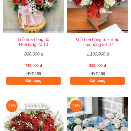
Giỏ hoa hồng đỏ
Giỏ hoa hồng mix màu
Hoa tặng 20 10
Hoa hồng 20 10
800.000 đ
1.100.000 đ
720.000 đ
990.000 đ
HYT-189
HYT-188
Đặt hàng
Đặt hàng
-10%
-10%