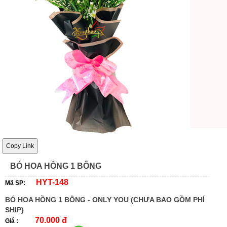
Copy Link
BÓ HOA HỒNG 1 BÔNG
HYT-148
Mã SP:
BÓ HOA HỒNG 1 BÔNG - ONLY YOU (CHƯA BAO GỒM PHÍ
SHIP)
70.000 đ
Giá :