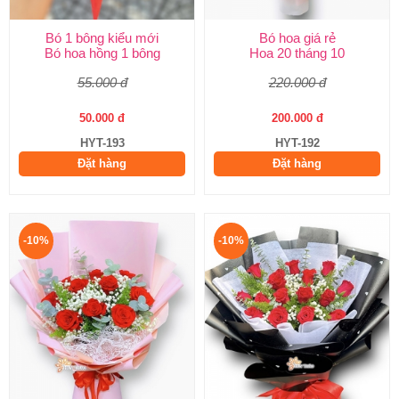
Bó 1 bông kiểu mới
Bó hoa giá rẻ
Bó hoa hồng 1 bông
Hoa 20 tháng 10
55.000 đ
220.000 đ
50.000 đ
200.000 đ
HYT-193
HYT-192
Đặt hàng
Đặt hàng
-10%
-10%