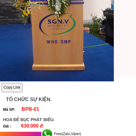
Copy Link
TỔ CHỨC SỰ KIỆN.
BPB-01
Mã SP:
HOA ĐỂ BỤC PHÁT BIỂU.
630.000 đ
Giá :
Free(Zalo,Viper)