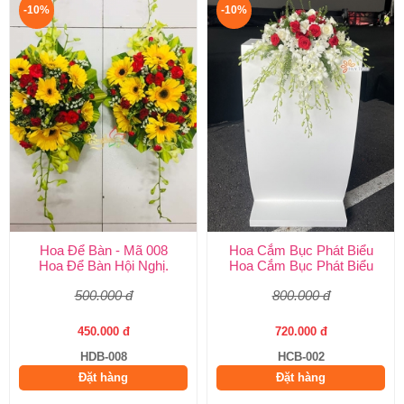
-10%
-10%
Hoa Để Bàn - Mã 008
Hoa Cắm Bục Phát Biểu
Hoa Để Bàn Hội Nghị.
Hoa Cắm Bục Phát Biểu
500.000 đ
800.000 đ
450.000 đ
720.000 đ
HDB-008
HCB-002
Đặt hàng
Đặt hàng