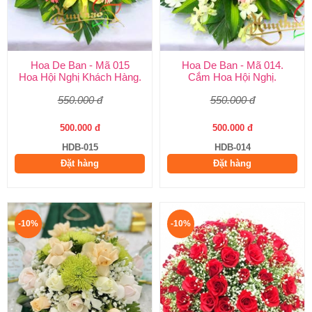
Hoa De Ban - Mã 015
Hoa De Ban - Mã 014.
Hoa Hội Nghị Khách Hàng.
Cắm Hoa Hội Nghị.
550.000 đ
550.000 đ
500.000 đ
500.000 đ
HDB-015
HDB-014
Đặt hàng
Đặt hàng
-10%
-10%