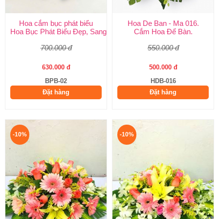
Hoa cắm bục phát biểu
Hoa De Ban - Ma 016.
Hoa Bục Phát Biểu Đẹp, Sang Trọng | Giao Nhanh TP.HCM – Hu
Cắm Hoa Để Bàn.
700.000 đ
550.000 đ
630.000 đ
500.000 đ
BPB-02
HDB-016
Đặt hàng
Đặt hàng
-10%
-10%