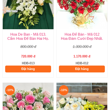
Hoa De Ban - Mã 013.
Hoa Để Bàn - Mã 012
Cắm Hoa Để Bàn Hai Họ.
Hoa Đám Cưới Đẹp Nhất.
800.000 đ
1.300.000 đ
720.000 đ
1.170.000 đ
HDB-013
HDB-012
Đặt hàng
Đặt hàng
-10%
-10%