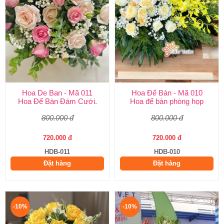
Hoa De Ban - Mã 011
Hoa Để Bàn - Mã 010
Hoa Để Bàn Đám Cưới.
Hoa để bàn phòng họp
800.000 đ
800.000 đ
720.000 đ
720.000 đ
HDB-011
HDB-010
Đặt hàng
Đặt hàng
-10%
-10%