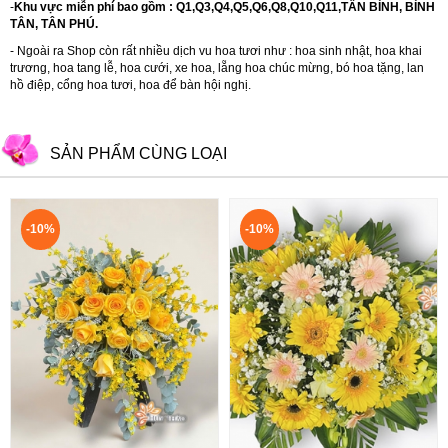
-
Khu vực miễn phí bao gồm : Q1,Q3,Q4,Q5,Q6,Q8,Q10,Q11,TÂN BÌNH, BÌNH
TÂN, TÂN PHÚ.
- Ngoài ra Shop còn rất nhiều dịch vu hoa tươi như :
hoa sinh nhật
,
hoa khai
trương
,
hoa tang lễ
,
hoa cưới
,
xe hoa
,
lẵng hoa chúc mừng
,
bó hoa tặng
,
lan
hồ điệp
,
cổng hoa tươi
,
hoa để bàn hội nghị.
SẢN PHẨM CÙNG LOẠI
-10%
-10%