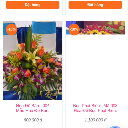
Đặt hàng
Đặt hàng
-10%
-10%
Hoa Để Bàn - 004
Bục Phát Biểu - Mã 003
Mẫu Hoa Để Bàn.
Hoa Để Bục Phát Biểu.
600.000 đ
1.100.000 đ