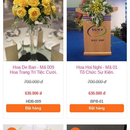
Hoa De Ban - Mã 009
Hoa Hoi Nghi - Mã 01
Hoa Trang Trí Tiệc Cưới.
Tổ Chức Sự Kiện.
700.000 đ
700.000 đ
630.000 đ
630.000 đ
HDB-009
BPB-01
Đặt hàng
Đặt hàng