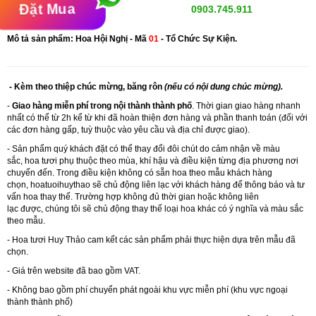
Đặt Mua
0903.745.911
Mô tả sản phẩm: Hoa Hội Nghị - Mã
01
- Tổ Chức Sự Kiện.
- Kèm theo thiệp chúc mừng, băng rôn
(nếu có nội dung chúc mừng).
-
Giao hàng miễn phí trong nội thành thành phố
. Thời gian giao hàng nhanh
nhất có thể từ 2h kể từ khi đã hoàn thiện đơn hàng và phần thanh toán (đối với
các đơn hàng gấp, tuỳ thuộc vào yêu cầu và địa chỉ được giao).
- Sản phẩm quý khách đặt có thể thay đổi đôi chút do cảm nhận về màu
sắc, hoa tươi phụ thuộc theo mùa, khí hậu và điều kiện từng địa phương nơi
chuyển đến. Trong điều kiện không có sẵn hoa theo mẫu khách hàng
chọn,
hoatuoihuythao
sẽ chủ động liên lạc với khách hàng để thông báo và tư
vấn hoa thay thế. Trường hợp không đủ thời gian hoặc không liên
lạc được, chúng tôi sẽ chủ động thay thế loại hoa khác có ý nghĩa và màu sắc
theo mẫu.
- Hoa tươi Huy Thảo cam kết các sản phẩm phải thực hiện dựa trên mẫu đã
chọn.
- Giá trên website đã bao gồm VAT.
- Không bao gồm phí chuyển phát ngoài khu vực miễn phí (khu vực ngoại
thành thành phố)