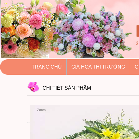
hoatuoihuythao.com
hoatuoihuythao.com
//hoatuoihuythao.com/
TRANG CHỦ
GIÁ HOA THỊ TRƯỜNG
G
CHI TIẾT
SẢN PHẨM
Zoom