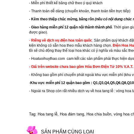
- Miễn phí thiết kế băng chữ theo ý quý khách
- Thanh toán dễ dàng (chuyển khoản, thanh toán tiền trực tiếp)
- Kèm theo thiệp chúc mừng, băng rôn
(nếu có nội dung chúc
-
Giao hàng miễn phí 12 quận nội thành thành phố
. Thời gian g
được giao).
-
Riêng về dịch vụ điện hoa toàn quốc
.
Sản phẩm quý khách đặt 
kiện không có sẵn hoa theo mẫu khách hàng chọn.
Điện Hoa Hu
tôi sẽ chủ động thay thế loại hoa khác có ý nghĩa và màu sắc th
-
Hoatuoihuythao.com
cam kết các sản phẩm phải thực hiện dựa
- Giá trên website chưa bao gồm Hóa Đơn Điện Tử 10% V.A.T.
- Không bao gồm phí chuyển phát ngoài khu vực miễn phí (khu v
-
Khu vực miễn phí 12 quận bao gồm : Q1,Q3,Q4,Q5,Q6,Q8,Q
- Ngoài ra Shop còn rất nhiều dịch vụ về hoa tang lễ : vòng hoa 
Tag: Hoa tang lễ, Hoa đám tang, Hoa chia buồn, vòng hoa c
SẢN PHẨM CÙNG LOẠI