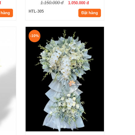
1.150.000 đ
đ
1.050.000 đ
HTL-305
 hàng
Đặt hàng
-10%