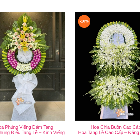
-10%
oa Phúng Viếng Đám Tang
Hoa Chia Buồn Cao Cấ
Nhiều Nhất Tại Huy Thảo
húng Điếu Tang Lễ – Kính Viếng Trang Nghiêm, Giao Nhanh Tại Huy
Hoa Tang Lễ Cao Cấp – Đẳng 