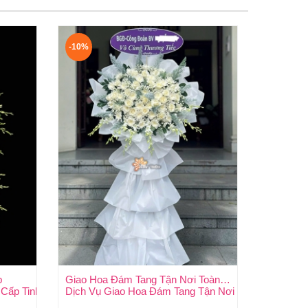
-10%
p
Giao Hoa Đám Tang Tận Nơi Toàn Quốc
 Thảo
Cấp Tinh Tế, Kính Viếng Trang Nghiêm Tại Huy Thảo
Dịch Vụ Giao Hoa Đám Tang Tận Nơi Toàn Quốc – Kịp