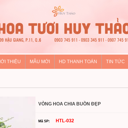
IỚI THIỆU
MẪU MỚI
HD THANH TOÁN
TIN TỨC
VÒNG HOA CHIA BUỒN ĐẸP
HTL-032
Mã SP: