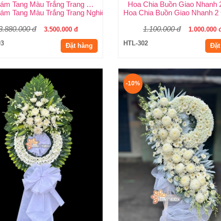
Hoa Đám Tang Màu Trắng Trang Nghiêm
Hoa Chia Buồn Giao Nhanh 
iễn Biệt Trang Trọng Tại Huy Thảo
ám Tang Màu Trắng Trang Nghiêm – Vòng Chọn Ý Nghĩa Tại Huy T
Hoa Chia Buồn Giao Nhanh 2 
3.880.000 đ
1.100.000 đ
3.500.000 đ
1.000.000 
03
HTL-302
Đặt hàng
Đặt
-10%