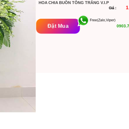
HOA CHIA BUỒN TÔNG TRẮNG V.I.P
1
Giá :
Free(Zalo,Viper)
Đặt Mua
0903.7