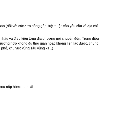
oán (đối với các đơn hàng gấp, tuỳ thuộc vào yêu cầu và địa chỉ
hí hậu và điều kiện từng địa phương nơi chuyển đến. Trong điều
 Trường hợp không đủ thời gian hoặc không liên lạc được, chúng
 phố, khu vực vùng sâu vùng xa...)
hoa nắp hòm quan tài....