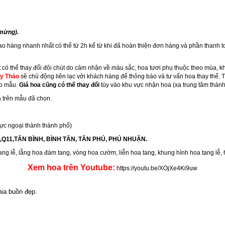
 mừng).
iao hàng nhanh nhất có thể từ 2h kể từ khi đã hoàn thiện đơn hàng và phần thanh t
có thể thay đổi đôi chút do cảm nhận về màu sắc, hoa tươi phụ thuộc theo mùa, k
y Thảo
sẽ chủ động liên lạc với khách hàng để thông báo và tư vấn hoa thay thế.
eo mẫu.
Giá hoa cũng có thể thay đổi
tùy vào khu vực nhận hoa (xa trung tâm thành
 trên mẫu đã chọn.
ực ngoại thành thành phố)
10,Q11,TÂN BÌNH, BÌNH TÂN, TÂN PHÚ, PHÚ NHUẬN.
tang lễ, lẵng hoa đám tang,
vòng hoa cườm
,
liễn hoa tang
,
khung hình hoa tang lễ
,
Xem hoa trên Youtube:
https://youtu.be/XOjXe4Ki9uw
hia buồn đẹp.