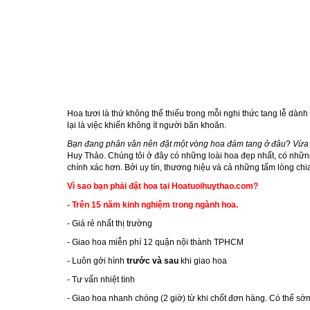
Hoa tươi là thứ không thể thiếu trong mỗi nghi thức tang lễ dà
lại là việc khiến không ít người băn khoăn.
Bạn đang phân vân nên đặt một vòng hoa đám tang ở đâu
?
Vừa 
Huy Thảo. Chúng tôi ở đây có những loài hoa đẹp nhất, có những 
chính xác hơn. Bởi uy tín, thương hiệu và cả những tấm lòng chi
Vì sao bạn phải đặt hoa tại Hoatuoihuythao.com?
- Trên 15 năm kinh nghiệm trong ngành hoa.
- Giá rẻ nhất thị trường
- Giao hoa miễn phí 12 quận nội thành TPHCM
- Luôn gởi hình
trước và sau
khi giao hoa
- Tư vấn nhiệt tình
- Giao hoa nhanh chóng (2 giờ) từ khi chốt đơn hàng. Có thể s