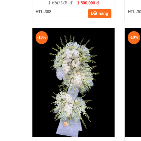
1.650.000 đ
1.500.000 đ
HTL-308
HTL-3
Đặt hàng
-10%
-10%