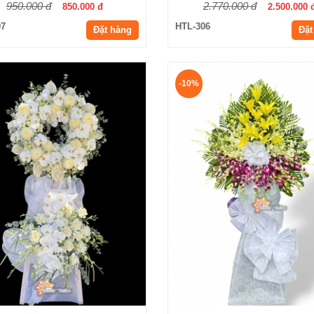
950.000 đ
2.770.000 đ
850.000 đ
2.500.000 
07
HTL-306
Đặt hàng
Đặt
-10%