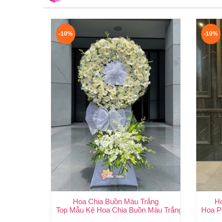
-10%
-10%
Hoa Chia Buồn Màu Trắng
H
Top Mẫu Kệ Hoa Chia Buồn Màu Trắng Được Chọn 
Hoa P