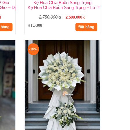
2 Giờ
Kệ Hoa Chia Buồn Sang Trọng
hảo
Giờ – Dịch Vụ Uy Tín Tại Huy Thảo
Kệ Hoa Chia Buồn Sang Trọng – Lời Tiễn Biệt Thành 
2.750.000 đ
đ
2.500.000 đ
HTL-308
 hàng
Đặt hàng
-10%