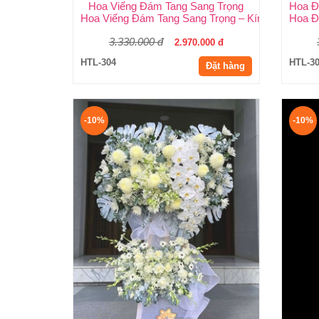
Hoa Viếng Đám Tang Sang Trọng
Hoa Viếng Đám Tang Sang Trọng – Kính Tận Tâm, T
Hoa Đ
3.330.000 đ
2.970.000 đ
HTL-304
HTL-3
Đặt hàng
-10%
-10%