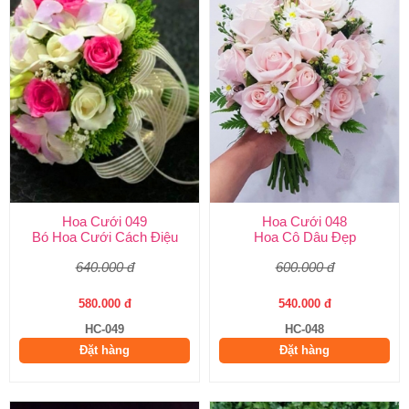
Hoa Cưới 049
Hoa Cưới 048
Bó Hoa Cưới Cách Điệu
Hoa Cô Dâu Đẹp
640.000 đ
600.000 đ
580.000 đ
540.000 đ
HC-049
HC-048
Đặt hàng
Đặt hàng