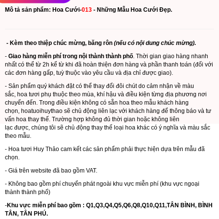
Mô tả sản phẩm: Hoa Cưới-
013
- Những Mẫu Hoa Cưới Đẹp.
- Kèm theo thiệp chúc mừng, băng rôn
(nếu có nội dung chúc mừng).
-
Giao hàng miễn phí trong nội thành thành phố
. Thời gian giao hàng nhanh
nhất có thể từ 2h kể từ khi đã hoàn thiện đơn hàng và phần thanh toán (đối với
các đơn hàng gấp, tuỳ thuộc vào yêu cầu và địa chỉ được giao).
- Sản phẩm quý khách đặt có thể thay đổi đôi chút do cảm nhận về màu
sắc, hoa tươi phụ thuộc theo mùa, khí hậu và điều kiện từng địa phương nơi
chuyển đến. Trong điều kiện không có sẵn hoa theo mẫu khách hàng
chọn,
hoatuoihuythao
sẽ chủ động liên lạc với khách hàng để thông báo và tư
vấn hoa thay thế. Trường hợp không đủ thời gian hoặc không liên
lạc được, chúng tôi sẽ chủ động thay thế loại hoa khác có ý nghĩa và màu sắc
theo mẫu.
- Hoa tươi Huy Thảo cam kết các sản phẩm phải thực hiện dựa trên mẫu đã
chọn.
- Giá trên website đã bao gồm VAT.
- Không bao gồm phí chuyển phát ngoài khu vực miễn phí (khu vực ngoại
thành thành phố)
-
Khu vực miễn phí bao gồm : Q1,Q3,Q4,Q5,Q6,Q8,Q10,Q11,TÂN BÌNH, BÌNH
TÂN, TÂN PHÚ.