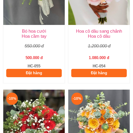
Bó hoa cưới
Hoa cô dâu sang chảnh
Hoa cầm tay
Hoa cô dâu
550.000 đ
1.200.000 đ
500.000 đ
1.080.000 đ
HC-055
HC-054
Đặt hàng
Đặt hàng
-10%
-10%