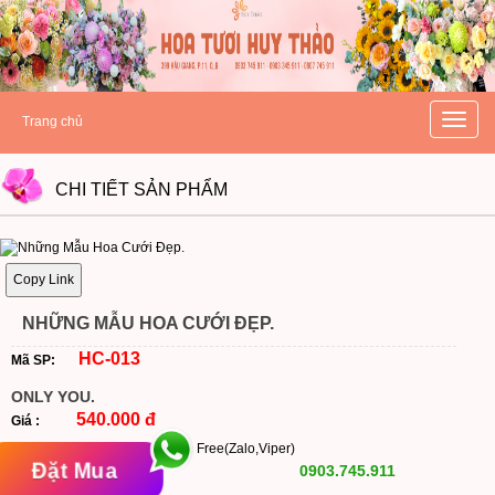
hoatuoihuythao.com
hoatuoihuythao.com
//hoatuoihuythao.com/
Toggle
Trang chủ
naviga
CHI TIẾT
SẢN PHẨM
Copy Link
NHỮNG MẪU HOA CƯỚI ĐẸP.
HC-013
Mã SP:
ONLY YOU.
540.000 đ
Giá :
Free(Zalo,Viper)
Đặt Mua
0903.745.911