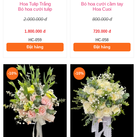
Hoa Tulip Trắng
Bó hoa cưới cầm tay
Bó hoa cưới tulip
Hoa Cuoi
2.000.000 đ
800.000 đ
1.800.000 đ
720.000 đ
HC-059
HC-058
Đặt hàng
Đặt hàng
-10%
-10%