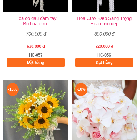
Hoa cô dâu cầm tay
Hoa Cưới Đẹp Sang Trọng
Bó hoa cưới
Hoa cưới đẹp
700.000 đ
800.000 đ
630.000 đ
720.000 đ
HC-057
HC-056
Đặt hàng
Đặt hàng
-10%
-10%