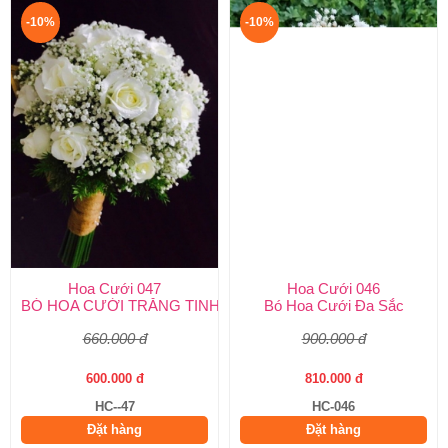
-10%
-10%
Hoa Cưới 047
Hoa Cưới 046
BÓ HOA CƯỚI TRẮNG TINH KHÔI
Bó Hoa Cưới Đa Sắc
660.000 đ
900.000 đ
600.000 đ
810.000 đ
HC--47
HC-046
Đặt hàng
Đặt hàng