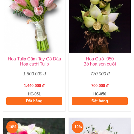
Hoa Tulip Cầm Tay Cô Dâu
Hoa Cưới 050
Hoa cưới Tulip
Bó hoa sen cưới
1.600.000 đ
770.000 đ
1.440.000 đ
700.000 đ
HC-051
HC-050
Đặt hàng
Đặt hàng
-10%
-10%