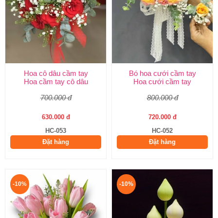
Hoa cô dâu cầm tay
Bó hoa cưới cầm tay
Hoa cầm tay cô dâu
Hoa cưới cầm tay
700.000 đ
800.000 đ
630.000 đ
720.000 đ
HC-053
HC-052
Đặt hàng
Đặt hàng
-10%
-10%