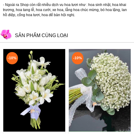
- Ngoài ra Shop còn rất nhiều dịch vu hoa tươi như :
hoa sinh nhật
,
hoa khai
trương
,
hoa tang lễ
,
hoa cưới
,
xe hoa
,
lẵng hoa chúc mừng
,
bó hoa tặng
,
lan
hồ điệp
,
cổng hoa tươi
,
hoa để bàn hội nghị.
SẢN PHẨM CÙNG LOẠI
-10%
-10%