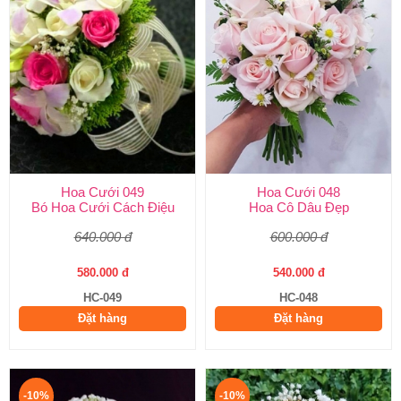
Hoa Cưới 049
Hoa Cưới 048
Bó Hoa Cưới Cách Điệu
Hoa Cô Dâu Đẹp
640.000 đ
600.000 đ
580.000 đ
540.000 đ
HC-049
HC-048
Đặt hàng
Đặt hàng
-10%
-10%