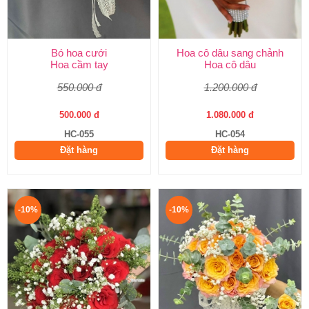
Bó hoa cưới
Hoa cô dâu sang chảnh
Hoa cầm tay
Hoa cô dâu
550.000 đ
1.200.000 đ
500.000 đ
1.080.000 đ
HC-055
HC-054
Đặt hàng
Đặt hàng
-10%
-10%