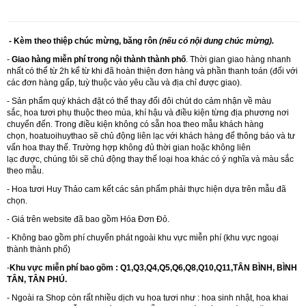
- Kèm theo thiệp chúc mừng, băng rôn
(nếu có nội dung chúc mừng).
-
Giao hàng miễn phí trong nội thành thành phố
. Thời gian giao hàng nhanh
nhất có thể từ 2h kể từ khi đã hoàn thiện đơn hàng và phần thanh toán (đối với
các đơn hàng gấp, tuỳ thuộc vào yêu cầu và địa chỉ được giao).
- Sản phẩm quý khách đặt có thể thay đổi đôi chút do cảm nhận về màu
sắc, hoa tươi phụ thuộc theo mùa, khí hậu và điều kiện từng địa phương nơi
chuyển đến. Trong điều kiện không có sẵn hoa theo mẫu khách hàng
chọn,
hoatuoihuythao
sẽ chủ động liên lạc với khách hàng để thông báo và tư
vấn hoa thay thế. Trường hợp không đủ thời gian hoặc không liên
lạc được, chúng tôi sẽ chủ động thay thế loại hoa khác có ý nghĩa và màu sắc
theo mẫu.
- Hoa tươi Huy Thảo cam kết các sản phẩm phải thực hiện dựa trên mẫu đã
chọn.
- Giá trên website đã bao gồm Hóa Đơn Đỏ.
- Không bao gồm phí chuyển phát ngoài khu vực miễn phí (khu vực ngoại
thành thành phố)
-
Khu vực miễn phí bao gồm : Q1,Q3,Q4,Q5,Q6,Q8,Q10,Q11,TÂN BÌNH, BÌNH
TÂN, TÂN PHÚ.
- Ngoài ra Shop còn rất nhiều dịch vu hoa tươi như :
hoa sinh nhật
,
hoa khai