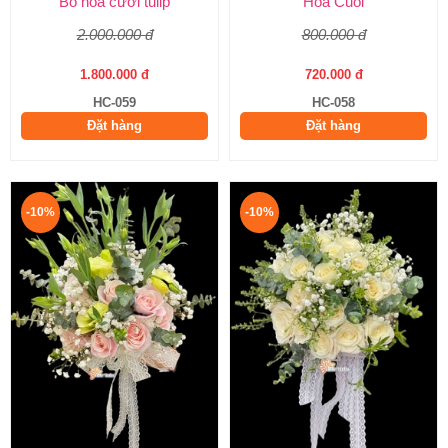
Bó hoa cưới tulip
Hoa Cuoi
2.000.000 đ
800.000 đ
1.800.000 đ
720.000 đ
HC-059
HC-058
Đặt hàng
Đặt hàng
-10%
-10%