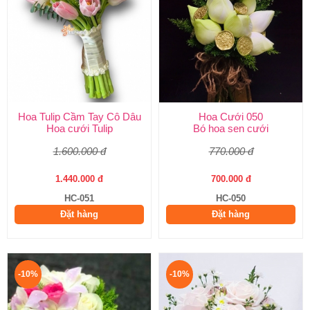
Hoa Tulip Cầm Tay Cô Dâu
Hoa Cưới 050
Hoa cưới Tulip
Bó hoa sen cưới
1.600.000 đ
770.000 đ
1.440.000 đ
700.000 đ
HC-051
HC-050
Đặt hàng
Đặt hàng
-10%
-10%