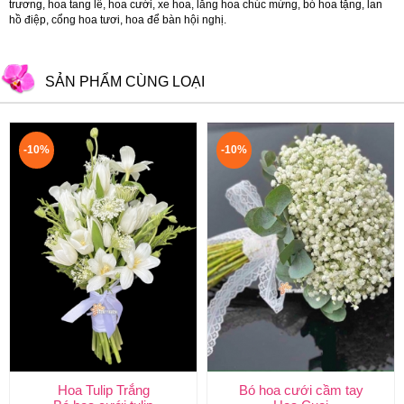
trương
,
hoa tang lễ
,
hoa cưới
,
xe hoa
,
lẵng hoa chúc mừng
,
bó hoa tặng
,
lan
hồ điệp
,
cổng hoa tươi
,
hoa để bàn hội nghị.
SẢN PHẨM CÙNG LOẠI
-10%
-10%
Hoa Tulip Trắng
Bó hoa cưới cầm tay