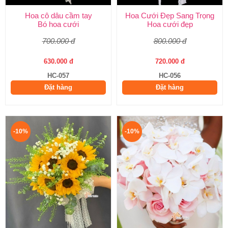
Hoa cô dâu cầm tay
Hoa Cưới Đẹp Sang Trọng
Bó hoa cưới
Hoa cưới đẹp
700.000 đ
800.000 đ
630.000 đ
720.000 đ
HC-057
HC-056
Đặt hàng
Đặt hàng
-10%
-10%