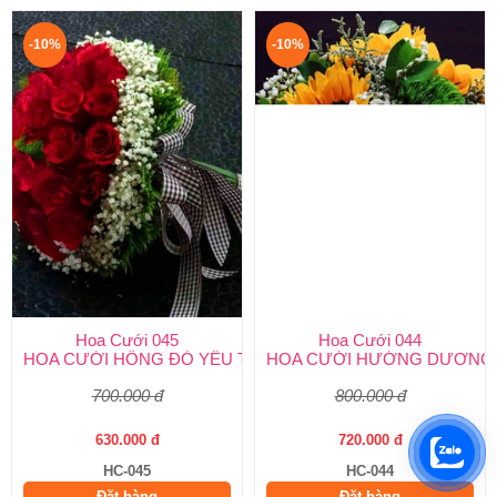
-10%
-10%
Hoa Cưới 045
Hoa Cưới 044
HOA CƯỚI HỒNG ĐỎ YÊU THƯƠNG
HOA CƯỚI HƯỚNG DƯƠNG
700.000 đ
800.000 đ
630.000 đ
720.000 đ
HC-045
HC-044
Đặt hàng
Đặt hàng