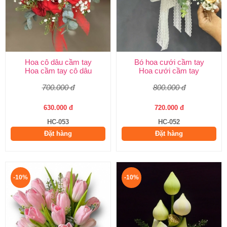
Hoa cô dâu cầm tay
Bó hoa cưới cầm tay
Hoa cầm tay cô dâu
Hoa cưới cầm tay
700.000 đ
800.000 đ
630.000 đ
720.000 đ
HC-053
HC-052
Đặt hàng
Đặt hàng
-10%
-10%