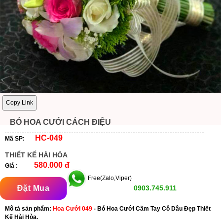
Copy Link
BÓ HOA CƯỚI CÁCH ĐIỆU
HC-049
Mã SP:
THIẾT KẾ HÀI HÒA
580.000 đ
Giá :
Free(Zalo,Viper)
Đặt Mua
0903.745.911
Mô tả sản phẩm:
Hoa Cưới 049
- Bó Hoa Cưới Cầm Tay Cô Dâu Đẹp Thiết
Kế Hài Hòa.