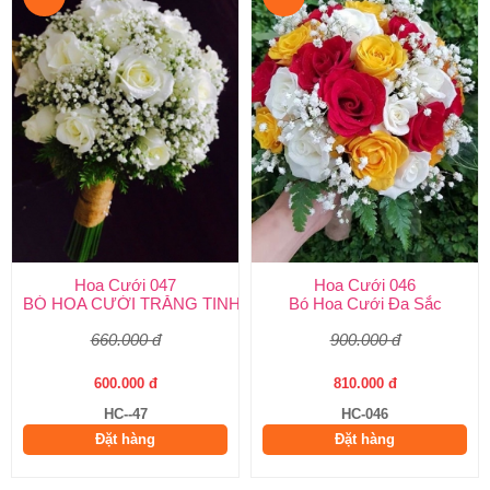
Hoa Cưới 047
Hoa Cưới 046
BÓ HOA CƯỚI TRẮNG TINH KHÔI
Bó Hoa Cưới Đa Sắc
660.000 đ
900.000 đ
600.000 đ
810.000 đ
HC--47
HC-046
Đặt hàng
Đặt hàng