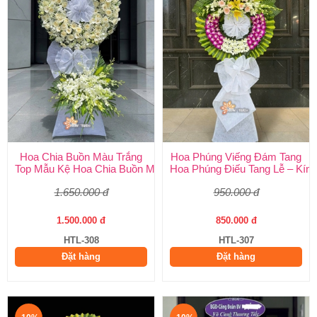
Hoa Chia Buồn Màu Trắng
Hoa Phúng Viếng Đám Tang
Top Mẫu Kệ Hoa Chia Buồn Màu Trắng Được Chọn Nhiều Nhất T
Hoa Phúng Điếu Tang Lễ – Kính
1.650.000 đ
950.000 đ
1.500.000 đ
850.000 đ
HTL-308
HTL-307
Đặt hàng
Đặt hàng