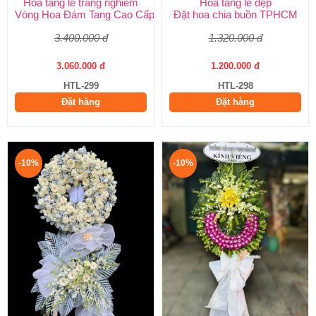
Hoa tang lễ trang nghiêm
Hoa tang lễ đẹp
Vòng Hoa Đám Tang Cao Cấp | Sang Trọng, Giao Nhanh TPHCM
Đặt hoa chia buồn TPHCM
3.400.000 đ
1.320.000 đ
3.060.000 đ
1.200.000 đ
HTL-299
HTL-298
Đặt hàng
Đặt hàng
-10%
-10%