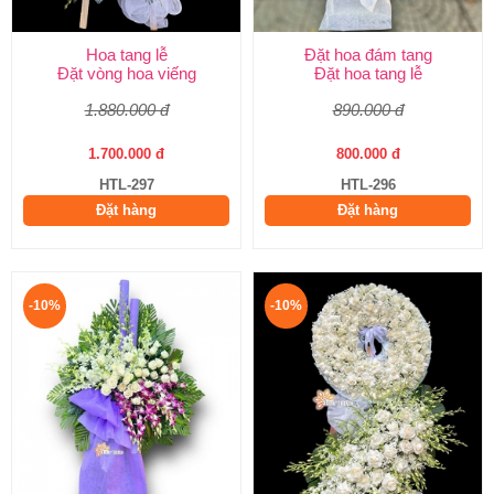
Hoa tang lễ
Đặt hoa đám tang
Đặt vòng hoa viếng
Đặt hoa tang lễ
1.880.000 đ
890.000 đ
1.700.000 đ
800.000 đ
HTL-297
HTL-296
Đặt hàng
Đặt hàng
-10%
-10%