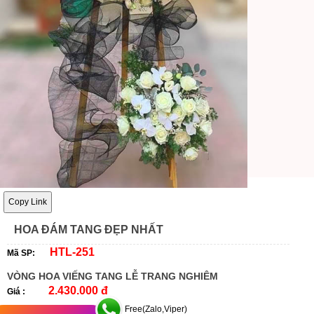
Copy Link
HOA ĐÁM TANG ĐẸP NHẤT
HTL-251
Mã SP:
VÒNG HOA VIẾNG TANG LỄ TRANG NGHIÊM
2.430.000 đ
Giá :
Free(Zalo,Viper)