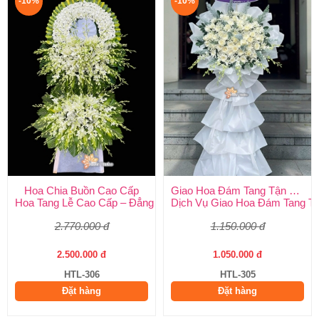
-10%
-10%
Hoa Chia Buồn Cao Cấp
Giao Hoa Đám Tang Tận Nơi Toàn Quốc
Hoa Tang Lễ Cao Cấp – Đẳng Cấp Tinh Tế, Kính Viếng Trang Ng
Dịch Vụ Giao Hoa Đám Tang Tận
2.770.000 đ
1.150.000 đ
2.500.000 đ
1.050.000 đ
HTL-306
HTL-305
Đặt hàng
Đặt hàng