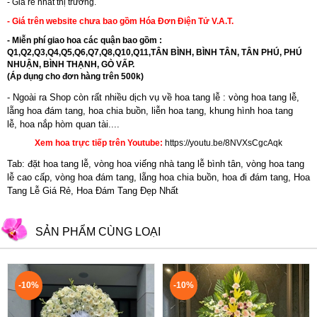
- Giá rẻ nhất thị trường.
- Giá trên website chưa bao gồm Hóa Đơn Điện Tử V.A.T.
- Miễn phí giao hoa các quận bao gồm :
Q1,Q2,Q3,Q4,Q5,Q6,Q7,Q8,Q10,Q11,TÂN BÌNH, BÌNH TÂN, TÂN PHÚ, PHÚ
NHUẬN, BÌNH THẠNH, GÒ VẤP.
(Áp dụng cho đơn hàng trên 500k)
- Ngoài ra Shop còn rất nhiều dịch vụ về hoa tang lễ : vòng hoa tang lễ,
lẵng hoa đám tang, hoa chia buồn,
liễn hoa tang
,
khung hình hoa tang
lễ
,
hoa nắp hòm quan tài....
Xem hoa trực tiếp trên Youtube:
https://youtu.be/8NVXsCgcAqk
Tab: đặt hoa tang lễ, vòng hoa viếng nhà tang lễ bình tân, vòng hoa tang
lễ cao cấp, vòng hoa đám tang, lẵng hoa chia buồn, hoa đi đám tang, Hoa
Tang Lễ Giá Rẻ, Hoa Đám Tang Đẹp Nhất
SẢN PHẨM CÙNG LOẠI
-10%
-10%