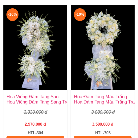
-10%
-10%
Hoa Viếng Đám Tang Sang Trọng
Hoa Đám Tang Màu Trắng Trang Nghiêm
Hoa Viếng Đám Tang Sang Trọng – Kính Tận Tâm, Tiễn Biệt Tran
Hoa Đám Tang Màu Trắng Tran
3.330.000 đ
3.880.000 đ
2.970.000 đ
3.500.000 đ
HTL-304
HTL-303