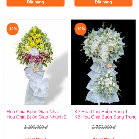
Đặt hàng
Đặt hàng
-10%
-10%
Hoa Chia Buồn Giao Nhanh 2 Giờ
Kệ Hoa Chia Buồn Sang Trọng
Hoa Chia Buồn Giao Nhanh 2 Giờ – Dịch Vụ Uy Tín Tại Huy Thả
Kệ Hoa Chia Buồn Sang Trọng –
1.100.000 đ
2.750.000 đ