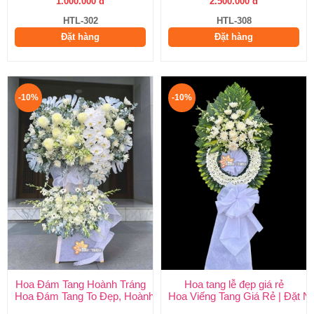
1.000.000 đ
2.500.000 đ
HTL-302
HTL-308
Đặt hàng
Đặt hàng
-10%
-10%
Hoa Đám Tang Hoành Tráng
Hoa tang lễ đẹp giá rẻ
Hoa Đám Tang To Đẹp, Hoành Tráng tại Huy Thảo
Hoa Viếng Tang Giá Rẻ | Đặt 