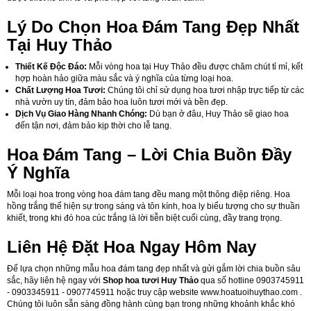
Lý Do Chọn Hoa Đám Tang Đẹp Nhất
Tại Huy Thảo
Thiết Kế Độc Đáo:
Mỗi vòng hoa tại Huy Thảo đều được chăm chút tỉ mỉ, kết
hợp hoàn hảo giữa màu sắc và ý nghĩa của từng loại hoa.
Chất Lượng Hoa Tươi:
Chúng tôi chỉ sử dụng hoa tươi nhập trực tiếp từ các
nhà vườn uy tín, đảm bảo hoa luôn tươi mới và bền đẹp.
Dịch Vụ Giao Hàng Nhanh Chóng:
Dù bạn ở đâu, Huy Thảo sẽ giao hoa
đến tận nơi, đảm bảo kịp thời cho lễ tang.
Hoa Đám Tang – Lời Chia Buồn Đầy
Ý Nghĩa
Mỗi loại hoa trong vòng hoa đám tang đều mang một thông điệp riêng. Hoa
hồng trắng thể hiện sự trong sáng và tôn kính, hoa ly biểu tượng cho sự thuần
khiết, trong khi đó hoa cúc trắng là lời tiễn biệt cuối cùng, đầy trang trọng.
Liên Hệ Đặt Hoa Ngay Hôm Nay
Để lựa chọn những mẫu hoa đám tang đẹp nhất và gửi gắm lời chia buồn sâu
sắc, hãy liên hệ ngay với
Shop hoa tươi Huy Thảo
qua số hotline 0903745911
- 0903345911 - 0907745911 hoặc truy cập website
www.hoatuoihuythao.com
.
Chúng tôi luôn sẵn sàng đồng hành cùng bạn trong những khoảnh khắc khó