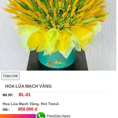
Copy Link
HOA LÚA MẠCH VÀNG
BL-01
Mã SP:
Hoa Lúa Mạch Vàng. Hot Trend.
850.000 đ
Giá :
Free(Zalo,Viper)