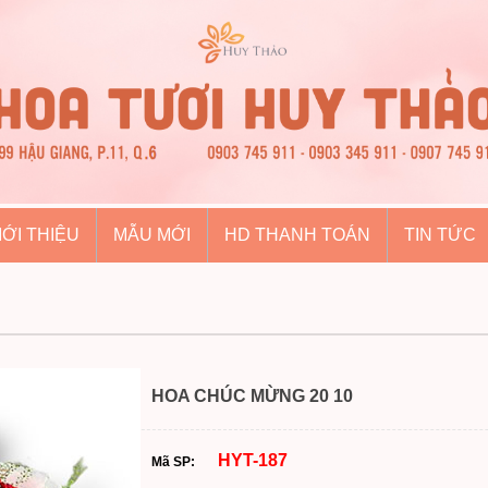
IỚI THIỆU
MẪU MỚI
HD THANH TOÁN
TIN TỨC
HOA CHÚC MỪNG 20 10
HYT-187
Mã SP: