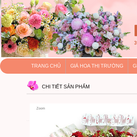
hoatuoihuythao.com
hoatuoihuythao.com
//hoatuoihuythao.com/
TRANG CHỦ
GIÁ HOA THỊ TRƯỜNG
G
CHI TIẾT
SẢN PHẨM
Zoom