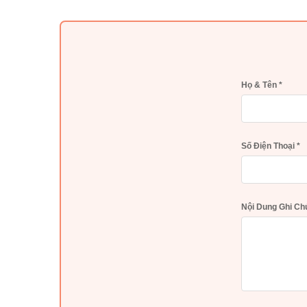
Họ & Tên
*
Số Điện Thoại
*
Nội Dung Ghi C