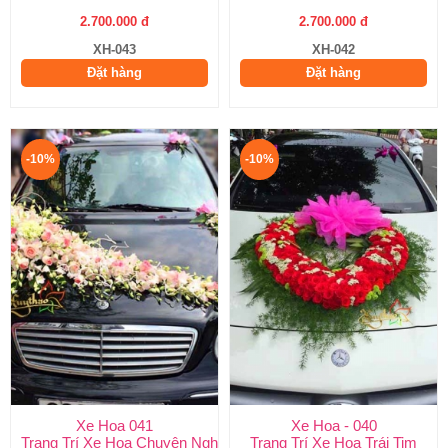
2.700.000 đ
2.700.000 đ
XH-043
XH-042
Đặt hàng
Đặt hàng
-10%
-10%
Xe Hoa 041
Xe Hoa - 040
Trang Trí Xe Hoa Chuyên Nghiệp
Trang Trí Xe Hoa Trái Tim