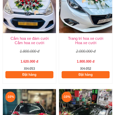
Cắm hoa xe đám cưới
Trang trí hoa xe cưới
Cắm hoa xe cưới
Hoa xe cưới
1.800.000 đ
2.000.000 đ
1.620.000 đ
1.800.000 đ
XH-053
XH-052
Đặt hàng
Đặt hàng
-10%
-10%