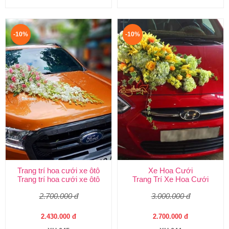
-10%
-10%
Trang trí hoa cưới xe ôtô
Xe Hoa Cưới
Trang trí hoa cưới xe ôtô
Trang Trí Xe Hoa Cưới
2.700.000 đ
3.000.000 đ
2.430.000 đ
2.700.000 đ