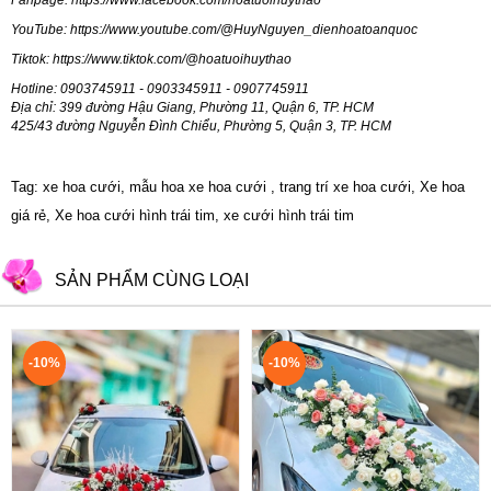
Fanpage:
https://www.facebook.com/hoatuoihuythao
YouTube:
https://www.youtube.com/@HuyNguyen_dienhoatoanquoc
Tiktok:
https://www.tiktok.com/@hoatuoihuythao
Hotline: 0903745911 - 0903345911 - 0907745911
Địa chỉ: 399 đường Hậu Giang, Phường 11, Quận 6, TP. HCM
425/43 đường Nguyễn Đình Chiểu, Phường 5, Quận 3, TP. HCM
Tag: xe hoa cưới, mẫu hoa xe hoa cưới , trang trí xe hoa cưới, Xe hoa
giá rẻ, Xe hoa cưới hình trái tim, xe cưới hình trái tim
SẢN PHẨM CÙNG LOẠI
-10%
-10%