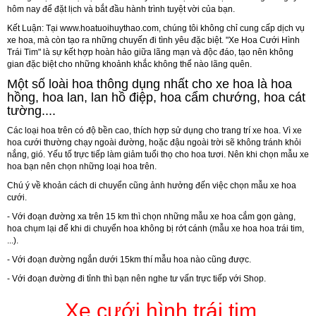
hôm nay để đặt lịch và bắt đầu hành trình tuyệt vời của bạn.
Kết Luận:
Tại
www.hoatuoihuythao.com
, chúng tôi không chỉ cung cấp dịch vụ
xe hoa, mà còn tạo ra những chuyến đi tình yêu đặc biệt. "Xe Hoa Cưới Hình
Trái Tim" là sự kết hợp hoàn hảo giữa lãng mạn và độc đáo, tạo nên không
gian đặc biệt cho những khoảnh khắc không thể nào lãng quên.
Một số loài hoa thông dụng nhất cho xe hoa là
hoa
hồng, hoa lan, lan hồ điệp, hoa cẩm chướng, hoa cát
tường
....
Các loại hoa trên có độ bền cao, thích hợp sử dụng cho trang trí xe hoa. Vì xe
hoa cưới thường chạy ngoài đường, hoặc đậu ngoài trời sẽ không tránh khỏi
nắng, gió. Yếu tố trực tiếp làm giảm tuổi thọ cho hoa tươi. Nên khi chọn mẫu xe
hoa bạn nên chọn những loại hoa trên.
Chú ý về khoản cách di chuyển cũng ảnh hưởng đến việc chọn mẫu xe hoa
cưới.
- Với đoạn đường xa trên 15 km thì chọn những mẫu xe hoa cắm gọn gàng,
hoa chụm lại để khi di chuyển hoa không bị rớt cánh (mẫu xe hoa hoa trái tim,
...).
- Với đoạn đường ngắn dưới 15km thí mẫu hoa nào cũng được.
- Với đoạn đường đi tỉnh thì bạn nên nghe tư vấn trực tiếp với Shop.
Xe cưới hình trái tim