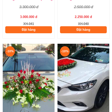
3.300.000 đ
2.500.000 đ
3.000.000 đ
2.250.000 đ
XH-041
XH-040
Đặt hàng
Đặt hàng
-10%
-10%