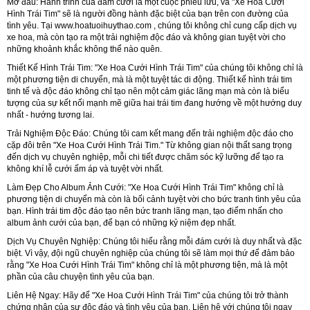
Mở đầu:
Hành trình của đám cưới là một cuộc phiêu lưu, và "Xe Hoa Cưới
Hình Trái Tim" sẽ là người đồng hành đặc biệt của bạn trên con đường của
tình yêu. Tại
www.hoatuoihuythao.com
, chúng tôi không chỉ cung cấp dịch vụ
xe hoa, mà còn tạo ra một trải nghiệm độc đáo và không gian tuyệt vời cho
những khoảnh khắc không thể nào quên.
Thiết Kế Hình Trái Tim:
"Xe Hoa Cưới Hình Trái Tim" của chúng tôi không chỉ là
một phương tiện di chuyển, mà là một tuyệt tác di động. Thiết kế hình trái tim
tinh tế và độc đáo không chỉ tạo nên một cảm giác lãng mạn mà còn là biểu
tượng của sự kết nối mạnh mẽ giữa hai trái tim đang hướng về một hướng duy
nhất - hướng tương lai.
Trải Nghiệm Độc Đáo:
Chúng tôi cam kết mang đến trải nghiệm độc đáo cho
cặp đôi trên "Xe Hoa Cưới Hình Trái Tim." Từ không gian nội thất sang trọng
đến dịch vụ chuyên nghiệp, mỗi chi tiết được chăm sóc kỹ lưỡng để tạo ra
không khí lễ cưới ấm áp và tuyệt vời nhất.
Làm Đẹp Cho Album Ảnh Cưới:
"Xe Hoa Cưới Hình Trái Tim" không chỉ là
phương tiện di chuyển mà còn là bối cảnh tuyệt vời cho bức tranh tình yêu của
bạn. Hình trái tim độc đáo tạo nên bức tranh lãng mạn, tạo điểm nhấn cho
album ảnh cưới của bạn, để bạn có những kỷ niệm đẹp nhất.
Dịch Vụ Chuyên Nghiệp:
Chúng tôi hiểu rằng mỗi đám cưới là duy nhất và đặc
biệt. Vì vậy, đội ngũ chuyên nghiệp của chúng tôi sẽ làm mọi thứ để đảm bảo
rằng "Xe Hoa Cưới Hình Trái Tim" không chỉ là một phương tiện, mà là một
phần của câu chuyện tình yêu của bạn.
Liên Hệ Ngay:
Hãy để "Xe Hoa Cưới Hình Trái Tim" của chúng tôi trở thành
chứng nhận của sự độc đáo và tình yêu của bạn. Liên hệ với chúng tôi ngay