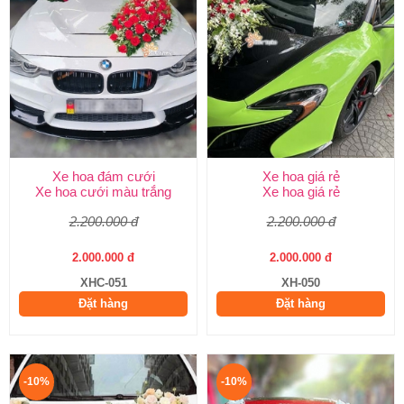
Xe hoa đám cưới
Xe hoa giá rẻ
Xe hoa cưới màu trắng
Xe hoa giá rẻ
2.200.000 đ
2.200.000 đ
2.000.000 đ
2.000.000 đ
XHC-051
XH-050
Đặt hàng
Đặt hàng
-10%
-10%