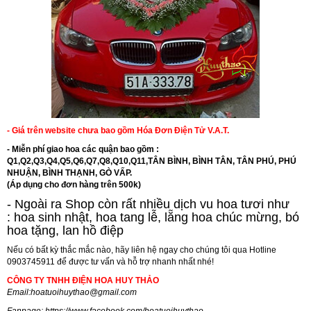
- Giá trên website chưa bao gồm Hóa Đơn Điện Tử V.A.T.
- Miễn phí giao hoa các quận bao gồm :
Q1,Q2,Q3,Q4,Q5,Q6,Q7,Q8,Q10,Q11,TÂN BÌNH, BÌNH TÂN, TÂN PHÚ, PHÚ
NHUẬN, BÌNH THẠNH, GÒ VẤP.
(Áp dụng cho đơn hàng trên 500k)
- Ngoài ra Shop còn rất nhiều dịch vu hoa tươi như
:
hoa sinh nhật
,
hoa tang lễ
, l
ẵng hoa chúc mừng
,
bó
hoa tặng
,
lan hồ điệp
Nếu có bất kỳ thắc mắc nào, hãy liên hệ ngay cho chúng tôi qua Hotline
0903745911 để được tư vấn và hỗ trợ nhanh nhất nhé!
CÔNG TY TNHH ĐIỆN HOA HUY THẢO
Email:
hoatuoihuythao@gmail.com