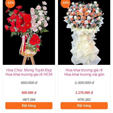
-10%
-10%
Hoa Chúc Mừng Tuyệt Đẹp
Hoa khai trương giá rẻ
Hoa khai trương gia rẻ HCM
Hoa khai trương sài gòn
660.000 đ
1.300.000 đ
600.000 đ
1.170.000 đ
HKT-284
HTK-283
Đặt hàng
Đặt hàng