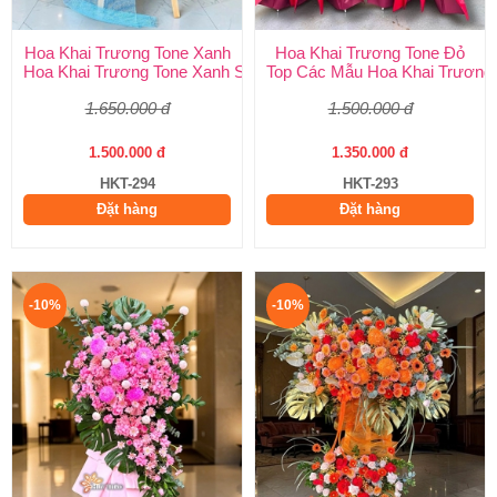
Hoa Khai Trương Tone Xanh
Hoa Khai Trương Tone Đỏ
Hoa Khai Trương Tone Xanh Sang Trọng, Độc Đáo | Shop Hoa H
Top Các Mẫu Hoa Khai Trương 
1.650.000 đ
1.500.000 đ
1.500.000 đ
1.350.000 đ
HKT-294
HKT-293
Đặt hàng
Đặt hàng
-10%
-10%