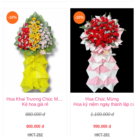
-10%
-10%
Hoa Khai Trương Chúc Mừng
Hoa Chúc Mừng
Kệ hoa giá rẻ
Hoa kỷ niệm ngày thành lập côn
880.000 đ
1.100.000 đ
800.000 đ
990.000 đ
HKT-282
HKT-281