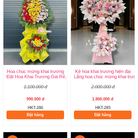
Hoa chúc mừng khai trương
Kệ hoa khai trương hiện đại
Đặt Hoa Khai Trương Giá Rẻ, Đẹp Sang Trọng – Shop Hoa Khai
Lẵng hoa chúc mừng khai trươ
1.100.000 đ
2.000.000 đ
990.000 đ
1.800.000 đ
HKT-286
HKT-285
Đặt hàng
Đặt hàng