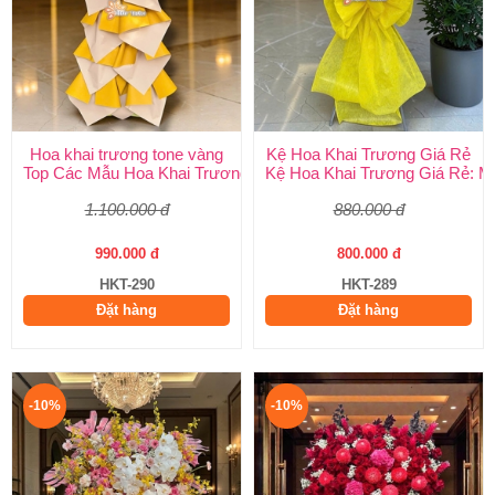
Hoa khai trương tone vàng
Kệ Hoa Khai Trương Giá Rẻ
Top Các Mẫu Hoa Khai Trương Tone Vàng Đẹp, Sang Trọng, Gi
Kệ Hoa Khai Trương Giá Rẻ: M
1.100.000 đ
880.000 đ
990.000 đ
800.000 đ
HKT-290
HKT-289
Đặt hàng
Đặt hàng
-10%
-10%