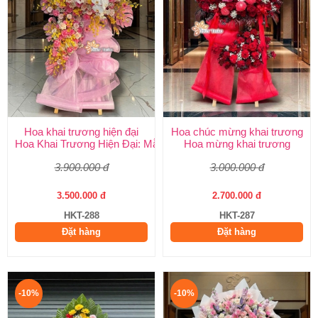
Hoa khai trương hiện đại
Hoa chúc mừng khai trương
Hoa Khai Trương Hiện Đại: Mẫu Đẹp, Sang Trọng & Giao Nhanh
Hoa mừng khai trương
3.900.000 đ
3.000.000 đ
3.500.000 đ
2.700.000 đ
HKT-288
HKT-287
Đặt hàng
Đặt hàng
-10%
-10%