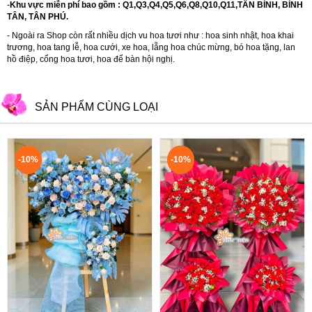
-
Khu vực miễn phí bao gồm : Q1,Q3,Q4,Q5,Q6,Q8,Q10,Q11,TÂN BÌNH, BÌNH
TÂN, TÂN PHÚ.
- Ngoài ra Shop còn rất nhiều dịch vu hoa tươi như :
hoa sinh nhật
,
hoa khai
trương
,
hoa tang lễ
,
hoa cưới
,
xe hoa
,
lẵng hoa chúc mừng
,
bó hoa tặng
,
lan
hồ điệp
,
cổng hoa tươi
,
hoa để bàn hội nghị.
SẢN PHẨM CÙNG LOẠI
-10%
-10%