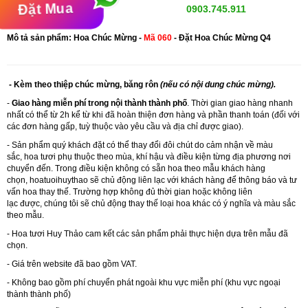
Đặt Mua
0903.745.911
Mô tả sản phẩm: Hoa Chúc Mừng -
Mã 060
- Đặt Hoa Chúc Mừng Q4
- Kèm theo thiệp chúc mừng, băng rôn
(nếu có nội dung chúc mừng).
-
Giao hàng miễn phí trong nội thành thành phố
. Thời gian giao hàng nhanh
nhất có thể từ 2h kể từ khi đã hoàn thiện đơn hàng và phần thanh toán (đối với
các đơn hàng gấp, tuỳ thuộc vào yêu cầu và địa chỉ được giao).
- Sản phẩm quý khách đặt có thể thay đổi đôi chút do cảm nhận về màu
sắc, hoa tươi phụ thuộc theo mùa, khí hậu và điều kiện từng địa phương nơi
chuyển đến. Trong điều kiện không có sẵn hoa theo mẫu khách hàng
chọn,
hoatuoihuythao
sẽ chủ động liên lạc với khách hàng để thông báo và tư
vấn hoa thay thế. Trường hợp không đủ thời gian hoặc không liên
lạc được, chúng tôi sẽ chủ động thay thế loại hoa khác có ý nghĩa và màu sắc
theo mẫu.
- Hoa tươi Huy Thảo cam kết các sản phẩm phải thực hiện dựa trên mẫu đã
chọn.
- Giá trên website đã bao gồm VAT.
- Không bao gồm phí chuyển phát ngoài khu vực miễn phí (khu vực ngoại
thành thành phố)