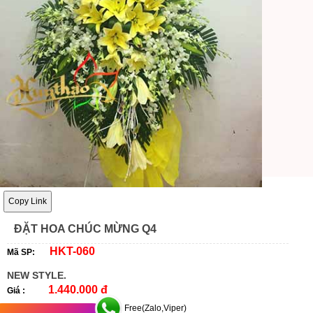
Copy Link
ĐẶT HOA CHÚC MỪNG Q4
HKT-060
Mã SP:
NEW STYLE.
1.440.000 đ
Giá :
Free(Zalo,Viper)