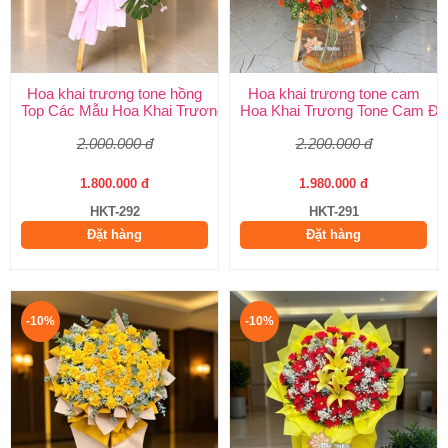
Hoa khai trương tone hồng
Hoa khai trương tone cam
Top Các Mẫu Hoa Khai Trương Tone Hồng Đẹp, Sang Trọng, Giá
Hoa Khai Trương Tone Cam Đẹ
2.000.000 đ
2.200.000 đ
1.800.000 đ
1.980.000 đ
HKT-292
HKT-291
Đặt hàng
Đặt hàng
-10%
-10%